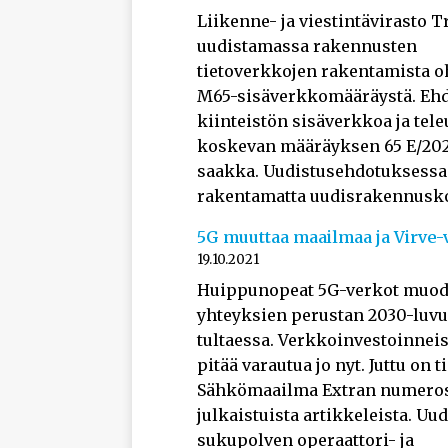
Liikenne- ja viestintävirasto 
uudistamassa rakennusten
tietoverkkojen rakentamista o
M65-sisäverkkomääräystä. Eh
kiinteistön sisäverkkoa ja tel
koskevan määräyksen 65 E/2022
saakka. Uudistusehdotuksessa li
rakentamatta uudisrakennusko
5G muuttaa maailmaa ja Virve
19.10.2021
Huippunopeat 5G-verkot muod
yhteyksien perustan 2030-luvu
tultaessa. Verkkoinvestoinnei
pitää varautua jo nyt. Juttu on t
Sähkömaailma Extran numeros
julkaistuista artikkeleista. Uu
sukupolven operaattori- ja