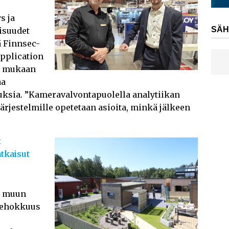
s ja
SÄH
isuudet
ä Finnsec-
application
n mukaan
aa
uksia. ”Kameravalvontapuolella analytiikan
ärjestelmille opetetaan asioita, minkä jälkeen
t
atkaisut
t muun
atehokkuus