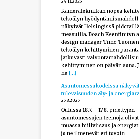
24.11.2025
Kameratekniikan nopea kehity
tekoälyn hyödyntämismahdoll
näkyivät Helsingissä pidetyill
messuilla. Bosch Keenfinityn 
design manager Timo Tuome
tekoälyn kehittyminen parant
jatkuvasti valvontamahdollisu
kehittyminen on päivän sana. J
ne
[…]
Asuntomessukodeissa näkyvä
tulevaisuuden äly- ja energiar
25.8.2025
Oulussa 18.7. – 17.8. pidettyjen
asuntomessujen teemoja oliva
muassa hiiliviisaus ja energi
ja ne ilmenevät eri tavoin