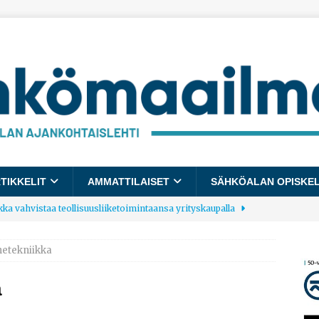
TIKKELIT
AMMATTILAISET
SÄHKÖALAN OPISKE
kka vahvistaa teollisuusliiketoimintaansa yrityskaupalla
netekniikka
lalle tulee käyttöön yhteinen kestävyysraportointimalli
a
allup: Pienet työpaikat saavat parhaat arvosanat