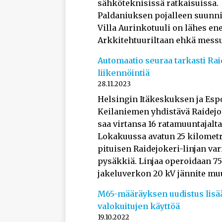
sähköteknisissä ratkaisuissa.
Paldaniuksen pojalleen suunn
Villa Aurinkotuuli on lähes en
Arkkitehtuuriltaan ehkä mess
Automaatio seuraa tarkasti Ra
liikennöintiä
28.11.2023
Helsingin Itäkeskuksen ja Es
Keilaniemen yhdistävä Raidejok
saa virtansa 16 ratamuuntajalta
Lokakuussa avatun 25 kilomet
pituisen Raidejokeri-linjan var
pysäkkiä. Linjaa operoidaan 75
jakeluverkon 20 kV jännite mu
M65-määräyksen uudistus lisä
valokuitujen käyttöä
19.10.2022