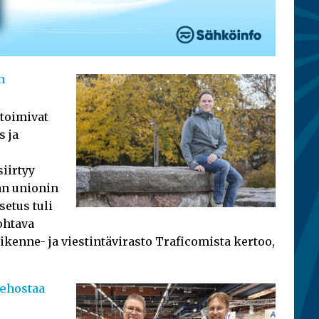
n
toimivat
s ja
iirtyy
an unionin
setus tuli
ohtava
ikenne- ja viestintävirasto Traficomista kertoo,
 tehostaa