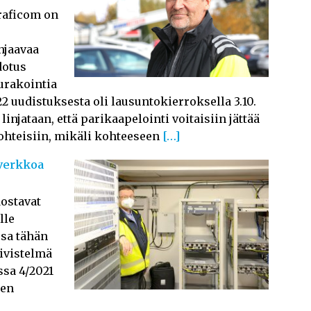
Traficom on
hjaavaa
dotus
eurakointia
 uudistuksesta oli lausuntokierroksella 3.10.
njataan, että parikaapelointi voitaisiin jättää
hteisiin, mikäli kohteeseen
[…]
-verkkoa
ostavat
lle
ssa tähän
iivistelmä
sa 4/2021
den