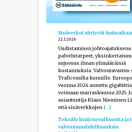
Sisäverkot siirtyvät kuituaikaa
22.1.2026
Uudistamisen johtoajatuksena 
palvelutarpeet, yksinkertaisuu
sujuvuus ilman ylimääräisiä
kustannuksia. Valvontavastuu s
Traficomilta kunnille. Euroop
vuonna 2024 annettu gigabittia
voimaan marraskuussa 2025. J
asiantuntija Klaus Nieminen Li
että sisäverkkojen
[…]
Tekoäly lisää turvallisuutta ja
valvontamahdollisuuksia