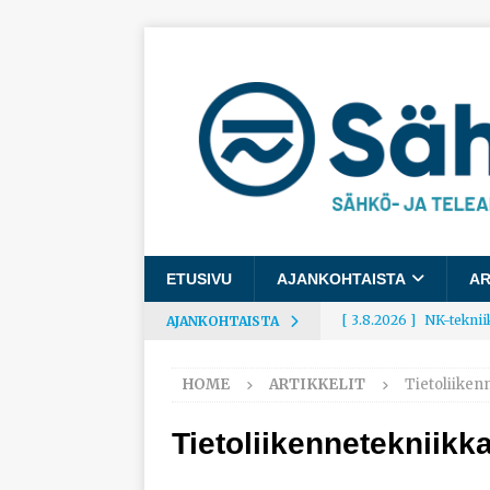
ETUSIVU
AJANKOHTAISTA
AR
[ 3.8.2026 ]
NK-teknii
AJANKOHTAISTA
AJANKOHTAISTA
HOME
ARTIKKELIT
Tietoliiken
[ 3.8.2026 ]
Rakennusa
AJANKOHTAISTA
Tietoliikennetekniikk
[ 3.8.2026 ]
Työelämäg