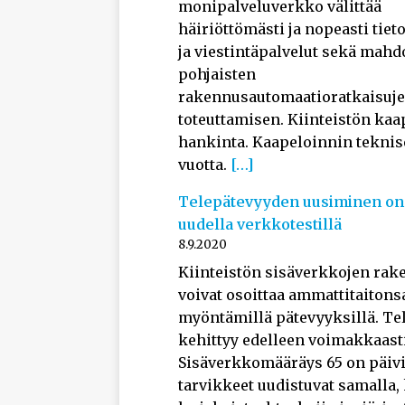
monipalveluverkko välittää
häiriöttömästi ja nopeasti tiet
ja viestintäpalvelut sekä mahdo
pohjaisten
rakennusautomaatioratkaisujen
toteuttamisen. Kiinteistön kaa
hankinta. Kaapeloinnin teknise
vuotta.
[…]
Telepätevyyden uusiminen on
uudella verkkotestillä
8.9.2020
Kiinteistön sisäverkkojen rake
voivat osoittaa ammattitaitons
myöntämillä pätevyyksillä. Te
kehittyy edelleen voimakkaasti
Sisäverkkomääräys 65 on päivi
tarvikkeet uudistuvat samalla