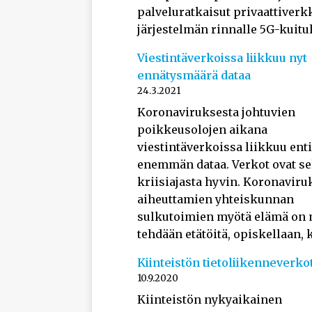
palveluratkaisut privaattiverk
järjestelmän rinnalle 5G-kuitul
Viestintäverkoissa liikkuu nyt
ennätysmäärä dataa
24.3.2021
Koronaviruksesta johtuvien
poikkeusolojen aikana
viestintäverkoissa liikkuu enti
enemmän dataa. Verkot ovat se
kriisiajasta hyvin. Koronavir
aiheuttamien yhteiskunnan
sulkutoimien myötä elämä on m
tehdään etätöitä, opiskellaan, 
Kiinteistön tietoliikenneverko
10.9.2020
Kiinteistön nykyaikainen