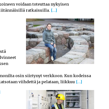
koineen voidaan toteuttaa nykyisen
iitännäisillä ratkaisuilla.
[…]
stä
lvinneet
uksen
onilta osin siirtynyt verkkoon. Kun kodeissa
katsotaan viihdettä ja pelataan, liikkuu
[…]
t