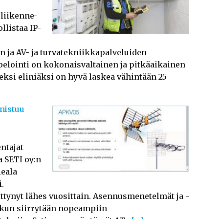
oliikenne-
llistaa IP-
 ja AV- ja turvatekniikkapalveluiden
pelointi on kokonaisvaltainen ja pitkäaikainen
ksi eliniäksi on hyvä laskea vähintään 25
nistuu
ntajat
a SETI oy:n
leala
.
ttynyt lähes vuosittain. Asennusmenetelmät ja -
, kun siirrytään nopeampiin