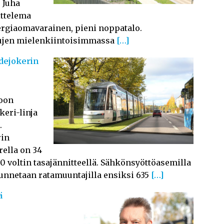
 Juha
ittelema
ergiaomavarainen, pieni noppatalo.
ujen mielenkiintoisimmassa
[…]
idejokerin
poon
eri-linja
.
rin
rella on 34
0 voltin tasajännitteellä. Sähkönsyöttöasemilla
unnetaan ratamuuntajilla ensiksi 635
[…]
ä