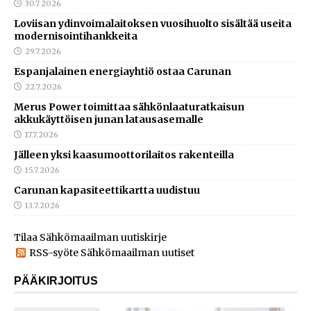
30.7.2026
Loviisan ydinvoimalaitoksen vuosihuolto sisältää useita
modernisointihankkeita
29.7.2026
Espanjalainen energiayhtiö ostaa Carunan
22.7.2026
Merus Power toimittaa sähkönlaaturatkaisun
akkukäyttöisen junan latausasemalle
17.7.2026
Jälleen yksi kaasumoottorilaitos rakenteilla
15.7.2026
Carunan kapasiteettikartta uudistuu
13.7.2026
Tilaa Sähkömaailman uutiskirje
RSS-syöte Sähkömaailman uutiset
PÄÄKIRJOITUS