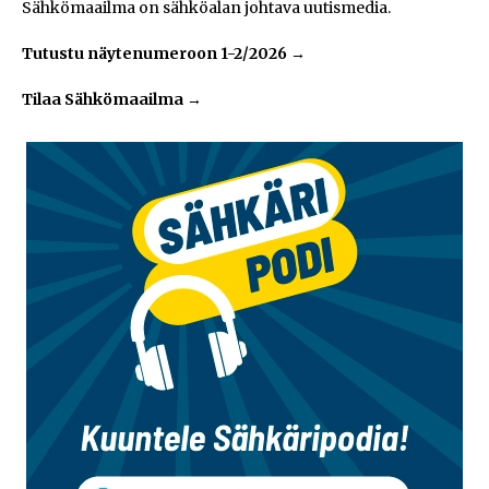
Sähkömaailma on sähköalan johtava uutismedia.
Tutustu näytenumeroon 1-2/2026
→
Tilaa Sähkömaailma
→