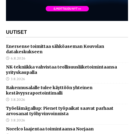
UUTISET
Enersense toimittaa sähköaseman Kouvolan
datakeskukseen
6.8.2026
NK-tekniikka vahvistaa teollisuusliiketoimintaansa
yrityskaupalla
3.8.2026
Rakennusalalle tulee käyttöön yhteinen
kestävyysraportointimalli
3.8.2026
Työelämägallup: Pienet työpaikat saavat parhaat
arvosanat työhyvinvoinnista
3.8.2026
Norelco laajentaa toimintaansa Norjaan