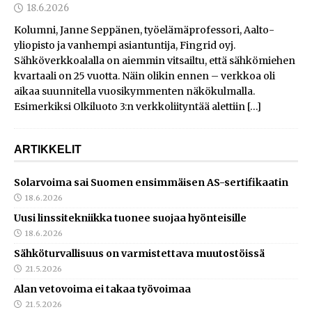
18.6.2026
Kolumni, Janne Seppänen, työelämäprofessori, Aalto-
yliopisto ja vanhempi asiantuntija, Fingrid oyj.
Sähköverkkoalalla on aiemmin vitsailtu, että sähkömiehen
kvartaali on 25 vuotta. Näin olikin ennen – verkkoa oli
aikaa suunnitella vuosikymmenten näkökulmalla.
Esimerkiksi Olkiluoto 3:n verkkoliityntää alettiin
[…]
ARTIKKELIT
Solarvoima sai Suomen ensimmäisen AS-sertifikaatin
18.6.2026
Uusi linssitekniikka tuonee suojaa hyönteisille
18.6.2026
Sähköturvallisuus on varmistettava muutostöissä
21.5.2026
Alan vetovoima ei takaa työvoimaa
21.5.2026