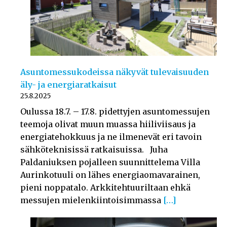
Asuntomessukodeissa näkyvät tulevaisuuden
äly- ja energiaratkaisut
25.8.2025
Oulussa 18.7. – 17.8. pidettyjen asuntomessujen
teemoja olivat muun muassa hiiliviisaus ja
energiatehokkuus ja ne ilmenevät eri tavoin
sähköteknisissä ratkaisuissa. Juha
Paldaniuksen pojalleen suunnittelema Villa
Aurinkotuuli on lähes energiaomavarainen,
pieni noppatalo. Arkkitehtuuriltaan ehkä
messujen mielenkiintoisimmassa
[…]