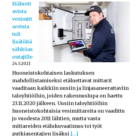
Etäluett
avista
vesimitt
areista
tuli
lisätöitä
sähköas
entajille
24.5.2021
Huoneistokohtaisen laskutuksen
mahdollistamiseksi etäluettavat mittarit
vaaditaan kaikkiin uusiin ja linjasaneerattaviin
taloyhtiöihin, joiden rakennuslupa on haettu
23.11.2020 jälkeen. Uusiin taloyhtiöihin
huoneistokohtaisia vesimittareita on vaadittu
jo vuodesta 2011 lähtien, mutta vasta
mittareiden etälukuvaatimus toi työt
putkiasentajien lisäksi
[…]