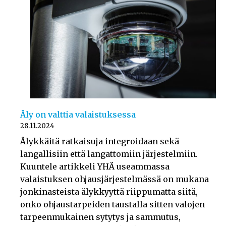
Äly on valttia valaistuksessa
28.11.2024
Älykkäitä ratkaisuja integroidaan sekä
langallisiin että langattomiin järjestelmiin.
Kuuntele artikkeli YHÄ useammassa
valaistuksen ohjausjärjestelmässä on mukana
jonkinasteista älykkyyttä riippumatta siitä,
onko ohjaustarpeiden taustalla sitten valojen
tarpeenmukainen sytytys ja sammutus,