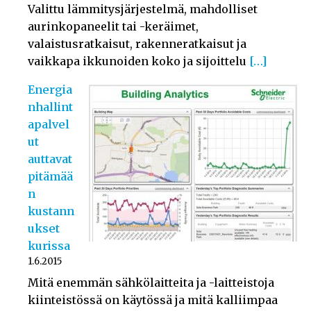
Valittu lämmitysjärjestelmä, mahdolliset
aurinkopaneelit tai -keräimet,
valaistusratkaisut, rakenneratkaisut ja
vaikkapa ikkunoiden koko ja sijoittelu
[…]
Energia
nhallint
apalvel
ut
auttavat
pitämää
n
kustann
ukset
kurissa
1.6.2015
Mitä enemmän sähkölaitteita ja -laitteistoja
kiinteistössä on käytössä ja mitä kalliimpaa