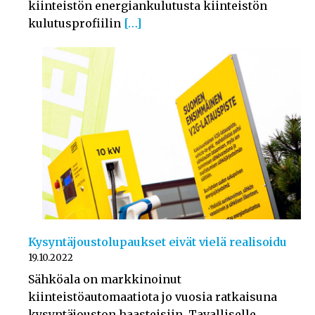
kiinteistön energiankulutusta kiinteistön
kulutusprofiilin
[…]
Kysyntäjoustolupaukset eivät vielä realisoidu
19.10.2022
Sähköala on markkinoinut
kiinteistöautomaatiota jo vuosia ratkaisuna
kysyntäjouston haasteisiin. Tavalliselle