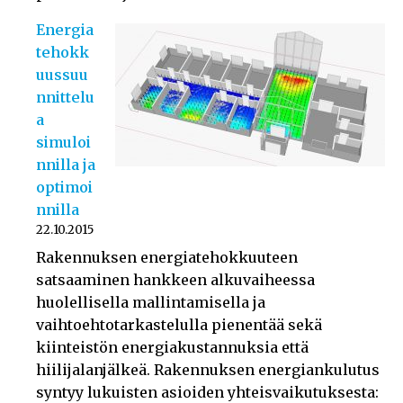
Energia
tehokk
uussuu
nnittelu
a
simuloi
nnilla ja
optimoi
nnilla
22.10.2015
Rakennuksen energiatehokkuuteen
satsaaminen hankkeen alkuvaiheessa
huolellisella mallintamisella ja
vaihtoehtotarkastelulla pienentää sekä
kiinteistön energiakustannuksia että
hiilijalanjälkeä. Rakennuksen energiankulutus
syntyy lukuisten asioiden yhteisvaikutuksesta: