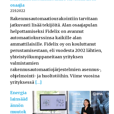
osaajia
21.9.2022
Rakennusautomaatiourakointiin tarvitaan
jatkuvasti lisää tekijöitä. Alan osaajapulan
helpottamiseksi Fidelix on avannut
automaatiokurssinsa kaikille alan
ammattilaisille. Fidelix oy on kouluttanut
perustamisestaan, eli vuodesta 2002 lähtien,
yhteistyökumppaneitaan yrityksen
valmistamien
rakennusautomaatiojärjestelmien asennus-,
ohjelmointi- ja huoltotöihin. Viime vuosina
yrityksessä
[…]
Energia
lainsääd
ännön
muutok