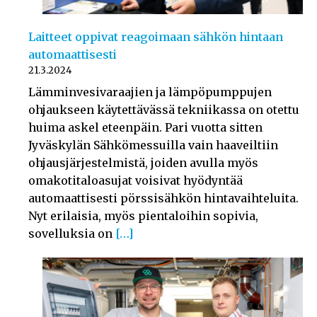
Laitteet oppivat reagoimaan sähkön hintaan
automaattisesti
21.3.2024
Lämminvesivaraajien ja lämpöpumppujen
ohjaukseen käytettävässä tekniikassa on otettu
huima askel eteenpäin. Pari vuotta sitten
Jyväskylän Sähkömessuilla vain haaveiltiin
ohjausjärjestelmistä, joiden avulla myös
omakotitaloasujat voisivat hyödyntää
automaattisesti pörssisähkön hintavaihteluita.
Nyt erilaisia, myös pientaloihin sopivia,
sovelluksia on
[…]