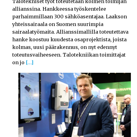
Talotekniset työt toteutetaan kolmen toimijan
allianssina. Hankkeessa työskentelee
parhaimmillaan 300 sähköasentajaa. Laakson
yhteissairaala on Suomen suurimpia
sairaalatyömaita. Allianssimallilla toteutettava
hanke koostuu kuudesta osaprojektista, joista
kolmas, uusi päärakennus, on nyt edennyt
toteutusvaiheeseen. Talotekniikan toimittajat
on jo
[…]