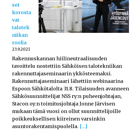
set
korosta
vat
talotek
niikan
roolia
23.9.2021
Rakennuskannan hiilineutraalisuuden
tavoittelu nostettiin Sähköisen talotekniikan
rakennuttajaseminaarin ykkösteemaksi.
Rakennuttajaseminaari lähettiin webinaarina
Espoon Sähkötalolta 31.8. Tilaisuuden avanneen
Sähkösuunnittelijat NSS ry:n puheenjohtajan,
Stacon oy:n toimitusjohtaja Jonne Järvisen
mukaan tämä vuosi on ollut suunnittelijoille
poikkeuksellisen kiireinen varsinkin
asuntorakentamispuolella.
[…]