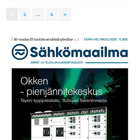
1
2
…
4
»