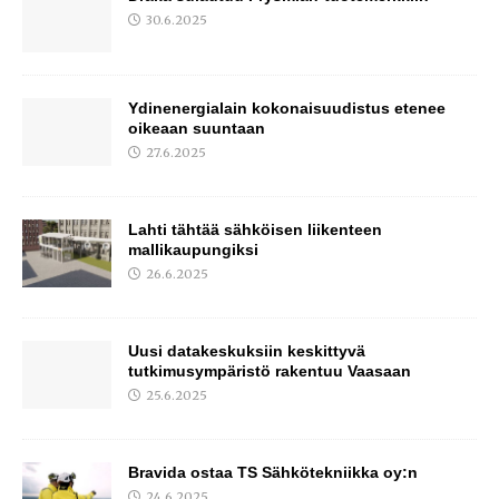
30.6.2025
Ydinenergialain kokonaisuudistus etenee
oikeaan suuntaan
27.6.2025
Lahti tähtää sähköisen liikenteen
mallikaupungiksi
26.6.2025
Uusi datakeskuksiin keskittyvä
tutkimusympäristö rakentuu Vaasaan
25.6.2025
Bravida ostaa TS Sähkötekniikka oy:n
24.6.2025