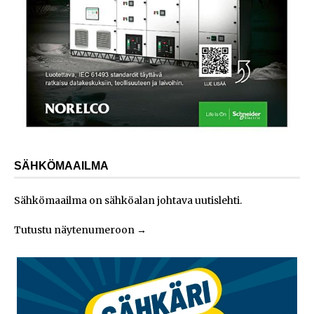
SÄHKÖMAAILMA
Sähkömaailma on sähköalan johtava uutislehti.
Tutustu näytenumeroon
→