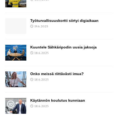
Työturvallisuuskortti siirtyi digiaikaan
19.6.2025
Kuuntele Sähkäripodin uusia jaksoja
18.6.2025
Onko meissä riittävästi imua?
18.6.2025
Käytännön koulutus kunniaan
18.6.2025