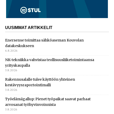
UUSIMMAT ARTIKKELIT
Enersense toimittaa sähköaseman Kouvolan
datakeskukseen
6.8.2026
NK-tekniikka vahvistaa teollisuusliiketoimintaansa
yrityskaupalla
3.8.2026
Rakennusalalle tulee käyttöön yhteinen
kestävyysraportointimalli
3.8.2026
Työelämägallup: Pienet työpaikat saavat parhaat
arvosanat työhyvinvoinnista
3.8.2026