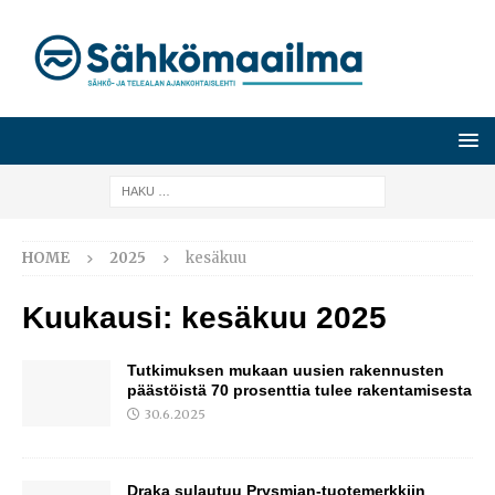
HOME
2025
kesäkuu
Kuukausi:
kesäkuu 2025
Tutkimuksen mukaan uusien rakennusten
päästöistä 70 prosenttia tulee rakentamisesta
30.6.2025
Draka sulautuu Prysmian-tuotemerkkiin