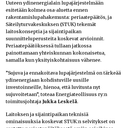
Uuteen ydinenergialain lupajärjestelmään
esitetään kolmea osa-aluetta ennen
rakentamislupahakemusta: periaatepäätös, ja
Säteilyturvakeskuksen (STUK) tekemät
laitoskonseptia ja sijaintipaikan
suunnitteluperusteita koskevat arvioinnit.
Periaatepäätöksessä tullaan jatkossa
painottamaan yhteiskunnan kokonaisetua,
samalla kun yksityiskohtaisuus vähenee.
”Sujuva ja ennakoitava lupajärjestelmä on tärkeää
ydinenergiaan kohdistuville uusille
investoinneille, hienoa, että luvitusta nyt
sujuvoitetaan”, toteaa Energiateollisuus ry:n
toimitusjohtaja
Jukka Leskelä
.
Laitoksen ja sijaintipaikan teknisiä
ominaisuuksia koskevat STUK:n selvitykset on