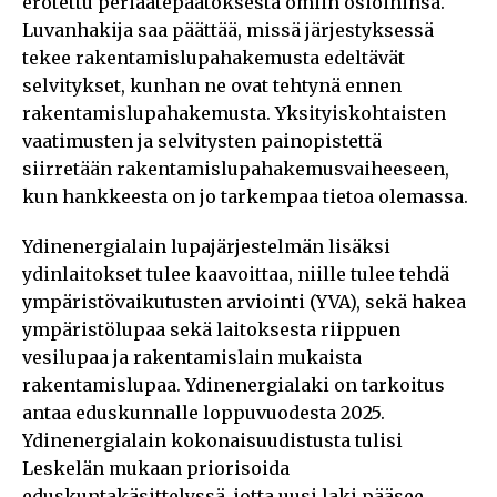
erotettu periaatepäätöksestä omiin osioihinsa.
Luvanhakija saa päättää, missä järjestyksessä
tekee rakentamislupahakemusta edeltävät
selvitykset, kunhan ne ovat tehtynä ennen
rakentamislupahakemusta. Yksityiskohtaisten
vaatimusten ja selvitysten painopistettä
siirretään rakentamislupahakemusvaiheeseen,
kun hankkeesta on jo tarkempaa tietoa olemassa.
Ydinenergialain lupajärjestelmän lisäksi
ydinlaitokset tulee kaavoittaa, niille tulee tehdä
ympäristövaikutusten arviointi (YVA), sekä hakea
ympäristölupaa sekä laitoksesta riippuen
vesilupaa ja rakentamislain mukaista
rakentamislupaa. Ydinenergialaki on tarkoitus
antaa eduskunnalle loppuvuodesta 2025.
Ydinenergialain kokonaisuudistusta tulisi
Leskelän mukaan priorisoida
eduskuntakäsittelyssä, jotta uusi laki pääsee