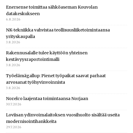
Enersense toimittaa sähköaseman Kouvolan
datakeskukseen
6.8.2026
NK-tekniikka vahvistaa teollisuusliiketoimintaansa
yrityskaupalla
3.8.2026
Rakennusalalle tulee käyttöön yhteinen
kestävyysraportointimalli
3.8.2026
Työelämägallup: Pienet työpaikat saavat parhaat
arvosanat työhyvinvoinnista
3.8.2026
Norelco laajentaa toimintaansa Norjaan
30.7.2026
Loviisan ydinvoimalaitoksen vuosihuolto sisältää useita
modernisointihankkeita
29.7.2026