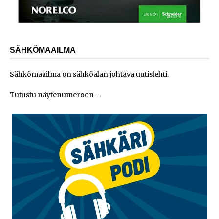
SÄHKÖMAAILMA
Sähkömaailma on sähköalan johtava uutislehti.
Tutustu näytenumeroon
→