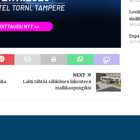
30.7.2
Lovi
sisä
29.7.2
Espa
22.7.
NEXT
kka
Lahti tähtää sähköisen liikenteen
mallikaupungiksi