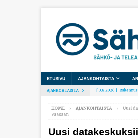
ETUSIVU
AJANKOHTAISTA
AR
[ 3.8.2026 ]
Rakennusa
AJANKOHTAISTA
AJANKOHTAISTA
HOME
AJANKOHTAISTA
Uusi da
[ 3.8.2026 ]
Työelämäg
Vaasaan
työhyvinvoinnista
Uusi datakeskuksii
[ 30.7.2026 ]
Norelco 