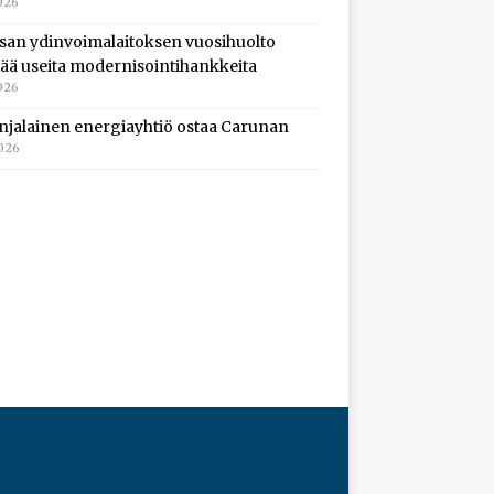
026
isan ydinvoimalaitoksen vuosihuolto
ltää useita modernisointihankkeita
026
njalainen energiayhtiö ostaa Carunan
2026