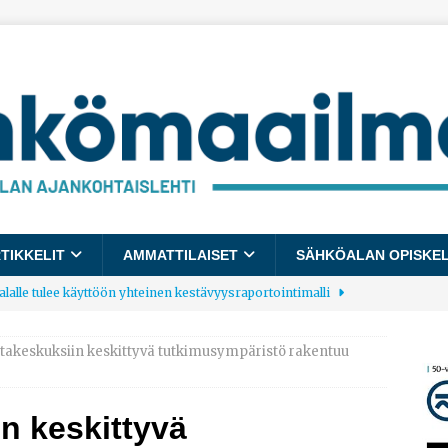
TIKKELIT
AMMATTILAISET
SÄHKÖALAN OPISKE
lalle tulee käyttöön yhteinen kestävyysraportointimalli
takeskuksiin keskittyvä tutkimusympäristö rakentuu
allup: Pienet työpaikat saavat parhaat arvosanat
AJANKOHTAISTA
n keskittyvä
laajentaa toimintaansa Norjaan
AJANKOHTAISTA