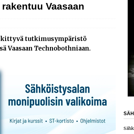
 rakentuu Vaasaan
ydinvoimalaitoksen vuosihuolto sisältää useita
ita
AJANKOHTAISTA
ainen energiayhtiö ostaa Carunan
AJANKOHTAISTA
kka vahvistaa teollisuusliiketoimintaansa yrityskaupalla
kittyvä tutkimusympäristö
sä Vaasaan Technobothniaan.
SÄH
Sähk