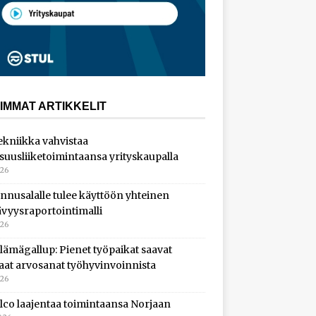
IMMAT ARTIKKELIT
ekniikka vahvistaa
isuusliiketoimintaansa yrityskaupalla
026
nnusalalle tulee käyttöön yhteinen
ävyysraportointimalli
026
lämägallup: Pienet työpaikat saavat
aat arvosanat työhyvinvoinnista
026
lco laajentaa toimintaansa Norjaan