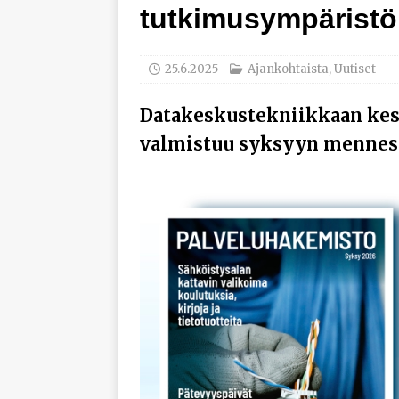
tutkimusympäristö
[ 29.7.2026 ]
Loviisan 
modernisointihankke
25.6.2025
Ajankohtaista
,
Uutiset
[ 22.7.2026 ]
Espanjal
[ 3.8.2026 ]
NK-teknii
Datakeskustekniikkaan kes
AJANKOHTAISTA
valmistuu syksyyn mennes