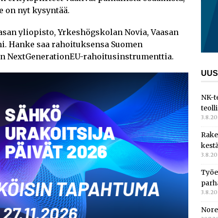
e on nyt kysyntää.
san yliopisto, Yrkeshögskolan Novia, Vaasan
i. Hanke saa rahoituksensa Suomen
n NextGenerationEU-rahoitusinstrumenttia.
UUS
NK-t
teoll
3.8.2
Rake
kest
3.8.2
Työe
parh
3.8.2
Nore