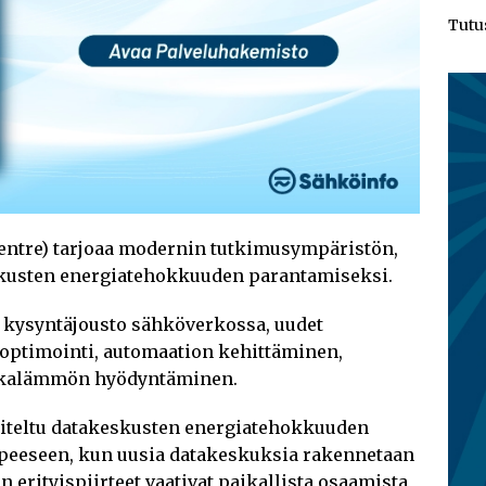
Tutu
ntre) tarjoaa modernin tutkimusympäristön,
eskusten energiatehokkuuden parantamiseksi.
kysyntäjousto sähköverkossa, uudet
optimointi, automaation kehittäminen,
ukkalämmön hyödyntäminen.
nniteltu datakeskusten energiatehokkuuden
rpeeseen, kun uusia datakeskuksia rakennetaan
n erityispiirteet vaativat paikallista osaamista,