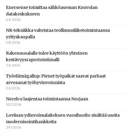
Enersense toimittaa sähköaseman Kouvolan
datakeskukseen
6.8.2026
NK-tekniikka vahvistaa teollisuusliiketoimintaansa
yrityskaupalla
3.8.2026
Rakennusalalle tulee käyttöön yhteinen
kestävyysraportointimalli
3.8.2026
Työelämägallup: Pienet työpaikat saavat parhaat
arvosanat työhyvinvoinnista
3.8.2026
Norelco laajentaa toimintaansa Norjaan
30.7.2026
Loviisan ydinvoimalaitoksen vuosihuolto sisältää useita
modernisointihankkeita
29.7.2026