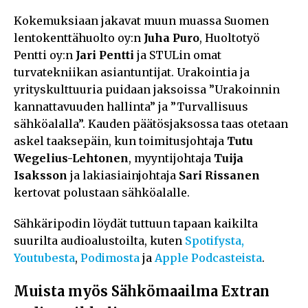
Kokemuksiaan jakavat muun muassa Suomen
lentokenttähuolto oy:n
Juha Puro
, Huoltotyö
Pentti oy:n
Jari Pentti
ja STULin omat
turvatekniikan asiantuntijat. Urakointia ja
yrityskulttuuria puidaan jaksoissa ”Urakoinnin
kannattavuuden hallinta” ja ”Turvallisuus
sähköalalla”. Kauden päätösjaksossa taas otetaan
askel taaksepäin, kun toimitusjohtaja
Tutu
Wegelius-Lehtonen
, myyntijohtaja
Tuija
Isaksson
ja lakiasiainjohtaja
Sari Rissanen
kertovat polustaan sähköalalle.
Sähkäripodin löydät tuttuun tapaan kaikilta
suurilta audioalustoilta, kuten
Spotifysta,
Youtubesta
,
Podimosta
ja
Apple Podcasteista
.
Muista myös Sähkömaailma
Extran