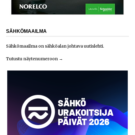
SÄHKÖMAAILMA
Sähkömaailma on sähköalan johtava uutislehti.
Tutustu näytenumeroon
→