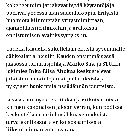
kokeneet toimijat jakavat hyviä käytäntöjä ja
pohtivat yhdessä alan sudenkuoppia. Erityistä
huomiota kiinnitetään yritystoimintaan,
ajankohtaisiin ilmiöihin ja urakoissa
onnistumisen avainkysymyksiin.
Uudella kaudella sukelletaan entistä syvemmälle
sähköalan aiheisiin. Kauden ensimmäisessä
jaksossa toimitusjohtaja
Marko Susi
ja STULin
lakimies
Inka-Liisa Ahokas
keskustelevat
julkisten hankintojen kilpailutuksista ja
nykyisen hankintalainsäädännön puutteista.
Luvassa on myös tekniikkaa ja erikoistumista
kolmen kokonaisen jakson verran, kun podissa
keskustellaan aurinkosähköasennuksista,
turvatekniikasta ja erikoisosaamisesta
liiketoiminnan voimavarana.