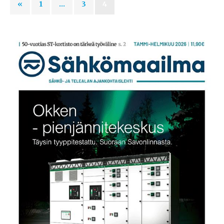
«
1
…
3
4