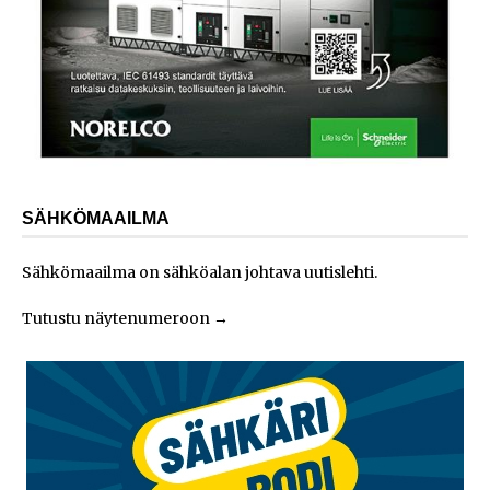
SÄHKÖMAAILMA
Sähkömaailma on sähköalan johtava uutislehti.
Tutustu näytenumeroon
→