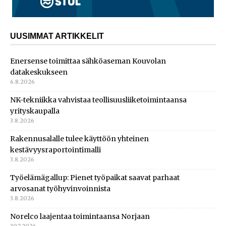
UUSIMMAT ARTIKKELIT
Enersense toimittaa sähköaseman Kouvolan
datakeskukseen
6.8.2026
NK-tekniikka vahvistaa teollisuusliiketoimintaansa
yrityskaupalla
3.8.2026
Rakennusalalle tulee käyttöön yhteinen
kestävyysraportointimalli
3.8.2026
Työelämägallup: Pienet työpaikat saavat parhaat
arvosanat työhyvinvoinnista
3.8.2026
Norelco laajentaa toimintaansa Norjaan
30.7.2026