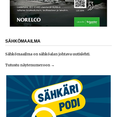
SÄHKÖMAAILMA
Sähkömaailma on sähköalan johtava uutislehti.
Tutustu näytenumeroon
→