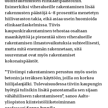
uudisrakennusten elinkaaripäästöihin.
Esimerkiksi viheralueille rakentaminen lisää
rakennusten päästöjä 4–8 prosenttia menetetyn
hiilivaraston takia, eikä asiaa usein huomioida
elinkaarilaskelmissa. Tiivis
kaupunkirakentaminen tehostaa osaltaan
maankäyttöä ja pienentää siten viheralueille
rakentamisen ilmastovaikutuksia suhteellisesti,
mutta mitä enemmän rakennetaan, sitä
suuremmat ovat myös rakentamiset
kokonaispäästöt.
”Tiiviimpi rakentaminen perustuu myös usein
betonin ja teräksen käyttöön, joilla on korkea
hiilijalanjälki. Tulevaisuudessa tiiviin kaupungin
hyötyjä tulisikin lisätä panostamalla sen sijaan
vähähiiliseen rakentamiseen”, sanoo Aalto-
yliopiston kiinteistöliiketoiminnan
professori
Seppo Junnila.