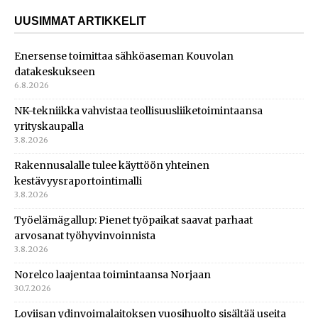
UUSIMMAT ARTIKKELIT
Enersense toimittaa sähköaseman Kouvolan
datakeskukseen
6.8.2026
NK-tekniikka vahvistaa teollisuusliiketoimintaansa
yrityskaupalla
3.8.2026
Rakennusalalle tulee käyttöön yhteinen
kestävyysraportointimalli
3.8.2026
Työelämägallup: Pienet työpaikat saavat parhaat
arvosanat työhyvinvoinnista
3.8.2026
Norelco laajentaa toimintaansa Norjaan
30.7.2026
Loviisan ydinvoimalaitoksen vuosihuolto sisältää useita