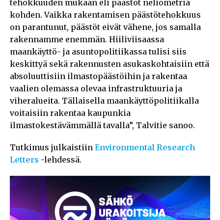
tehokkuuden mukaan eli päästöt neliömetriä
kohden. Vaikka rakentamisen päästötehokkuus
on parantunut, päästöt eivät vähene, jos samalla
rakennamme enemmän. Hiiliviisaassa
maankäyttö- ja asuntopolitiikassa tulisi siis
keskittyä sekä rakennusten asukaskohtaisiin että
absoluuttisiin ilmastopäästöihin ja rakentaa
vaalien olemassa olevaa infrastruktuuria ja
viheralueita. Tällaisella maankäyttöpolitiikalla
voitaisiin rakentaa kaupunkia
ilmastokestävämmällä tavalla”, Talvitie sanoo.
Tutkimus julkaistiin
Environmental Research
Letters
-lehdessä.