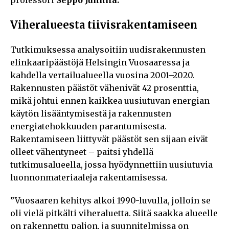
Viheralueesta tiivisrakentamiseen
Tutkimuksessa analysoitiin uudisrakennusten
elinkaaripäästöjä Helsingin Vuosaaressa ja
kahdella vertailualueella vuosina 2001–2020.
Rakennusten päästöt vähenivät 42 prosenttia,
mikä johtui ennen kaikkea uusiutuvan energian
käytön lisääntymisestä ja rakennusten
energiatehokkuuden parantumisesta.
Rakentamiseen liittyvät päästöt sen sijaan eivät
olleet vähentyneet – paitsi yhdellä
tutkimusalueella, jossa hyödynnettiin uusiutuvia
luonnonmateriaaleja rakentamisessa.
”Vuosaaren kehitys alkoi 1990-luvulla, jolloin se
oli vielä pitkälti viheraluetta. Siitä saakka alueelle
on rakennettu paljon, ja suunnitelmissa on