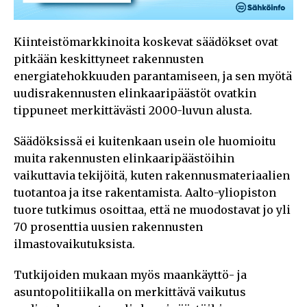
Kiinteistömarkkinoita koskevat säädökset ovat
pitkään keskittyneet rakennusten
energiatehokkuuden parantamiseen, ja sen myötä
uudisrakennusten elinkaaripäästöt ovatkin
tippuneet merkittävästi 2000-luvun alusta.
Säädöksissä ei kuitenkaan usein ole huomioitu
muita rakennusten elinkaaripäästöihin
vaikuttavia tekijöitä, kuten rakennusmateriaalien
tuotantoa ja itse rakentamista. Aalto-yliopiston
tuore tutkimus osoittaa, että ne muodostavat jo yli
70 prosenttia uusien rakennusten
ilmastovaikutuksista.
Tutkijoiden mukaan myös maankäyttö- ja
asuntopolitiikalla on merkittävä vaikutus