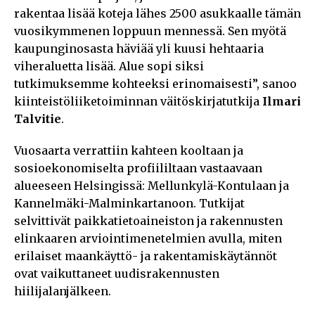
rakentaa lisää koteja lähes 2500 asukkaalle tämän
vuosikymmenen loppuun mennessä. Sen myötä
kaupunginosasta häviää yli kuusi hehtaaria
viheraluetta lisää. Alue sopi siksi
tutkimuksemme kohteeksi erinomaisesti”, sanoo
kiinteistöliiketoiminnan väitöskirjatutkija
Ilmari
Talvitie
.
Vuosaarta verrattiin kahteen kooltaan ja
sosioekonomiselta profiililtaan vastaavaan
alueeseen Helsingissä: Mellunkylä-Kontulaan ja
Kannelmäki-Malminkartanoon. Tutkijat
selvittivät paikkatietoaineiston ja rakennusten
elinkaaren arviointimenetelmien avulla, miten
erilaiset maankäyttö- ja rakentamiskäytännöt
ovat vaikuttaneet uudisrakennusten
hiilijalanjälkeen.