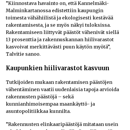
”Kiinnostava havainto on, että Kannelmäki-
Malminkartanossa edistettiin kaupungin
toimesta vähähiilistä ja ekologisesti kestävää
rakentamisesta, ja se myös näkyi tuloksissa.
Rakentamiseen liittyvät päästöt vähenivät siellä
13 prosenttia ja rakennuskannan hiilivarastot
kasvoivat merkittävästi puun käytön myötä”,
Talvitie sanoo.
Kaupunkien hiilivarastot kasvuun
Tutkijoiden mukaan rakentamisen päästöjen
vähentäminen vaatii uudenlaisia tapoja arvioida
rakennusten päästöjä – sekä
kunnianhimoisempaa maankäyttö- ja
asuntopolitiikkaa kunnilta.
”Rakennusten elinkaaripäästöjä mitataan usein