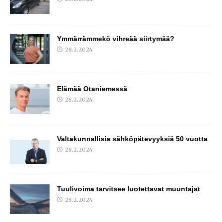
Ymmärrämmekö vihreää siirtymää?
28.2.2024
Elämää Otaniemessä
28.2.2024
Valtakunnallisia sähköpätevyyksiä 50 vuotta
28.2.2024
Tuulivoima tarvitsee luotettavat muuntajat
28.2.2024