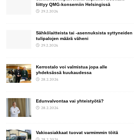
liittyy QMG-konserniin Helsingissä
29.2.2024
Sähkölaitteista tai -asennuksista syttyneiden
tulipalojen määrä väheni
29.2.2024
Kerrostalo voi valmistua jopa alle
yhdeksässä kuukaudessa
28.2.2024
Edunvalvontaa vai yhteistyötä?
28.2.2024
Vakioasiakkaat tuovat varmimmin töitä
28.2.2024