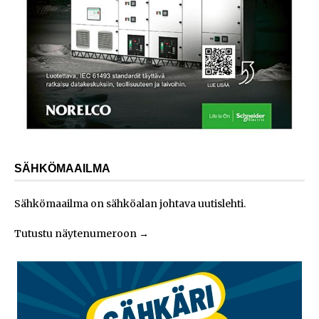
SÄHKÖMAAILMA
Sähkömaailma on sähköalan johtava uutislehti.
Tutustu näytenumeroon
→