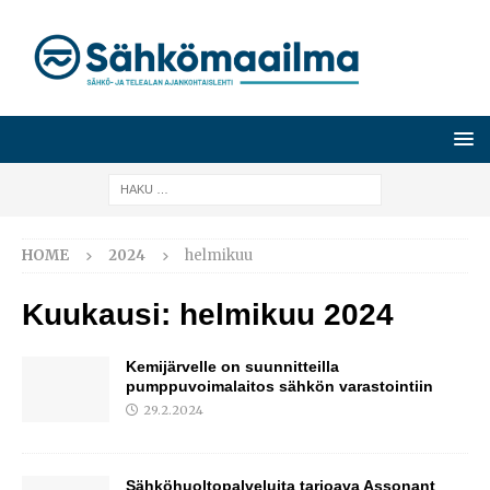
HOME
2024
helmikuu
Kuukausi:
helmikuu 2024
Kemijärvelle on suunnitteilla
pumppuvoimalaitos sähkön varastointiin
29.2.2024
Sähköhuoltopalveluita tarjoava Assonant