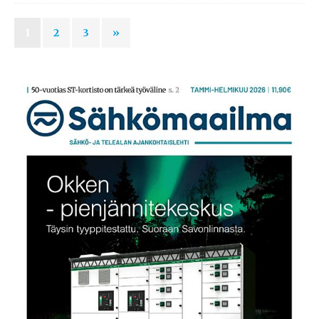
1
2
3
»