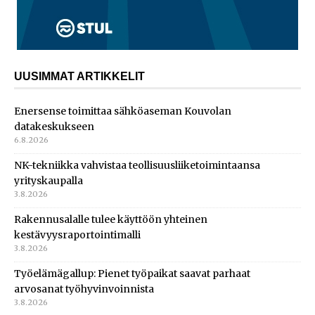
UUSIMMAT ARTIKKELIT
Enersense toimittaa sähköaseman Kouvolan
datakeskukseen
6.8.2026
NK-tekniikka vahvistaa teollisuusliiketoimintaansa
yrityskaupalla
3.8.2026
Rakennusalalle tulee käyttöön yhteinen
kestävyysraportointimalli
3.8.2026
Työelämägallup: Pienet työpaikat saavat parhaat
arvosanat työhyvinvoinnista
3.8.2026