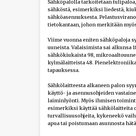
Sähköpalolla tarkoitetaan tulipaloa
sähköstä, esimerkiksi liedestä, kiuk
sähköasennuksesta. Pelastusvirano
tietokantaan, johon merkitään myös 
Viime vuonna eniten sähköpaloja sy
uuneista. Valaisimista sai alkunsa 1
sähkökiukaista 98, mikroaaltouunei
kylmälaitteista 48. Pienelektroniika
tapauksessa.
Sähkölaitteesta alkaneen palon syy
käyttö- ja asennusohjeiden vastaine
laiminlyönti. Myös ihmisen toimint
esimerkiksi käyttää sähkölaitteita 
turvallisuusohjeita, kykeneekö vai
apua tai poistumaan asunnosta hätä