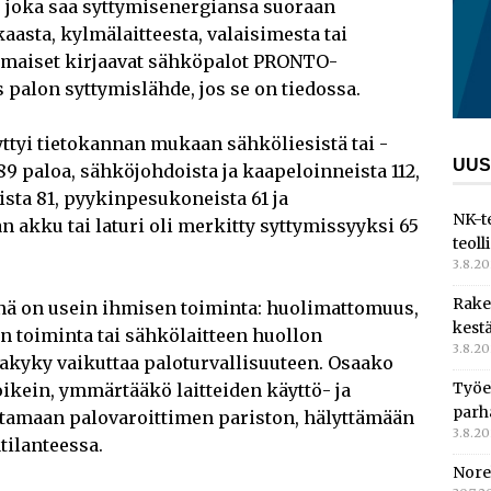
, joka saa syttymisenergiansa suoraan
aasta, kylmälaitteesta, valaisimesta tai
maiset kirjaavat sähköpalot PRONTO-
palon syttymislähde, jos se on tiedossa.
ttyi tietokannan mukaan sähköliesistä tai -
UUS
89 paloa, sähköjohdoista ja kaapeloinneista 112,
sta 81, pyykinpesukoneista 61 ja
NK-t
n akku tai laturi oli merkitty syttymissyyksi 65
teoll
3.8.2
Rake
nä on usein ihmisen toiminta: huolimattomuus,
kest
n toiminta tai sähkölaitteen huollon
3.8.2
akyky vaikuttaa paloturvallisuuteen. Osaako
Työe
oikein, ymmärtääkö laitteiden käyttö- ja
parh
htamaan palovaroittimen pariston, hälyttämään
3.8.2
tilanteessa.
Nore