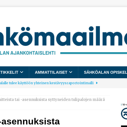
TIKKELIT
AMMATTILAISET
SÄHKÖALAN OPISKE
lalle tulee käyttöön yhteinen kestävyysraportointimalli
itteista tai -asennuksista syttyneiden tulipalojen määrä
allup: Pienet työpaikat saavat parhaat arvosanat
AJANKOHTAISTA
 -asennuksista
laajentaa toimintaansa Norjaan
AJANKOHTAISTA