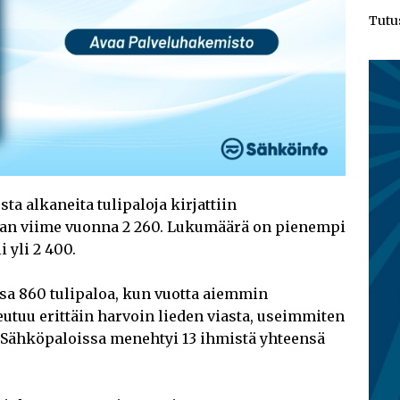
Tutu
a alkaneita tulipaloja kirjattiin
an viime vuonna 2 260. Lukumäärä on pienempi
i yli 2 400.
nsa 860 tulipaloa, kun vuotta aiemmin
iheutuu erittäin harvoin lieden viasta, useimmiten
Sähköpaloissa menehtyi 13 ihmistä yhteensä