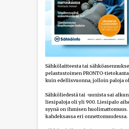
Sähkölaitteesta tai sähköasennuksest
pelastustoimen PRONTO-tietokanta
kuin edellisvuonna, jolloin paloja ol
Sähköliedestä tai -uunista sai alku
liesipaloja oli yli 900. Liesipalo a
syynä on ihmisen huolimattomuus. 
kahdeksassa eri onnettomuudessa.