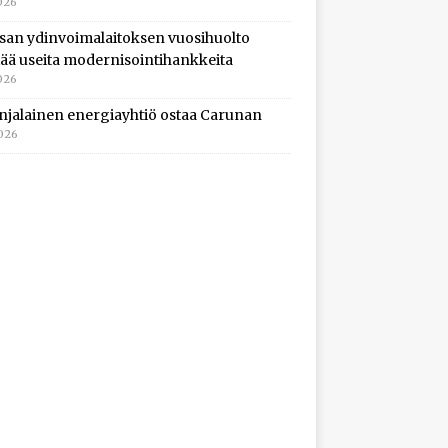
026
isan ydinvoimalaitoksen vuosihuolto
ltää useita modernisointihankkeita
026
njalainen energiayhtiö ostaa Carunan
2026