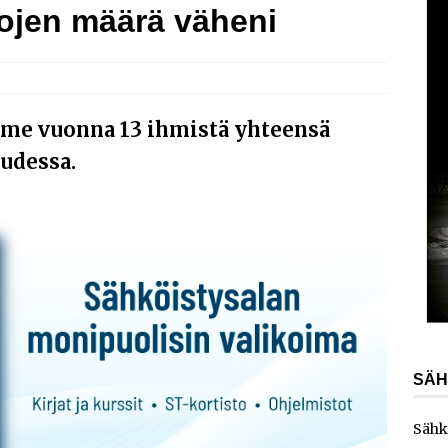
lojen määrä väheni
ydinvoimalaitoksen vuosihuolto sisältää useita
ita
AJANKOHTAISTA
ainen energiayhtiö ostaa Carunan
AJANKOHTAISTA
kka vahvistaa teollisuusliiketoimintaansa yrityskaupalla
ime vuonna 13 ihmistä yhteensä
udessa.
SÄH
Sähk