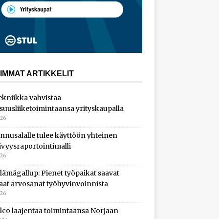
IMMAT ARTIKKELIT
ekniikka vahvistaa
isuusliiketoimintaansa yrityskaupalla
026
nnusalalle tulee käyttöön yhteinen
ävyysraportointimalli
026
lämägallup: Pienet työpaikat saavat
aat arvosanat työhyvinvoinnista
026
lco laajentaa toimintaansa Norjaan