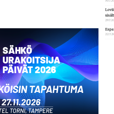
30.7.2
Lovi
sisä
29.7.2
Espa
22.7.