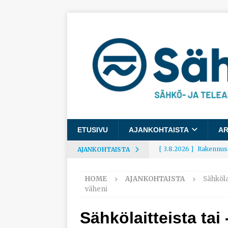
ETUSIVU
AJANKOHTAISTA
AR
[ 3.8.2026 ]
Rakennusa
AJANKOHTAISTA
AJANKOHTAISTA
HOME
AJANKOHTAISTA
Sähköla
[ 3.8.2026 ]
Työelämäg
väheni
työhyvinvoinnista
Sähkölaitteista tai
[ 30.7.2026 ]
Norelco 