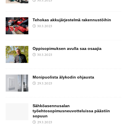
30.3.2023
Tehokas akkujärjestelmä rakennustöihin
30.3.2023
Oppisopimuksen avulla saa osaajia
30.3.2023
Monipuolista älykodin ohjausta
29.3.2023
Sähköasennusalan
työehtosopimusneuvotteluissa päästiin
sopuun
29.3.2023