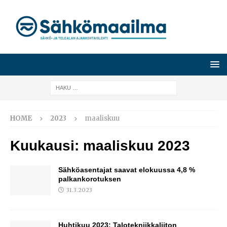
HOME
2023
maaliskuu
Kuukausi:
maaliskuu 2023
Sähköasentajat saavat elokuussa 4,8 %
palkankorotuksen
31.3.2023
Huhtikuu 2023: Talotekniikkaliiton