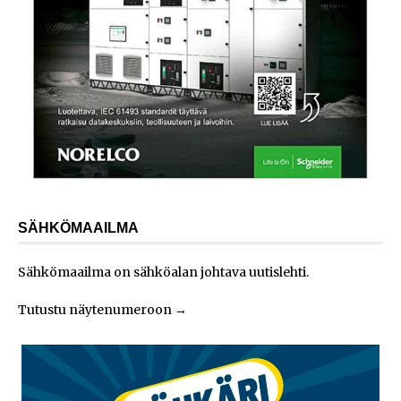
SÄHKÖMAAILMA
Sähkömaailma on sähköalan johtava uutislehti.
Tutustu näytenumeroon
→