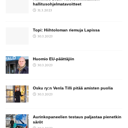
hallitusohjelmatavoitteet
31.3.2023
Topi: Hiihtoloman riemuja Lapissa
30.3.2023
Huomio EU-päättäjiin
30.3.2023
Osku ry:n Venla Tilli pitää amisten puolia
30.3.2023
Aurinkopaneelien testaus paljastaa pienetkin
säröt