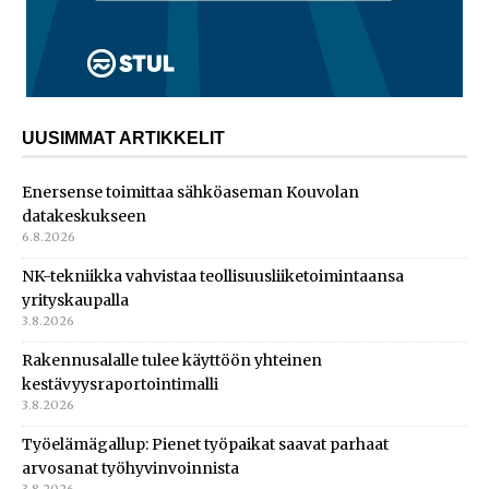
UUSIMMAT ARTIKKELIT
Enersense toimittaa sähköaseman Kouvolan
datakeskukseen
6.8.2026
NK-tekniikka vahvistaa teollisuusliiketoimintaansa
yrityskaupalla
3.8.2026
Rakennusalalle tulee käyttöön yhteinen
kestävyysraportointimalli
3.8.2026
Työelämägallup: Pienet työpaikat saavat parhaat
arvosanat työhyvinvoinnista