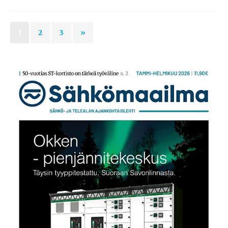
1
2
3
»