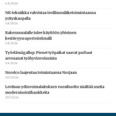
6.8.2026
NK-tekniikka vahvistaa teollisuusliiketoimintaansa
yrityskaupalla
3.8.2026
Rakennusalalle tulee käyttöön yhteinen
kestävyysraportointimalli
3.8.2026
Työelämägallup: Pienet työpaikat saavat parhaat
arvosanat työhyvinvoinnista
3.8.2026
Norelco laajentaa toimintaansa Norjaan
30.7.2026
Loviisan ydinvoimalaitoksen vuosihuolto sisältää useita
modernisointihankkeita
29.7.2026