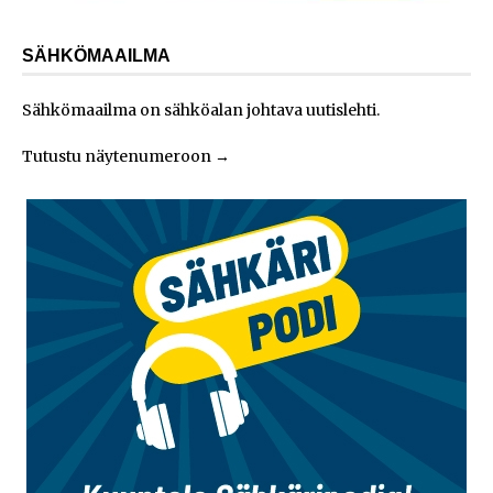
SÄHKÖMAAILMA
Sähkömaailma on sähköalan johtava uutislehti.
Tutustu näytenumeroon
→