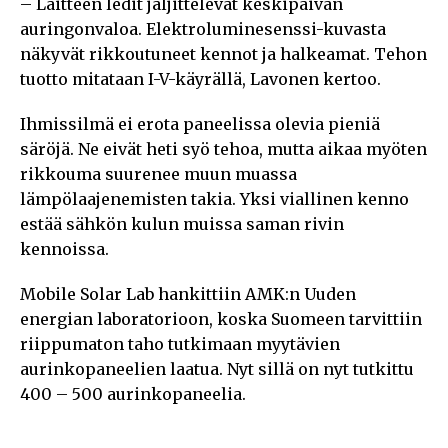
– Laitteen ledit jäljittelevät keskipäivän
auringonvaloa. Elektroluminesenssi-kuvasta
näkyvät rikkoutuneet kennot ja halkeamat. Tehon
tuotto mitataan I-V-käyrällä, Lavonen kertoo.
Ihmissilmä ei erota paneelissa olevia pieniä
säröjä. Ne eivät heti syö tehoa, mutta aikaa myöten
rikkouma suurenee muun muassa
lämpölaajenemisten takia. Yksi viallinen kenno
estää sähkön kulun muissa saman rivin
kennoissa.
Mobile Solar Lab hankittiin AMK:n Uuden
energian laboratorioon, koska Suomeen tarvittiin
riippumaton taho tutkimaan myytävien
aurinkopaneelien laatua. Nyt sillä on nyt tutkittu
400 – 500 aurinkopaneelia.