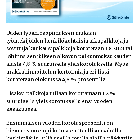
Uuden työehtosopimuksen mukaan
työntekijöiden henkilökohtaisia aikapalkkoja ja
sovittuja kuukausipalkkoja korotetaan 1.8.2023 tai
lähinnä sen jälkeen alkavan palkanmaksukauden
alusta 4,8 % suuruisella yleiskorotuksella. Myös
urakkahinnoittelun kertoimia ja eri lisiä
korotetaan elokuussa 4,8 % prosentilla.
Lisäksi palkkoja tullaan korottamaan 1,2 %
suuruisella yleiskorotuksella ensi vuoden
kesäkuussa.
Ensimmäisen vuoden korotusprosentti on
hieman suurempi kuin vientiteollisuusaloilla
keskimäärin, sillä useilla muilla aloilla päädyttiin