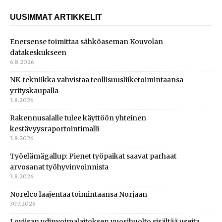
UUSIMMAT ARTIKKELIT
Enersense toimittaa sähköaseman Kouvolan
datakeskukseen
6.8.2026
NK-tekniikka vahvistaa teollisuusliiketoimintaansa
yrityskaupalla
3.8.2026
Rakennusalalle tulee käyttöön yhteinen
kestävyysraportointimalli
3.8.2026
Työelämägallup: Pienet työpaikat saavat parhaat
arvosanat työhyvinvoinnista
3.8.2026
Norelco laajentaa toimintaansa Norjaan
30.7.2026
Loviisan ydinvoimalaitoksen vuosihuolto sisältää useita