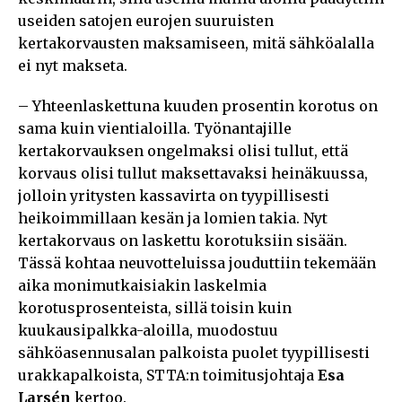
useiden satojen eurojen suuruisten
kertakorvausten maksamiseen, mitä sähköalalla
ei nyt makseta.
– Yhteenlaskettuna kuuden prosentin korotus on
sama kuin vientialoilla. Työnantajille
kertakorvauksen ongelmaksi olisi tullut, että
korvaus olisi tullut maksettavaksi heinäkuussa,
jolloin yritysten kassavirta on tyypillisesti
heikoimmillaan kesän ja lomien takia. Nyt
kertakorvaus on laskettu korotuksiin sisään.
Tässä kohtaa neuvotteluissa jouduttiin tekemään
aika monimutkaisiakin laskelmia
korotusprosenteista, sillä toisin kuin
kuukausipalkka-aloilla, muodostuu
sähköasennusalan palkoista puolet tyypillisesti
urakkapalkoista, STTA:n toimitusjohtaja
Esa
Larsén
kertoo.