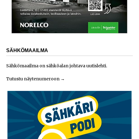
SÄHKÖMAAILMA
Sähkömaailma on sähköalan johtava uutislehti.
Tutustu näytenumeroon
→