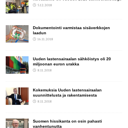
5.12.2018
Dokumentointi varmistaa sisäverkkojen
laadun
16.11.2018
Uuden lastensairaalan sähköistys oli 20
miljoonan euron urakka
8.11.2018
Kokemuksia Uuden lastensairaalan
suunnittelusta ja rakentamisesta
8.11.2018
Suomen hissikanta on osin pahasti
vanhentunutta