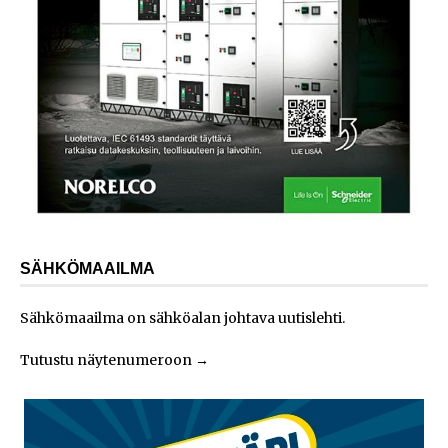
SÄHKÖMAAILMA
Sähkömaailma on sähköalan johtava uutislehti.
Tutustu näytenumeroon
→