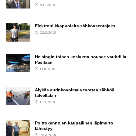
8.11.2018
Elektroniikkapuolelta sähköasentajaksi
22.8.2018
Helsingin toinen keskusta nousee vauhdilla
Pasilaan
13.8.2018
Älykäs aurinkovoimala tuottaa sähköä
talvellakin
11.8.2018
Polttokennojen kaupallinen läpimurto
lähestyy
20.6.2018