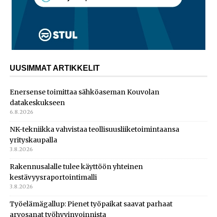
UUSIMMAT ARTIKKELIT
Enersense toimittaa sähköaseman Kouvolan
datakeskukseen
6.8.2026
NK-tekniikka vahvistaa teollisuusliiketoimintaansa
yrityskaupalla
3.8.2026
Rakennusalalle tulee käyttöön yhteinen
kestävyysraportointimalli
3.8.2026
Työelämägallup: Pienet työpaikat saavat parhaat
arvosanat työhyvinvoinnista