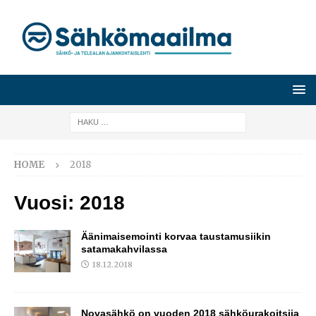
HOME
2018
Vuosi:
2018
Äänimaisemointi korvaa taustamusiikin
satamakahvilassa
18.12.2018
Novasähkö on vuoden 2018 sähköurakoitsija