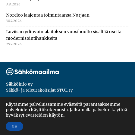
3.8.2026
Norelco laajentaa toimintaansa Norjaan
30.7.2026
Loviisan ydinvoimalaitoksen vuosihuolto sisältää useita
modernisointihankkeita
29.7.2026
Sähköinfo oy
Sähkö- ja teleurakoitsijat STUL ry
PL 55, 02601, Espoo
Käytämme palveluissamme evästeitä parantaaksemme
Harakantie 18 B
palveluiden käyttökokemusta. Jatkamalla palvelun käyttöä
09 5476 1422
hyväksyt evästeiden käytön.
OK
Copyright © 2026 | Sähköinfo