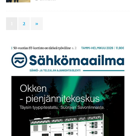
1
2
»