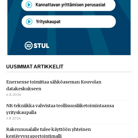
UUSIMMAT ARTIKKELIT
Enersense toimittaa sähköaseman Kouvolan
datakeskukseen
6.8.2026
NK-tekniikka vahvistaa teollisuusliiketoimintaansa
yrityskaupalla
3.8.2026
Rakennusalalle tulee käyttöön yhteinen
kestävyysraportointimalli