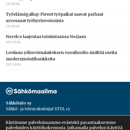
3.8.2026
Työelämägallup: Pienet työpaikat saavat parhaat
arvosanat työhyvinvoinnista
3.8.2026
Norelco laajentaa toimintaansa Norjaan
30.7.2026
Loviisan ydinvoimalaitoksen vuosihuolto sisältää useita
modernisointihankkeita
29.7.2026
Sähköinfo oy
Sähkö- ja teleurakoitsijat STUL ry
PL 55, 02601, Espoo
Käytämme palveluissamme evästeitä parantaaksemme
Harakantie 18 B
palveluiden käyttökokemusta. Jatkamalla palvelun käyttöä