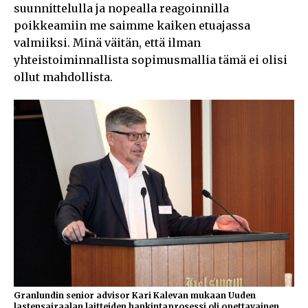
suunnittelulla ja nopealla reagoinnilla
poikkeamiin me saimme kaiken etuajassa
valmiiksi. Minä väitän, että ilman
yhteistoiminnallista sopimusmallia tämä ei olisi
ollut mahdollista.
Granlundin senior advisor Kari Kalevan mukaan Uuden
lastensairaalan laitteiden hankintaprosessi oli opettavainen