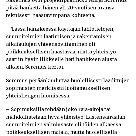
pitää hanketta hänen yli 20-vuotisen uransa
teknisesti haastavimpana kohteena.
– Tässä hankkeessa käyttäjän lähtötietojen,
suunnitelmien laatimisen ja rakentamisen
aikataulujen yhteensovittaminen oli
poikkeuksellisen haastavaa, mutta yhteistyö
saatiin hyvin liikkeelle heti hankkeen alusta
alkaen, Serenius kertoi.
Serenius peräänkuuluttaa huolellisesti laadittujen
sopimusten merkitystä luottamuksellisen
yhteishengen luomisessa.
– Sopimuksilla tehdään joko raja-aitoja tai
mahdollistetaan hyvä yhteistyö. Lastensairaalan
suunnitelmien valmiusaste oli töiden alkaessa
poikkeuksellisen matala, mutta huolellisella