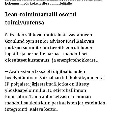
kokemus myös kokeneelle suunnittelijalle.
Lean-toimintamalli osoitti
toimivuutensa
Sairaalan sähkösuunnittelusta vastanneen
Granlund oy:n senior advisor
Kari Kalevan
mukaan suunnittelun tavoitteena oli luoda
lapsille ja perheille parhaat mahdolliset
olosuhteet kustannus- ja energiatehokkaasti.
– Avainasiana tässä oli digitaalisuuden
hyödyntäminen. Sairaalaan tuli kaksikymmentä
IP-pohjaista järjestelmää, jotka on liitetty
yleiskaapeloinnilla HUS-tietohallinnon
konesaliin. Tämä antoi selvästi enemmän
mahdollisuuksia kuin perinteisten järjestelmien
integrointi, Kaleva kertoi.