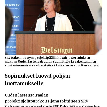
SRV Rakennus Oy:n projektipäällikkö Mirja Sereniuksen
mukaan Uuden lastensairaalan suunnittelu ja rakentaminen
sujui erinomaisessa yhteistyössä kaikkien osapuolten kanssa.
Sopimukset luovat pohjan
luottamukselle
Uuden lastensairaalan
projektinjohtourakoitsijana toimineen SRV
Rakennus oy:n projektipäällikkö
Mirja Serenius