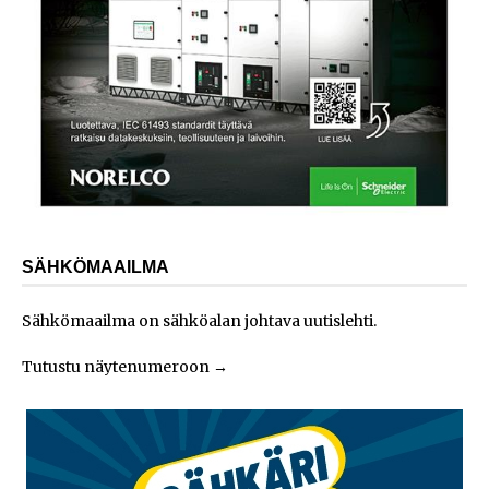
SÄHKÖMAAILMA
Sähkömaailma on sähköalan johtava uutislehti.
Tutustu näytenumeroon
→