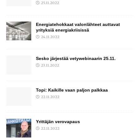
25.11.2022
Energiatehokkaat valonlähteet auttavat
yrityksiä energiakriisissä
24.11.2022
Sesko järjestää vetywebinaarin 25.11.
23.11.2022
Topi: Kaikille vaan paljon palkkaa
22.11.2022
Yrittäjän verovapaus
22.11.2022