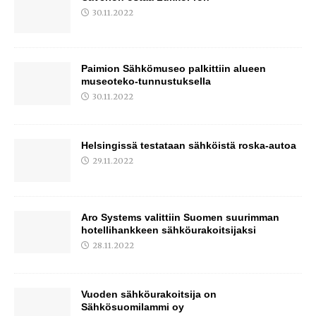
30.11.2022
Paimion Sähkömuseo palkittiin alueen
museoteko-tunnustuksella
30.11.2022
Helsingissä testataan sähköistä roska-autoa
29.11.2022
Aro Systems valittiin Suomen suurimman
hotellihankkeen sähköurakoitsijaksi
28.11.2022
Vuoden sähköurakoitsija on
Sähkösuomilammi oy