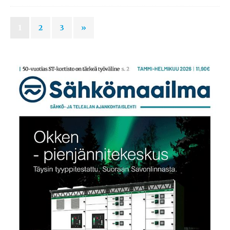
1
2
3
»