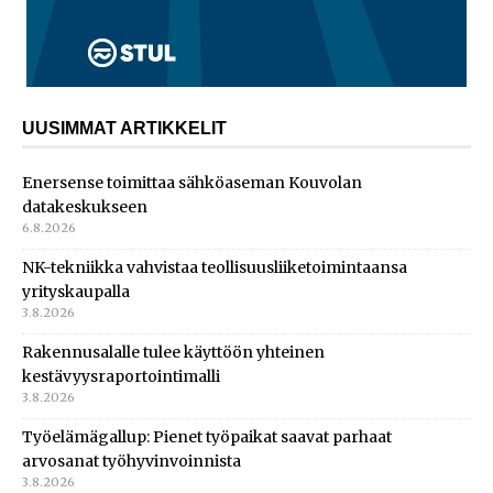
UUSIMMAT ARTIKKELIT
Enersense toimittaa sähköaseman Kouvolan
datakeskukseen
6.8.2026
NK-tekniikka vahvistaa teollisuusliiketoimintaansa
yrityskaupalla
3.8.2026
Rakennusalalle tulee käyttöön yhteinen
kestävyysraportointimalli
3.8.2026
Työelämägallup: Pienet työpaikat saavat parhaat
arvosanat työhyvinvoinnista
3.8.2026