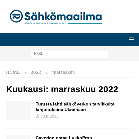
HOME
2022
marraskuu
Kuukausi:
marraskuu 2022
Turusta lähti sähköverkon tarvikkeita
lahjoituksina Ukrainaan
30.11.2022
Caverion ostaa LukkoPron