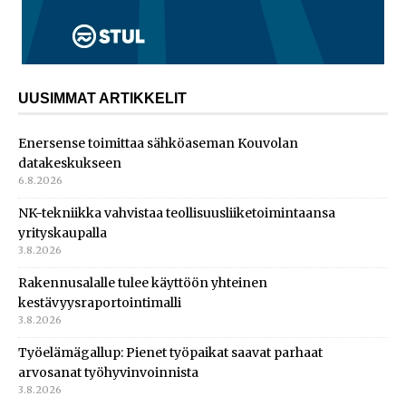
UUSIMMAT ARTIKKELIT
Enersense toimittaa sähköaseman Kouvolan
datakeskukseen
6.8.2026
NK-tekniikka vahvistaa teollisuusliiketoimintaansa
yrityskaupalla
3.8.2026
Rakennusalalle tulee käyttöön yhteinen
kestävyysraportointimalli
3.8.2026
Työelämägallup: Pienet työpaikat saavat parhaat
arvosanat työhyvinvoinnista
3.8.2026