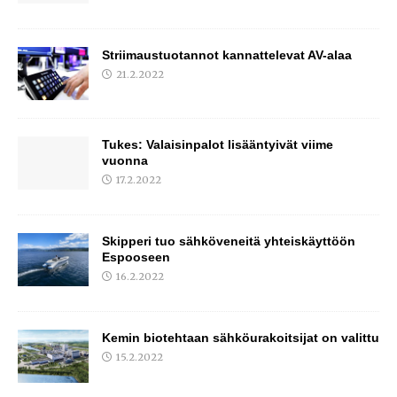
Striimaustuotannot kannattelevat AV-alaa
21.2.2022
Tukes: Valaisinpalot lisääntyivät viime
vuonna
17.2.2022
Skipperi tuo sähköveneitä yhteiskäyttöön
Espooseen
16.2.2022
Kemin biotehtaan sähköurakoitsijat on valittu
15.2.2022