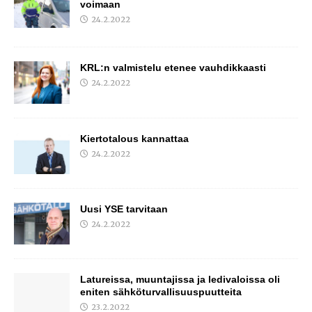
voimaan
24.2.2022
KRL:n valmistelu etenee vauhdikkaasti
24.2.2022
Kiertotalous kannattaa
24.2.2022
Uusi YSE tarvitaan
24.2.2022
Latureissa, muuntajissa ja ledivaloissa oli
eniten sähköturvallisuuspuutteita
23.2.2022