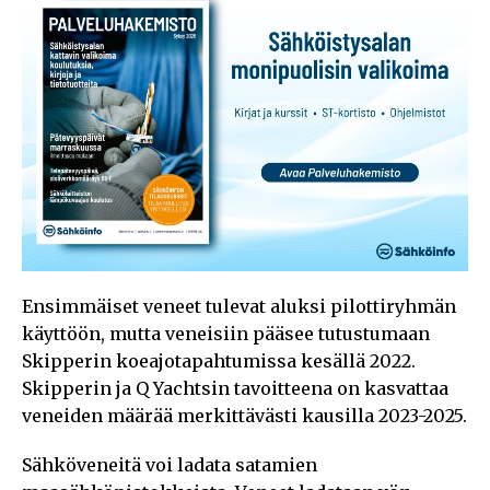
Ensimmäiset veneet tulevat aluksi pilottiryhmän
käyttöön, mutta veneisiin pääsee tutustumaan
Skipperin koeajotapahtumissa kesällä 2022.
Skipperin ja Q Yachtsin tavoitteena on kasvattaa
veneiden määrää merkittävästi kausilla 2023-2025.
Sähköveneitä voi ladata satamien