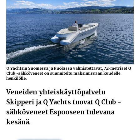
Q Yachtsin Suomessa ja Puolassa valmistettavat, 7,2-metriset Q
Club -sähköveneet on suunniteltu maksimissaan kuudelle
henkilölle.
Veneiden yhteiskäyttöpalvelu
Skipperi ja Q Yachts tuovat Q Club -
sähköveneet Espooseen tulevana
kesänä.