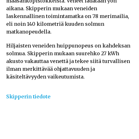
maasähköpistokkeista. Veneet ladataan yön
aikana. Skipperin mukaan veneiden
laskennallinen toimintamatka on 78 merimailia,
eli noin 140 kilometriä kuuden solmun
matkanopeudella.
Hiljaisten veneiden huippunopeus on kahdeksan
solmua. Skipperin mukaan suurehko 27 kWh
akusto vakauttaa venettä ja tekee siitä turvallisen
ilman merkittävää ohjattavuuden ja
käsiteltävyyden vaikeutumista.
Skipperin tiedote