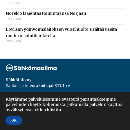
3.8.2026
Norelco laajentaa toimintaansa Norjaan
30.7.2026
Loviisan ydinvoimalaitoksen vuosihuolto sisältää useita
modernisointihankkeita
29.7.2026
Sähköinfo oy
Sähkö- ja teleurakoitsijat STUL ry
PL 55, 02601, Espoo
Käytämme palveluissamme evästeitä parantaaksemme
Harakantie 18 B
palveluiden käyttökokemusta. Jatkamalla palvelun käyttöä
09 5476 1422
hyväksyt evästeiden käytön.
OK
Copyright © 2026 | Sähköinfo