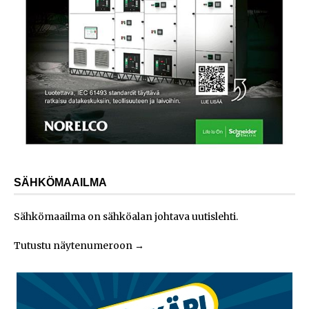
SÄHKÖMAAILMA
Sähkömaailma on sähköalan johtava uutislehti.
Tutustu näytenumeroon
→