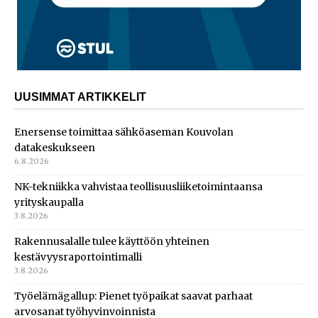
UUSIMMAT ARTIKKELIT
Enersense toimittaa sähköaseman Kouvolan
datakeskukseen
6.8.2026
NK-tekniikka vahvistaa teollisuusliiketoimintaansa
yrityskaupalla
3.8.2026
Rakennusalalle tulee käyttöön yhteinen
kestävyysraportointimalli
3.8.2026
Työelämägallup: Pienet työpaikat saavat parhaat
arvosanat työhyvinvoinnista