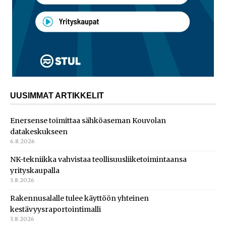
UUSIMMAT ARTIKKELIT
Enersense toimittaa sähköaseman Kouvolan
datakeskukseen
6.8.2026
NK-tekniikka vahvistaa teollisuusliiketoimintaansa
yrityskaupalla
3.8.2026
Rakennusalalle tulee käyttöön yhteinen
kestävyysraportointimalli
3.8.2026