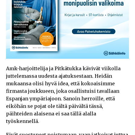
Amk-harjoittelija ja Pitkätukka kävivät viikolla
juttelemassa uudesta ajatuksestaan. Heidän
mukaansa olisi hyvä idea, että kokoaisimme
firmasta joukkueen, joka osallistuisi tavallaan
Espanjan ympäriajoon. Sanoin herroille, että
eiköhän se pojat ole tältä päivältä tässä,
päihteiden alaisena ei saa tällä alalla
työskennellä.
Eivät suostuneet poistumaan, vaan jatkoivat juttua