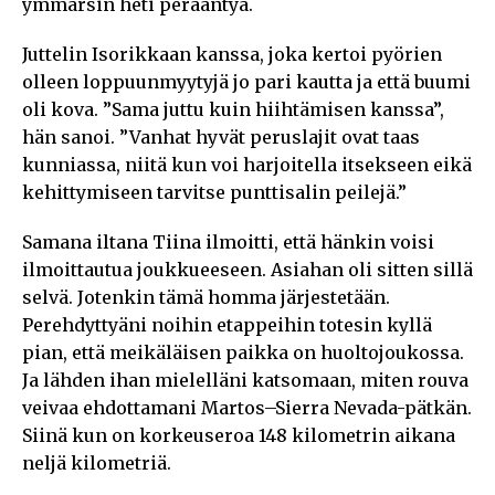
ymmärsin heti perääntyä.
Juttelin Isorikkaan kanssa, joka kertoi pyörien
olleen loppuunmyytyjä jo pari kautta ja että buumi
oli kova. ”Sama juttu kuin hiihtämisen kanssa”,
hän sanoi. ”Vanhat hyvät peruslajit ovat taas
kunniassa, niitä kun voi harjoitella itsekseen eikä
kehittymiseen tarvitse punttisalin peilejä.”
Samana iltana Tiina ilmoitti, että hänkin voisi
ilmoittautua joukkueeseen. Asiahan oli sitten sillä
selvä. Jotenkin tämä homma järjestetään.
Perehdyttyäni noihin etappeihin totesin kyllä
pian, että meikäläisen paikka on huoltojoukossa.
Ja lähden ihan mielelläni katsomaan, miten rouva
veivaa ehdottamani Martos–Sierra Nevada-pätkän.
Siinä kun on korkeuseroa 148 kilometrin aikana
neljä kilometriä.