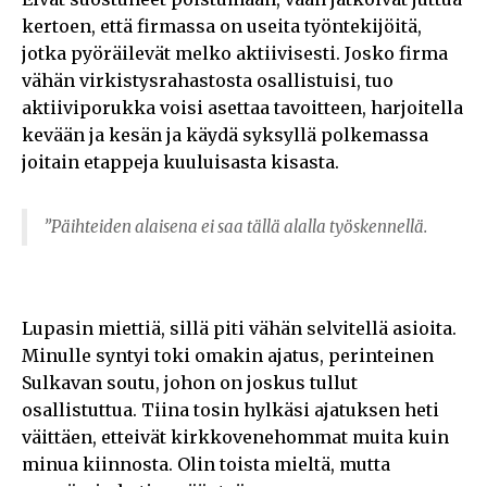
kertoen, että firmassa on useita työntekijöitä,
jotka pyöräilevät melko aktiivisesti. Josko firma
vähän virkistysrahastosta osallistuisi, tuo
aktiiviporukka voisi asettaa tavoitteen, harjoitella
kevään ja kesän ja käydä syksyllä polkemassa
joitain etappeja kuuluisasta kisasta.
”Päihteiden alaisena ei saa tällä alalla työskennellä.
Lupasin miettiä, sillä piti vähän selvitellä asioita.
Minulle syntyi toki omakin ajatus, perinteinen
Sulkavan soutu, johon on joskus tullut
osallistuttua. Tiina tosin hylkäsi ajatuksen heti
väittäen, etteivät kirkkovenehommat muita kuin
minua kiinnosta. Olin toista mieltä, mutta