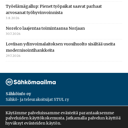
Työelämägallup: Pienet työpaikat saavat parhaat
arvosanat työhyvinvoinnista
3.8.2026
Norelco laajentaa toimintaansa Norjaan
30.7.2026
Loviisan ydinvoimalaitoksen vuosihuolto sisältää useita
modernisointihankkeita
29.7.2026
Sähköinfo oy
Sähkö- ja teleurakoitsijat STUL ry
PL 55, 02601, Espoo
Käytämme palveluissamme evästeitä parantaaksemme
Harakantie 18 B
palveluiden käyttökokemusta. Jatkamalla palvelun käyttöä
09 5476 1422
hyväksyt evästeiden käytön.