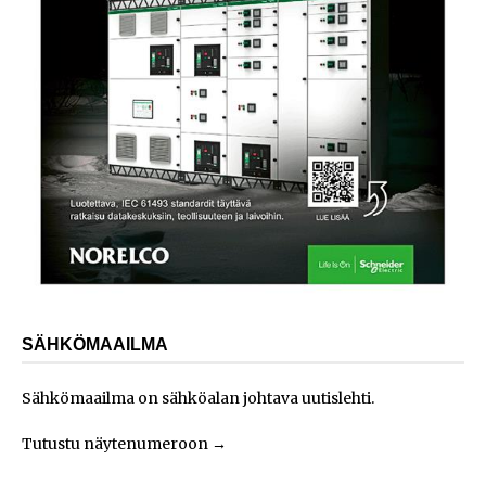
SÄHKÖMAAILMA
Sähkömaailma on sähköalan johtava uutislehti.
Tutustu näytenumeroon
→