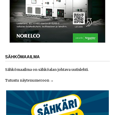
SÄHKÖMAAILMA
Sähkömaailma on sähköalan johtava uutislehti.
Tutustu näytenumeroon
→