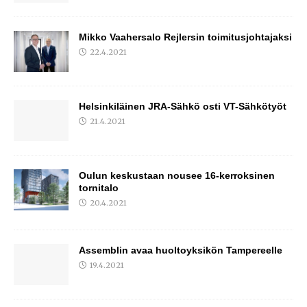
Mikko Vaahersalo Rejlersin toimitusjohtajaksi
22.4.2021
Helsinkiläinen JRA-Sähkö osti VT-Sähkötyöt
21.4.2021
Oulun keskustaan nousee 16-kerroksinen
tornitalo
20.4.2021
Assemblin avaa huoltoyksikön Tampereelle
19.4.2021