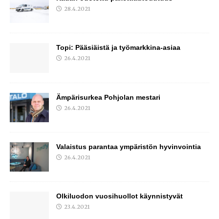
28.4.2021
Topi: Pääsiäistä ja työmarkkina-asiaa
26.4.2021
Ämpärisurkea Pohjolan mestari
26.4.2021
Valaistus parantaa ympäristön hyvinvointia
26.4.2021
Olkiluodon vuosihuollot käynnistyvät
23.4.2021