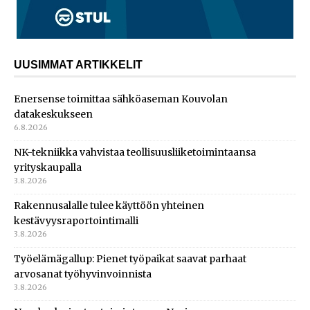
UUSIMMAT ARTIKKELIT
Enersense toimittaa sähköaseman Kouvolan
datakeskukseen
6.8.2026
NK-tekniikka vahvistaa teollisuusliiketoimintaansa
yrityskaupalla
3.8.2026
Rakennusalalle tulee käyttöön yhteinen
kestävyysraportointimalli
3.8.2026
Työelämägallup: Pienet työpaikat saavat parhaat
arvosanat työhyvinvoinnista
3.8.2026