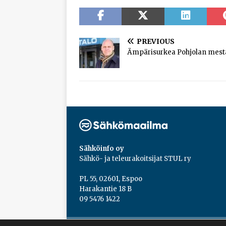
PREVIOUS
Ämpärisurkea Pohjolan mest
Sähköinfo oy
Sähkö- ja teleurakoitsijat STUL ry
PL 55, 02601, Espoo
Harakantie 18 B
09 5476 1422