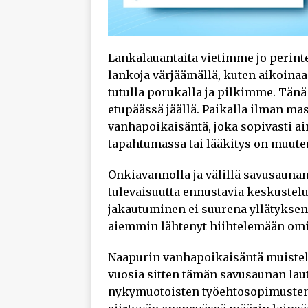
Lankalauantaita vietimme jo perint
lankoja värjäämällä, kuten aikoin
tutulla porukalla ja pilkimme. Tänä
etupäässä jäällä. Paikalla ilman ma
vanhapoikaisäntä, joka sopivasti ai
tapahtumassa tai lääkitys on muute
Onkiavannolla ja välillä savusaunan
tulevaisuutta ennustavia keskustel
jakautuminen ei suurena yllätyksenä
aiemmin lähtenyt hiihtelemään omia
Naapurin vanhapoikaisäntä muisteli,
vuosia sitten tämän savusaunan laut
nykymuotoisten työehtosopimusten