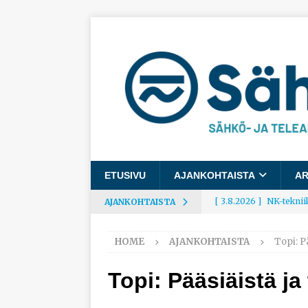
ETUSIVU
AJANKOHTAISTA
AR
[ 3.8.2026 ]
NK-teknii
AJANKOHTAISTA
AJANKOHTAISTA
HOME
AJANKOHTAISTA
Topi: P
[ 3.8.2026 ]
Rakennusa
AJANKOHTAISTA
Topi: Pääsiäistä j
[ 3.8.2026 ]
Työelämäg