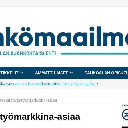
TIKKELIT
AMMATTILAISET
SÄHKÖALAN OPISKE
kka vahvistaa teollisuusliiketoimintaansa yrityskaupalla
ääsiäistä ja työmarkkina-asiaa
lalle tulee käyttöön yhteinen kestävyysraportointimalli
a työmarkkina-asiaa
allup: Pienet työpaikat saavat parhaat arvosanat