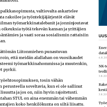
äädäntöön.
ipalkkasopimusta, valtiovalta askartelee
a rakoilee ja työntekijäjärjestöt elävät
lman työmarkkinatalebanit ja jonninjoutavat
oikeuksia työtä tekevän kansan ja yrittäjien
säntämies ja vaati soraa sosialismin rattaisiin
UUS
aan.
Ener
ättömän Liitonmiehen punastuvan
data
rroin, että meidän alallahan on vuosikaudet
6.8.2
systeemi työmarkkinahommissa ja muutenkin,
NK-t
t pyrkii.
teoll
3.8.2
 työehtosopimuksen, tosin vähän
Rake
perusteella soveltavia, kun ei ole sallinut
kest
suutta ja jos on, niin hyvin rajoitetusti.
3.8.2
istahan STUL on aina enemmän tai vähemmän
Työe
ntajien koko henkilökunta on siltä liisattu.