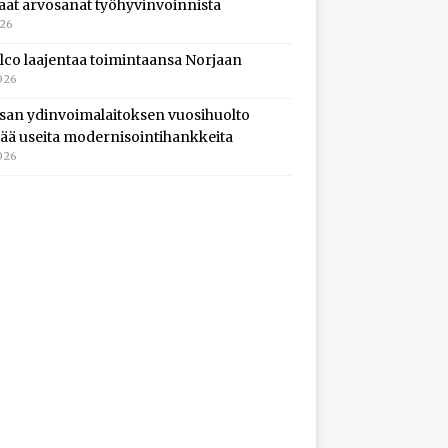
aat arvosanat työhyvinvoinnista
026
lco laajentaa toimintaansa Norjaan
026
isan ydinvoimalaitoksen vuosihuolto
ltää useita modernisointihankkeita
026