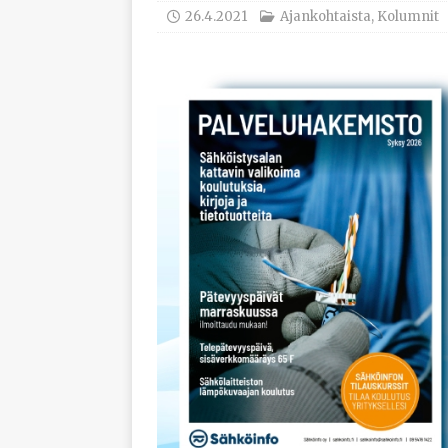
työhyvinvoinnista
26.4.2021
Ajankohtaista
,
Kolumnit
[ 30.7.2026 ]
Norelco 
[ 29.7.2026 ]
Loviisan 
modernisointihankke
[ 6.8.2026 ]
Enersens
AJANKOHTAISTA