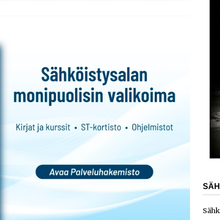
AJANKOHTAISTA
laajentaa toimintaansa Norjaan
AJANKOHTAISTA
ydinvoimalaitoksen vuosihuolto sisältää useita
ita
AJANKOHTAISTA
e toimittaa sähköaseman Kouvolan datakeskukseen
SÄH
Sähk