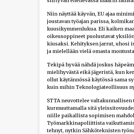
siirtyvän enenevässä määrin lains
Niin näyttää käyvän, EU ajaa minim
joustavan työajan parissa, kolmikant
kuusikymmenlukua. Eli kaiken maai
oikeusoppineet puolustavat yksilön 
kiusaksi. Kehityksen jarrut, uhosi i
ja mielellään vielä omasta montust
Tekipä hyvää nähdä joskus häpeäm
mielihyvästä eikä jägeristä, kun ke
ollut käytännössä käytössä sama 
kuin mihin Teknologiateollisuus ny
STTA neuvottelee valtakunnallisen
kurmuuttamalla sitä yleissitovuuden 
niille paikallista sopimisen mahdolli
Työmarkkinapoliittista vaikuttam
tehnyt, nytkin Sähköteknisten työna