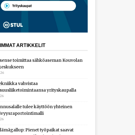
IMMAT ARTIKKELIT
sense toimittaa sähköaseman Kouvolan
keskukseen
026
ekniikka vahvistaa
isuusliiketoimintaansa yrityskaupalla
026
nnusalalle tulee käyttöön yhteinen
ävyysraportointimalli
026
lämägallup: Pienet työpaikat saavat