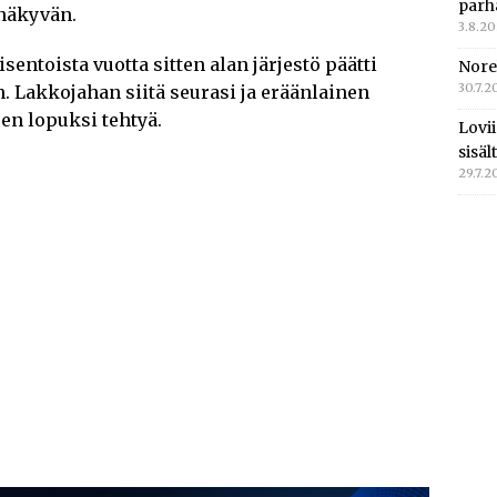
parh
 näkyvän.
3.8.2
isentoista vuotta sitten alan järjestö päätti
Nore
30.7.2
. Lakkojahan siitä seurasi ja eräänlainen
en lopuksi tehtyä.
Lovi
sisä
29.7.2