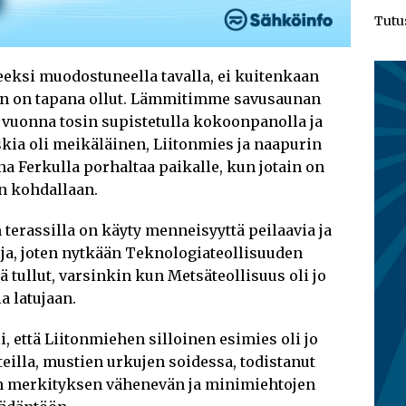
Tutu
eeksi muodostuneella tavalla, ei kuitenkaan
aan on tapana ollut. Lämmitimme savusaunan
 vuonna tosin supistetulla kokoonpanolla ja
skia oli meikäläinen, Liitonmies ja naapurin
na Ferkulla porhaltaa paikalle, kun jotain on
n kohdallaan.
 terassilla on käyty menneisyyttä peilaavia ja
uja, joten nytkään Teknologiateollisuuden
 tullut, varsinkin kun Metsäteollisuus oli jo
 latujaan.
 että Liitonmiehen silloinen esimies oli jo
eilla, mustien urkujen soidessa, todistanut
 merkityksen vähenevän ja minimiehtojen