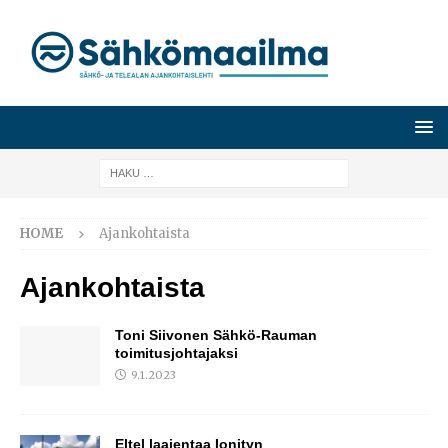
HOME
Ajankohtaista
Ajankohtaista
Toni Siivonen Sähkö-Rauman
toimitusjohtajaksi
9.1.2023
Eltel laajentaa Ionityn