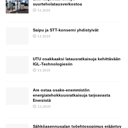
suurteholatausverkostoa
5.1.2023
Saipu ja STT-konserni yhdistyivät
3.1.2023
UTU osakkaaksi latausratkaisuja kehittävään
IGL-Technologiesiin
3.1.2023
Are ostaa osake-enemmistön
energiatehokkuusratkaisuja tarjoavasta
Enerzistä
2.1.2023
Sähköasennusalan työehtosopimus erääntyy