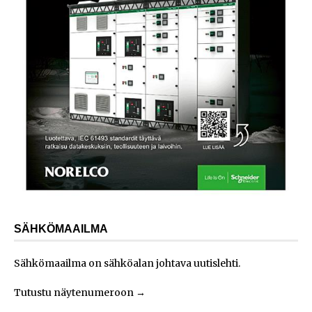
SÄHKÖMAAILMA
Sähkömaailma on sähköalan johtava uutislehti.
Tutustu näytenumeroon
→