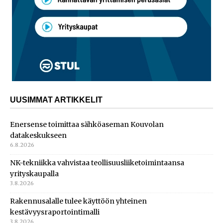
UUSIMMAT ARTIKKELIT
Enersense toimittaa sähköaseman Kouvolan
datakeskukseen
6.8.2026
NK-tekniikka vahvistaa teollisuusliiketoimintaansa
yrityskaupalla
3.8.2026
Rakennusalalle tulee käyttöön yhteinen
kestävyysraportointimalli
3.8.2026