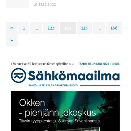
23.12.2022
«
1
…
123
124
125
…
166
»