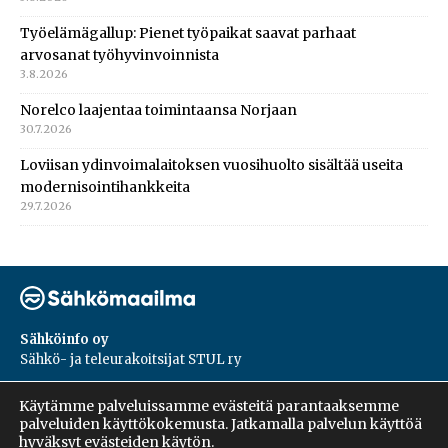
Työelämägallup: Pienet työpaikat saavat parhaat
arvosanat työhyvinvoinnista
3.8.2026
Norelco laajentaa toimintaansa Norjaan
30.7.2026
Loviisan ydinvoimalaitoksen vuosihuolto sisältää useita
modernisointihankkeita
29.7.2026
Sähköinfo oy
Sähkö- ja teleurakoitsijat STUL ry
PL 55, 02601, Espoo
Käytämme palveluissamme evästeitä parantaaksemme
Harakantie 18 B
palveluiden käyttökokemusta. Jatkamalla palvelun käyttöä
09 5476 1422
hyväksyt evästeiden käytön.