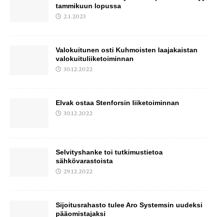
tammikuun lopussa
2.1.2023
Valokuitunen osti Kuhmoisten laajakaistan
valokuituliiketoiminnan
30.12.2022
Elvak ostaa Stenforsin liiketoiminnan
30.12.2022
Selvityshanke toi tutkimustietoa
sähkövarastoista
29.12.2022
Sijoitusrahasto tulee Aro Systemsin uudeksi
pääomistajaksi