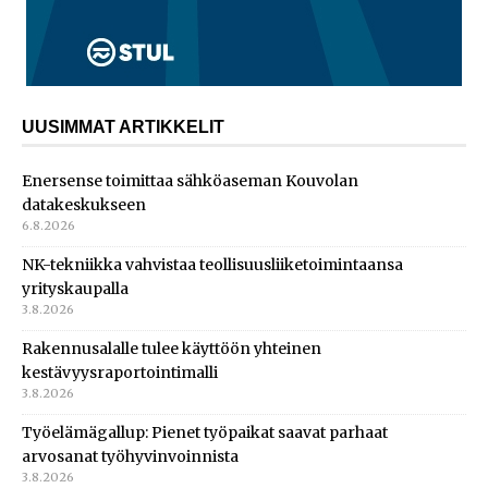
UUSIMMAT ARTIKKELIT
Enersense toimittaa sähköaseman Kouvolan
datakeskukseen
6.8.2026
NK-tekniikka vahvistaa teollisuusliiketoimintaansa
yrityskaupalla
3.8.2026
Rakennusalalle tulee käyttöön yhteinen
kestävyysraportointimalli
3.8.2026
Työelämägallup: Pienet työpaikat saavat parhaat
arvosanat työhyvinvoinnista
3.8.2026