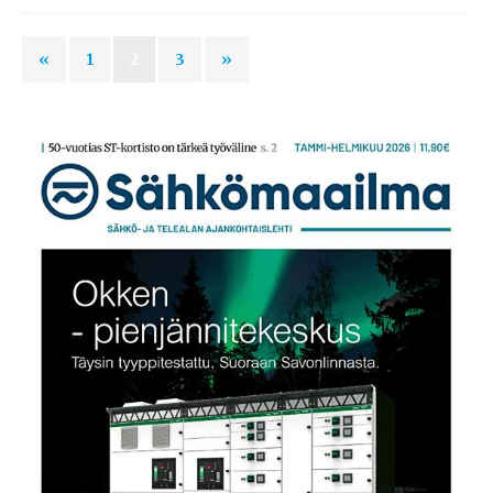
«
1
2
3
»