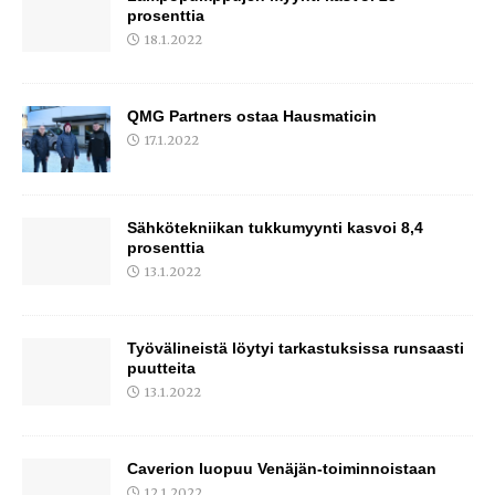
prosenttia
18.1.2022
QMG Partners ostaa Hausmaticin
17.1.2022
Sähkötekniikan tukkumyynti kasvoi 8,4
prosenttia
13.1.2022
Työvälineistä löytyi tarkastuksissa runsaasti
puutteita
13.1.2022
Caverion luopuu Venäjän-toiminnoistaan
12.1.2022