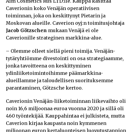
Aim Cosmetics Rus LTD:lle. Kauppa käsittää
Caverionin koko Venäjän operatiivisen
toiminnan, joka on keskittynyt Pietarin ja
Moskovan alueille. Caverion oyj:n toimitusjohtaja
Jacob Götzschen
mukaan Venäjä ei ole
Caverionille strateginen markkina-alue.
– Olemme olleet siellä pieni toimija. Venäjän-
tytäryhtiömme divestointi on osa strategiaamme,
jonka tavoitteena on keskittyminen
ydinliiketoimintoihimme päämarkkina-
alueillamme ja taloudellisen suorituksemme
parantaminen, Götzsche kertoo.
Caverionin Venäjän-liiketoiminnan liikevaihto oli
noin 16,6 miljoonaa euroa vuonna 2020 ja sillä oli
460 työntekijää. Kauppahintaa ei julkisteta, mutta
Caverion kirjaa kaupasta noin kymmenen
miljoonan euron kertaluonteisen luovutustappion