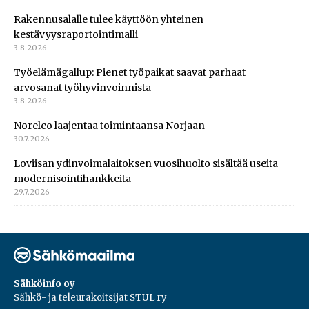
Rakennusalalle tulee käyttöön yhteinen
kestävyysraportointimalli
3.8.2026
Työelämägallup: Pienet työpaikat saavat parhaat
arvosanat työhyvinvoinnista
3.8.2026
Norelco laajentaa toimintaansa Norjaan
30.7.2026
Loviisan ydinvoimalaitoksen vuosihuolto sisältää useita
modernisointihankkeita
29.7.2026
Sähköinfo oy
Sähkö- ja teleurakoitsijat STUL ry