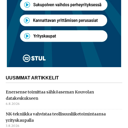
UUSIMMAT ARTIKKELIT
Enersense toimittaa sähköaseman Kouvolan
datakeskukseen
6.8.2026
NK-tekniikka vahvistaa teollisuusliiketoimintaansa
yrityskaupalla
3.8.2026