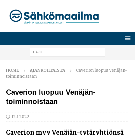
HOME
AJANKOHTAISTA
Caverion luopuu Venäjän-
toiminnoistaan
Caverion luopuu Venäjän-
toiminnoistaan
12.1.2022
Caverion myy Venäjän-tytäryhtiönsä