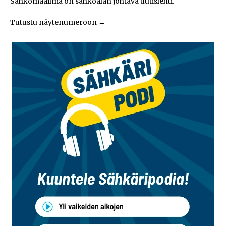
Sähkömaailma on sähköalan johtava uutislehti.
Tutustu näytenumeroon
→