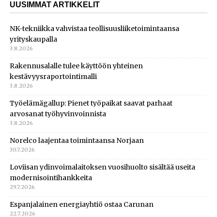
UUSIMMAT ARTIKKELIT
NK-tekniikka vahvistaa teollisuusliiketoimintaansa
yrityskaupalla
3.8.2026
Rakennusalalle tulee käyttöön yhteinen
kestävyysraportointimalli
3.8.2026
Työelämägallup: Pienet työpaikat saavat parhaat
arvosanat työhyvinvoinnista
3.8.2026
Norelco laajentaa toimintaansa Norjaan
30.7.2026
Loviisan ydinvoimalaitoksen vuosihuolto sisältää useita
modernisointihankkeita
29.7.2026
Espanjalainen energiayhtiö ostaa Carunan
22.7.2026