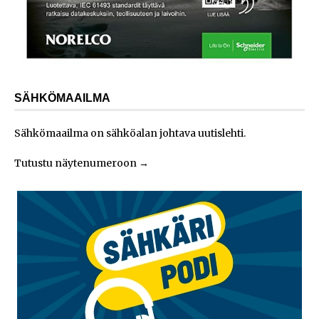
SÄHKÖMAAILMA
Sähkömaailma on sähköalan johtava uutislehti.
Tutustu näytenumeroon
→