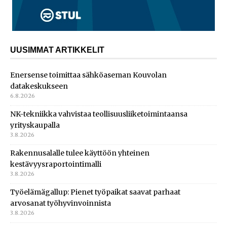
UUSIMMAT ARTIKKELIT
Enersense toimittaa sähköaseman Kouvolan
datakeskukseen
6.8.2026
NK-tekniikka vahvistaa teollisuusliiketoimintaansa
yrityskaupalla
3.8.2026
Rakennusalalle tulee käyttöön yhteinen
kestävyysraportointimalli
3.8.2026
Työelämägallup: Pienet työpaikat saavat parhaat
arvosanat työhyvinvoinnista
3.8.2026