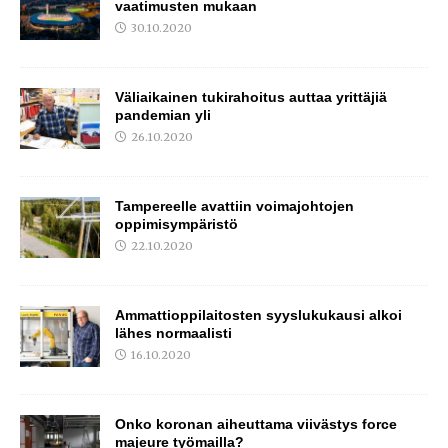
vaatimusten mukaan
30.10.2020
Väliaikainen tukirahoitus auttaa yrittäjiä
pandemian yli
26.10.2020
Tampereelle avattiin voimajohtojen
oppimisympäristö
22.10.2020
Ammattioppilaitosten syyslukukausi alkoi
lähes normaalisti
16.10.2020
Onko koronan aiheuttama viivästys force
majeure työmailla?