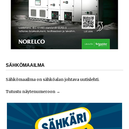
SÄHKÖMAAILMA
Sähkömaailma on sähköalan johtava uutislehti.
Tutustu näytenumeroon
→