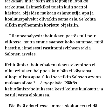
tarkkaan, mitä jokin asia loppujen lopuksi
tarkoittaa. Esimerkiksi toisin kuin saattoi
käsittää, ohjeiden mukaan asiantuntija-apu ja
koulutuspalvelut olivatkin sama asia. Se kohta
olikin myöhemmin korjattu ohjeisiin.
– Tilanneanalyysirahoituksen päätös tuli noin
viikossa, mutta emme saaneet koko summaa, mitä
haettiin, ilmeisesti rastittamisvirheen takia,
Salonen arvelee.
Kehittämisrahoitushakemuksen tekeminen ei
ollut erityisen helppoa, kun hän ei käyttänyt
ulkopuolista apua. Siksi se veikin Salosen arvion
mukaan aikaa 3 – 4 työpäivää. Päätös
kehittämisrahoituksesta kesti kolme kuukautta ja
se tuli vasta elokuussa.
– Päätöstä odotellessa emme uskaltaneet tehdä