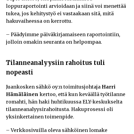
loppuraportointi arvioidaan ja siinä voi menettää
tukea, jos kehitystyö ei vastaakaan sitä, mitä
hakuvaiheessa on kerrottu.
– Päädyimme päiväkirjamaiseen raportointiin,
jolloin omakin seuranta on helpompaa.
Tilanneanalyysiin rahoitus tuli
nopeasti
Juankosken sähkö oy:n toimitusjohtaja
Harri
Hämäläinen
kertoo, että kun keväällä työtilanne
romahti, hän haki huhtikuussa ELY-keskukselta
tilanneanalyysirahoitusta. Hakuprosessi oli
yksinkertainen toimenpide.
– Verkkosivuilla oleva sähköinen lomake