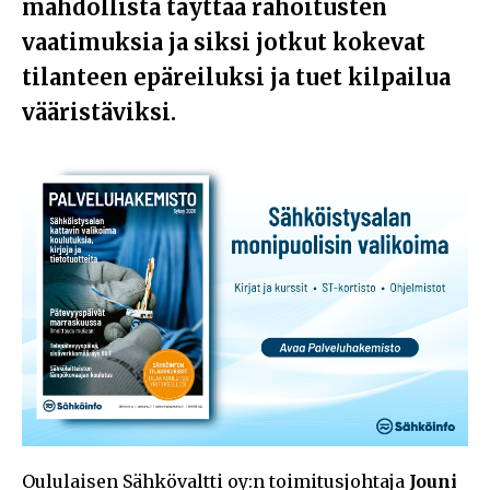
mahdollista täyttää rahoitusten
vaatimuksia ja siksi jotkut kokevat
tilanteen epäreiluksi ja tuet kilpailua
vääristäviksi.
Oululaisen Sähkövaltti oy:n toimitusjohtaja
Jouni