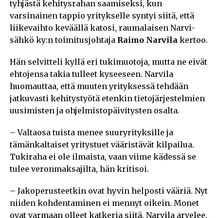
tyhjästä kehitysrahan saamiseksi, kun
varsinainen tappio yritykselle syntyi siitä, että
liikevaihto keväällä katosi, raumalaisen Narvi-
sähkö ky:n toimitusjohtaja
Raimo Narvila
kertoo.
Hän selvitteli kyllä eri tukimuotoja, mutta ne eivät
ehtojensa takia tulleet kyseeseen. Narvila
huomauttaa, että muuten yrityksessä tehdään
jatkuvasti kehitystyötä etenkin tietojärjestelmien
uusimisten ja ohjelmistopäivitysten osalta.
– Valtaosa tuista menee suuryrityksille ja
tämänkaltaiset yritystuet vääristävät kilpailua.
Tukiraha ei ole ilmaista, vaan viime kädessä se
tulee veronmaksajilta, hän kritisoi.
– Jakoperusteetkin ovat hyvin helposti vääriä. Nyt
niiden kohdentaminen ei mennyt oikein. Monet
ovat varmaan olleet katkeria siitä, Narvila arvelee.