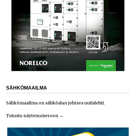
SÄHKÖMAAILMA
Sähkömaailma on sähköalan johtava uutislehti.
Tutustu näytenumeroon
→