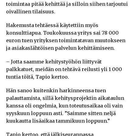
toimintaa pitää kehittää ja silloin siihen tarjoutui
oivallinen tilaisuus.
Hakemusta tehtäessä käytettiin myös
konsulttiapua. Toukokuussa yritys sai 78 000
euron tuen yrityksen toimintatavan muutokseen
ja asiakaslähtöisen palvelun kehittämiseen.
– Jotta saamme kehitystyöhön liittyvät
palkkatuet, meidän on tehtävä reilusti yli 1 000
tuntia töitä, Tapio kertoo.
Hän sanoo kuitenkin harkinneensa tuen
palauttamista, sillä kehitysprojektin aikataulun
kanssa oli ongelmia, kun toteutusaikaa oli vain
syyskuun loppuun asti. ”Saimme sitten neljä
kuukautta lisäaikaa tammikuun loppuun.”
Tapio kertoo, että jälkiseurannassa