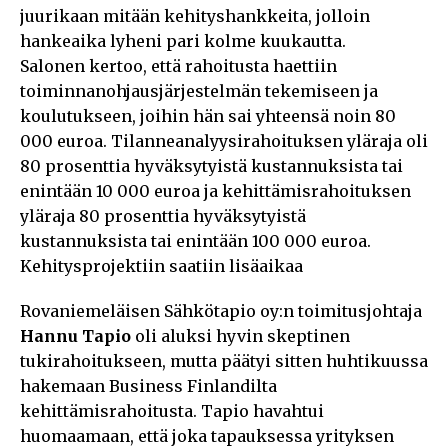
juurikaan mitään kehityshankkeita, jolloin
hankeaika lyheni pari kolme kuukautta.
Salonen kertoo, että rahoitusta haettiin
toiminnanohjausjärjestelmän tekemiseen ja
koulutukseen, joihin hän sai yhteensä noin 80
000 euroa. Tilanneanalyysirahoituksen yläraja oli
80 prosenttia hyväksytyistä kustannuksista tai
enintään 10 000 euroa ja kehittämisrahoituksen
yläraja 80 prosenttia hyväksytyistä
kustannuksista tai enintään 100 000 euroa.
Kehitysprojektiin saatiin lisäaikaa
Rovaniemeläisen Sähkötapio oy:n toimitusjohtaja
Hannu Tapio
oli aluksi hyvin skeptinen
tukirahoitukseen, mutta päätyi sitten huhtikuussa
hakemaan Business Finlandilta
kehittämisrahoitusta. Tapio havahtui
huomaamaan, että joka tapauksessa yrityksen