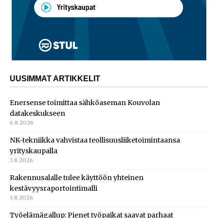
UUSIMMAT ARTIKKELIT
Enersense toimittaa sähköaseman Kouvolan
datakeskukseen
6.8.2026
NK-tekniikka vahvistaa teollisuusliiketoimintaansa
yrityskaupalla
3.8.2026
Rakennusalalle tulee käyttöön yhteinen
kestävyysraportointimalli
3.8.2026
Työelämägallup: Pienet työpaikat saavat parhaat