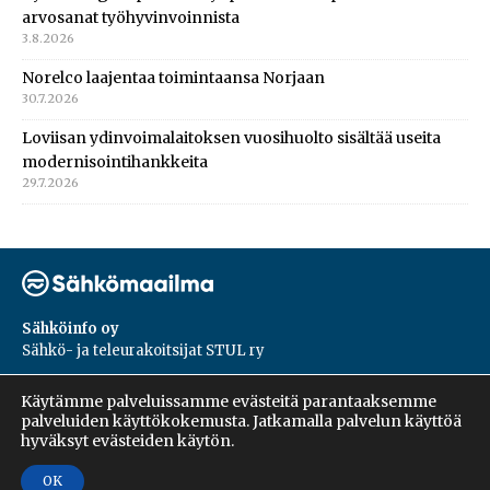
arvosanat työhyvinvoinnista
3.8.2026
Norelco laajentaa toimintaansa Norjaan
30.7.2026
Loviisan ydinvoimalaitoksen vuosihuolto sisältää useita
modernisointihankkeita
29.7.2026
Sähköinfo oy
Sähkö- ja teleurakoitsijat STUL ry
PL 55, 02601, Espoo
Käytämme palveluissamme evästeitä parantaaksemme
Harakantie 18 B
palveluiden käyttökokemusta. Jatkamalla palvelun käyttöä
09 5476 1422
hyväksyt evästeiden käytön.
OK