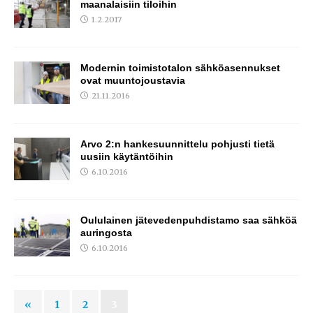
maanalaisiin tiloihin
1.2.2017
Modernin toimistotalon sähköasennukset
ovat muuntojoustavia
21.11.2016
Arvo 2:n hankesuunnittelu pohjusti tietä
uusiin käytäntöihin
6.10.2016
Oululainen jätevedenpuhdistamo saa sähköä
auringosta
6.10.2016
«
1
2
3