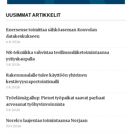
UUSIMMAT ARTIKKELIT
Enersense toimittaa sähköaseman Kouvolan
datakeskukseen
6.8.2026
NK-tekniikka vahvistaa teollisuusliiketoimintaansa
yrityskaupalla
3.8.2026
Rakennusalalle tulee käyttöön yhteinen
kestävyysraportointimalli
3.8.2026
Työelämägallup: Pienet työpaikat saavat parhaat
arvosanat työhyvinvoinnista
3.8.2026
Norelco laajentaa toimintaansa Norjaan
30.7.2026