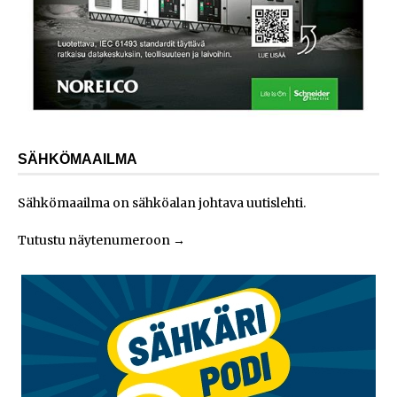
SÄHKÖMAAILMA
Sähkömaailma on sähköalan johtava uutislehti.
Tutustu näytenumeroon
→