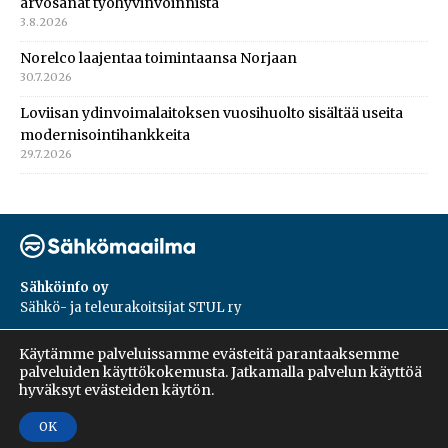
arvosanat työhyvinvoinnista
3.8.2026
Norelco laajentaa toimintaansa Norjaan
30.7.2026
Loviisan ydinvoimalaitoksen vuosihuolto sisältää useita
modernisointihankkeita
29.7.2026
Sähköinfo oy
Sähkö- ja teleurakoitsijat STUL ry
PL 55, 02601, Espoo
Käytämme palveluissamme evästeitä parantaaksemme
Harakantie 18 B
palveluiden käyttökokemusta. Jatkamalla palvelun käyttöä
09 5476 1422
hyväksyt evästeiden käytön.
OK
Copyright © 2026 | Sähköinfo