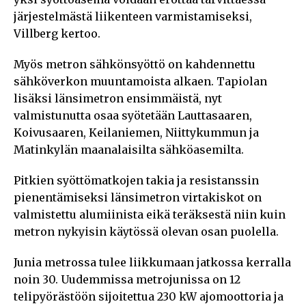
järjestelmästä liikenteen varmistamiseksi,
Villberg kertoo.
Myös metron sähkönsyöttö on kahdennettu
sähköverkon muuntamoista alkaen. Tapiolan
lisäksi länsimetron ensimmäistä, nyt
valmistunutta osaa syötetään Lauttasaaren,
Koivusaaren, Keilaniemen, Niittykummun ja
Matinkylän maanalaisilta sähköasemilta.
Pitkien syöttömatkojen takia ja resistanssin
pienentämiseksi länsimetron virtakiskot on
valmistettu alumiinista eikä teräksestä niin kuin
metron nykyisin käytössä olevan osan puolella.
Junia metrossa tulee liikkumaan jatkossa kerralla
noin 30. Uudemmissa metrojunissa on 12
telipyörästöön sijoitettua 230 kW ajomoottoria ja