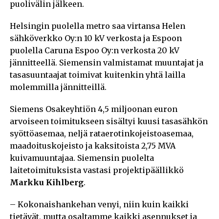
puolivälin jälkeen.
Helsingin puolella metro saa virtansa Helen
sähköverkko Oy:n 10 kV verkosta ja Espoon
puolella Caruna Espoo Oy:n verkosta 20 kV
jännitteellä. Siemensin valmistamat muuntajat ja
tasasuuntaajat toimivat kuitenkin yhtä lailla
molemmilla jännitteillä.
Siemens Osakeyhtiön 4,5 miljoonan euron
arvoiseen toimitukseen sisältyi kuusi tasasähkön
syöttöasemaa, neljä rataerotinkojeistoasemaa,
maadoituskojeisto ja kaksitoista 2,75 MVA
kuivamuuntajaa. Siemensin puolelta
laitetoimituksista vastasi projektipäällikkö
Markku Kihlberg
.
– Kokonaishankehan venyi, niin kuin kaikki
tietävät, mutta osaltamme kaikki asennukset ja