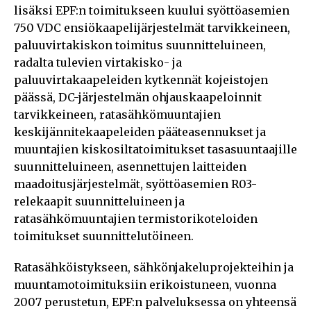
lisäksi EPF:n toimitukseen kuului syöttöasemien
750 VDC ensiökaapelijärjestelmät tarvikkeineen,
paluuvirtakiskon toimitus suunnitteluineen,
radalta tulevien virtakisko- ja
paluuvirtakaapeleiden kytkennät kojeistojen
päässä, DC-järjestelmän ohjauskaapeloinnit
tarvikkeineen, ratasähkömuuntajien
keskijännitekaapeleiden pääteasennukset ja
muuntajien kiskosiltatoimitukset tasasuuntaajille
suunnitteluineen, asennettujen laitteiden
maadoitusjärjestelmät, syöttöasemien R03-
relekaapit suunnitteluineen ja
ratasähkömuuntajien termistorikoteloiden
toimitukset suunnittelutöineen.
Ratasähköistykseen, sähkönjakeluprojekteihin ja
muuntamotoimituksiin erikoistuneen, vuonna
2007 perustetun, EPF:n palveluksessa on yhteensä