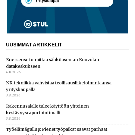
UUSIMMAT ARTIKKELIT
Enersense toimittaa sähköaseman Kouvolan
datakeskukseen
6.8.2026
NK-tekniikka vahvistaa teollisuusliiketoimintaansa
yrityskaupalla
3.8.2026
Rakennusalalle tulee käyttöön yhteinen
kestävyysraportointimalli
3.8.2026
Työelämägallup: Pienet työpaikat saavat parhaat