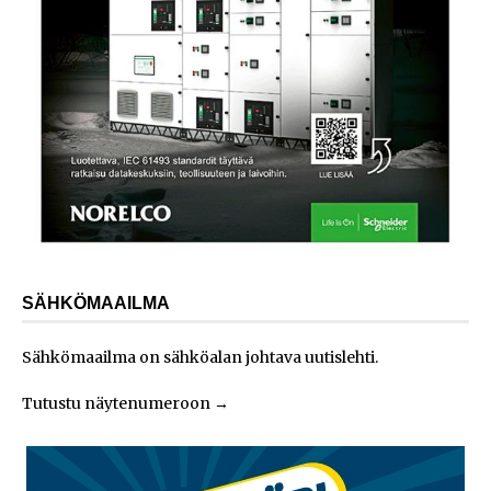
SÄHKÖMAAILMA
Sähkömaailma on sähköalan johtava uutislehti.
Tutustu näytenumeroon
→