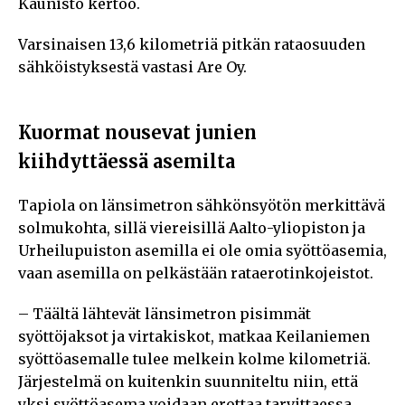
Kaunisto kertoo.
Varsinaisen 13,6 kilometriä pitkän rataosuuden
sähköistyksestä vastasi Are Oy.
Kuormat nousevat junien
kiihdyttäessä asemilta
Tapiola on länsimetron sähkönsyötön merkittävä
solmukohta, sillä viereisillä Aalto-yliopiston ja
Urheilupuiston asemilla ei ole omia syöttöasemia,
vaan asemilla on pelkästään rataerotinkojeistot.
– Täältä lähtevät länsimetron pisimmät
syöttöjaksot ja virtakiskot, matkaa Keilaniemen
syöttöasemalle tulee melkein kolme kilometriä.
Järjestelmä on kuitenkin suunniteltu niin, että
yksi syöttöasema voidaan erottaa tarvittaessa