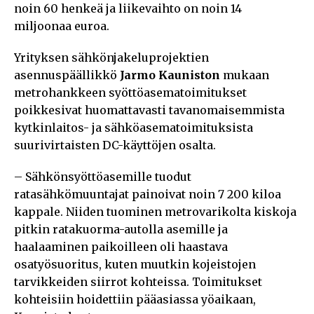
noin 60 henkeä ja liikevaihto on noin 14
miljoonaa euroa.
Yrityksen sähkönjakeluprojektien
asennuspäällikkö
Jarmo Kauniston
mukaan
metrohankkeen syöttöasematoimitukset
poikkesivat huomattavasti tavanomaisemmista
kytkinlaitos- ja sähköasematoimituksista
suurivirtaisten DC-käyttöjen osalta.
– Sähkönsyöttöasemille tuodut
ratasähkömuuntajat painoivat noin 7 200 kiloa
kappale. Niiden tuominen metrovarikolta kiskoja
pitkin ratakuorma-autolla asemille ja
haalaaminen paikoilleen oli haastava
osatyösuoritus, kuten muutkin kojeistojen
tarvikkeiden siirrot kohteissa. Toimitukset
kohteisiin hoidettiin pääasiassa yöaikaan,