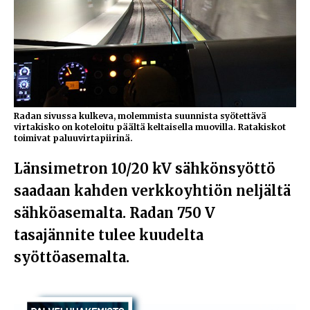
Radan sivussa kulkeva, molemmista suunnista syötettävä
virtakisko on koteloitu päältä keltaisella muovilla. Ratakiskot
toimivat paluuvirtapiirinä.
Länsimetron 10/20 kV sähkönsyöttö
saadaan kahden verkkoyhtiön neljältä
sähköasemalta. Radan 750 V
tasajännite tulee kuudelta
syöttöasemalta.