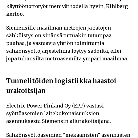
käyttöönottotyöt menivät todella hyvin, Kihlberg
kertoo.
Siemensille maailman metrojen ja ratojen
sähköistys on sinänsä tuttuakin tutumpaa
puuhaa, ja vastaavia yhtiön toimittamia
sähkönsyöttöjärjestelmiä löytyy sadoilta, ellei
jopa tuhansilta metroasemilta ympäri maailmaa.
Tunnelitöiden logistiikka haastoi
urakoitsijan
Electric Power Finland Oy (EPF) vastasi
syöttöasemien laitekokonaisuuksien
asennuksesta Siemensin aliurakoitsijana.
Sähkönsyöttöasemien ”mekaanisten” asennusten