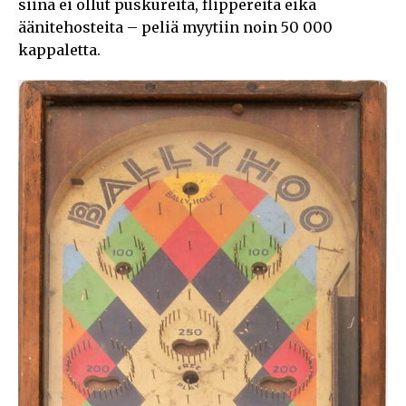
siinä ei ollut puskureita, flippereitä eikä
äänitehosteita – peliä myytiin noin 50 000
kappaletta.