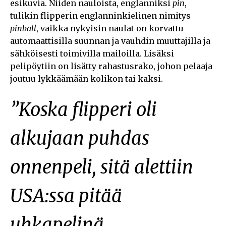
esikuvia. Niiden nauloista, englanniksi
pin
,
tulikin flipperin englanninkielinen nimitys
pinball
, vaikka nykyisin naulat on korvattu
automaattisilla suunnan ja vauhdin muuttajilla ja
sähköisesti toimivilla mailoilla. Lisäksi
pelipöytiin on lisätty rahastusrako, johon pelaaja
joutuu lykkäämään kolikon tai kaksi.
”Koska flipperi oli
alkujaan puhdas
onnenpeli, sitä alettiin
USA:ssa pitää
uhkapelinä
.