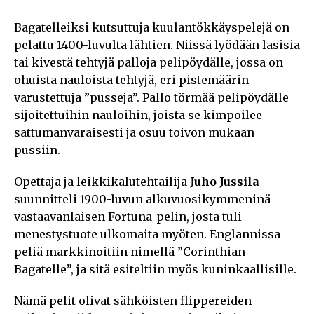
Bagatelleiksi kutsuttuja kuulantökkäyspelejä on
pelattu 1400-luvulta lähtien. Niissä lyödään lasisia
tai kivestä tehtyjä palloja pelipöydälle, jossa on
ohuista nauloista tehtyjä, eri pistemäärin
varustettuja ”pusseja”. Pallo törmää pelipöydälle
sijoitettuihin nauloihin, joista se kimpoilee
sattumanvaraisesti ja osuu toivon mukaan
pussiin.
Opettaja ja leikkikalutehtailija
Juho Jussila
suunnitteli 1900-luvun alkuvuosikymmeninä
vastaavanlaisen Fortuna-pelin, josta tuli
menestystuote ulkomaita myöten. Englannissa
peliä markkinoitiin nimellä ”Corinthian
Bagatelle”, ja sitä esiteltiin myös kuninkaallisille.
Nämä pelit olivat sähköisten flippereiden