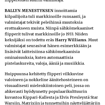
BALLYN MENESTYKSEN
innoittamia
kilpailijoita tuli markkinoille runsaasti, ja
valmistajat tekivät peleihinsä muutoksia
erottuakseen muista. Niinpä sähkömekaaniset
flipperit tulivat markkinoille jo 1933. Niiden
keksijäksi on todettu eräs
Harry Williams
. Muut
valmistajat seurasivat hänen esimerkkiään ja
lisäsivät laitteisiinsa sähkömekaanisia
ominaisuuksia, kuten automaattisia
pistelaskureita, valoja, ääniä ja musiikkia.
Huippuunsa kehitetty flipperi vilkkuvine
valoineen ja nokkeline äänitehosteineen on
visuaalisesti mielenkiintoinen peli, jossa on
ahkerasti hyödynnetty populaarikulttuurin
kuvastoa Kippari-Kallesta ja Elvis Presleystä Star
Warsiin, Matrixiin ja tunnettuihin näyttelijättäriin