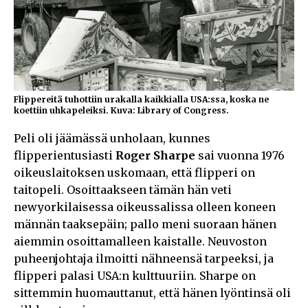
Flippereitä tuhottiin urakalla kaikkialla USA:ssa, koska ne
koettiin uhkapeleiksi. Kuva: Library of Congress.
Peli oli jäämässä unholaan, kunnes
flipperientusiasti
Roger Sharpe
sai vuonna 1976
oikeuslaitoksen uskomaan, että flipperi on
taitopeli. Osoittaakseen tämän hän veti
newyorkilaisessa oikeussalissa olleen koneen
männän taaksepäin; pallo meni suoraan hänen
aiemmin osoittamalleen kaistalle. Neuvoston
puheenjohtaja ilmoitti nähneensä tarpeeksi, ja
flipperi palasi USA:n kulttuuriin. Sharpe on
sittemmin huomauttanut, että hänen lyöntinsä oli