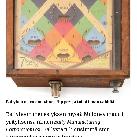
Ballyhoo oli ensimmäinen flipperi ja toimi ilman sähköä.
Ballyhoon menestyksen myötä Moloney muutti
yrityksensä nimen
Bally Manufacturing
Corporationiksi
. Ballysta tuli ensimmäisten
flippereiden suurin valmistaja.