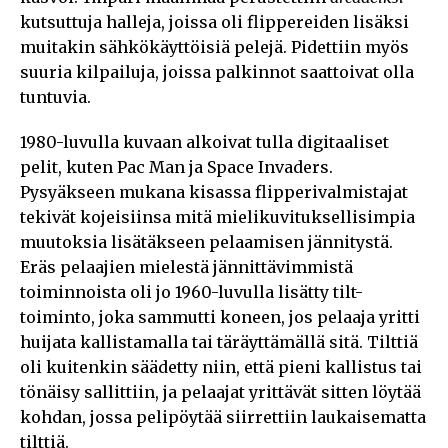
kutsuttuja halleja, joissa oli flippereiden lisäksi
muitakin sähkökäyttöisiä pelejä. Pidettiin myös
suuria kilpailuja, joissa palkinnot saattoivat olla
tuntuvia.
1980-luvulla kuvaan alkoivat tulla digitaaliset
pelit, kuten Pac Man ja Space Invaders.
Pysyäkseen mukana kisassa flipperivalmistajat
tekivät kojeisiinsa mitä mielikuvituksellisimpia
muutoksia lisätäkseen pelaamisen jännitystä.
Eräs pelaajien mielestä jännittävimmistä
toiminnoista oli jo 1960-luvulla lisätty tilt-
toiminto, joka sammutti koneen, jos pelaaja yritti
huijata kallistamalla tai täräyttämällä sitä. Tilttiä
oli kuitenkin säädetty niin, että pieni kallistus tai
tönäisy sallittiin, ja pelaajat yrittävät sitten löytää
kohdan, jossa pelipöytää siirrettiin laukaisematta
tilttiä.