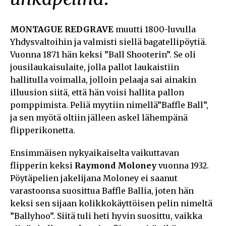
MONTAGUE REDGRAVE
muutti 1800-luvulla
Yhdysvaltoihin ja valmisti siellä bagatellipöytiä.
Vuonna 1871 hän keksi ”Ball Shooterin”. Se oli
jousilaukaisulaite, jolla pallot laukaistiin
hallitulla voimalla, jolloin pelaaja sai ainakin
illuusion siitä, että hän voisi hallita pallon
pomppimista. Peliä myytiin nimellä”Baffle Ball”,
ja sen myötä oltiin jälleen askel lähempänä
flipperikonetta.
Ensimmäisen nykyaikaiselta vaikuttavan
flipperin keksi
Raymond Moloney
vuonna 1932.
Pöytäpelien jakelijana Moloney ei saanut
varastoonsa suosittua Baffle Ballia, joten hän
keksi sen sijaan kolikkokäyttöisen pelin nimeltä
”Ballyhoo”. Siitä tuli heti hyvin suosittu, vaikka