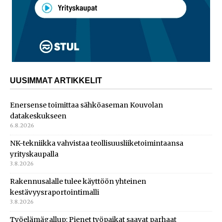
UUSIMMAT ARTIKKELIT
Enersense toimittaa sähköaseman Kouvolan
datakeskukseen
6.8.2026
NK-tekniikka vahvistaa teollisuusliiketoimintaansa
yrityskaupalla
3.8.2026
Rakennusalalle tulee käyttöön yhteinen
kestävyysraportointimalli
3.8.2026
Työelämägallup: Pienet työpaikat saavat parhaat