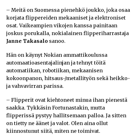
– Meitä on Suomessa pienehkö joukko, joka osaa
korjata flippereiden mekaaniset ja elektroniset
osat. Vaikeampien vikojen kanssa painitaan
joskus porukalla, nokialainen flipperiharrastaja
Janne Takasalo
sanoo.
Hän on käynyt Nokian ammattikoulussa
automaatioasentajalinjan ja tehnyt töitä
automatiikan, robotiikan, mekaanisen
kokoonpanon, hitsaus-/metallityön sekä heikko-
ja vahvavirran parissa.
– Flipperit ovat kiehtoneet minua ihan pienestä
saakka. Tykkäsin Fortunastakin, mutta
flipperissä pystyy hallitsemaan palloa. Ja sitten
on tietty ne äänet ja valot. Olen aina ollut
kiinnostunut siitä, miten ne toimivat.