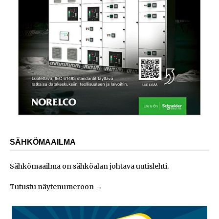
SÄHKÖMAAILMA
Sähkömaailma on sähköalan johtava uutislehti.
Tutustu näytenumeroon
→