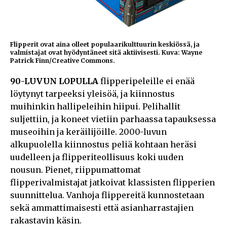
Flipperit ovat aina olleet populaarikulttuurin keskiössä, ja
valmistajat ovat hyödyntäneet sitä aktiivisesti. Kuva: Wayne
Patrick Finn/Creative Commons.
90-LUVUN LOPULLA
flipperipeleille ei enää
löytynyt tarpeeksi yleisöä, ja kiinnostus
muihinkin hallipeleihin hiipui. Pelihallit
suljettiin, ja koneet vietiin parhaassa tapauksessa
museoihin ja keräilijöille. 2000-luvun
alkupuolella kiinnostus peliä kohtaan heräsi
uudelleen ja flipperiteollisuus koki uuden
nousun. Pienet, riippumattomat
flipperivalmistajat jatkoivat klassisten flipperien
suunnittelua. Vanhoja flippereitä kunnostetaan
sekä ammattimaisesti että asianharrastajien
rakastavin käsin.