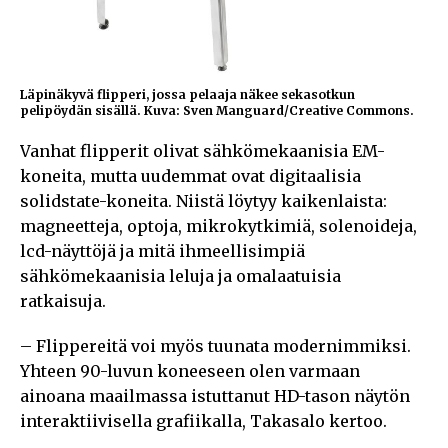
Läpinäkyvä flipperi, jossa pelaaja näkee sekasotkun
pelipöydän sisällä. Kuva: Sven Manguard/Creative Commons.
Vanhat flipperit olivat sähkömekaanisia EM-
koneita, mutta uudemmat ovat digitaalisia
solidstate-koneita. Niistä löytyy kaikenlaista:
magneetteja, optoja, mikrokytkimiä, solenoideja,
lcd-näyttöjä ja mitä ihmeellisimpiä
sähkömekaanisia leluja ja omalaatuisia
ratkaisuja.
– Flippereitä voi myös tuunata modernimmiksi.
Yhteen 90-luvun koneeseen olen varmaan
ainoana maailmassa istuttanut HD-tason näytön
interaktiivisella grafiikalla, Takasalo kertoo.