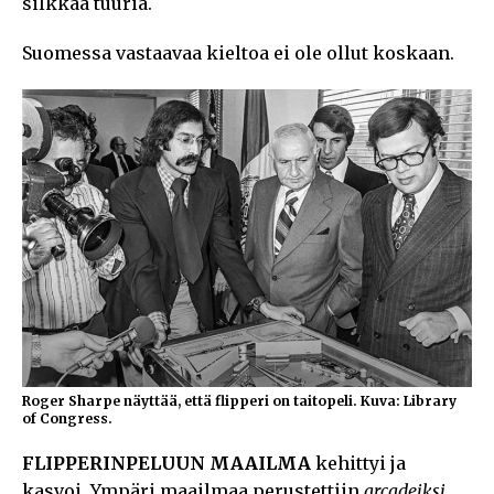
silkkaa tuuria.
Suomessa vastaavaa kieltoa ei ole ollut koskaan.
Roger Sharpe näyttää, että flipperi on taitopeli. Kuva: Library
of Congress.
FLIPPERINPELUUN MAAILMA
kehittyi ja
kasvoi. Ympäri maailmaa perustettiin
arcadeiksi