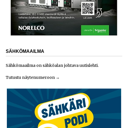
SÄHKÖMAAILMA
Sähkömaailma on sähköalan johtava uutislehti.
Tutustu näytenumeroon
→