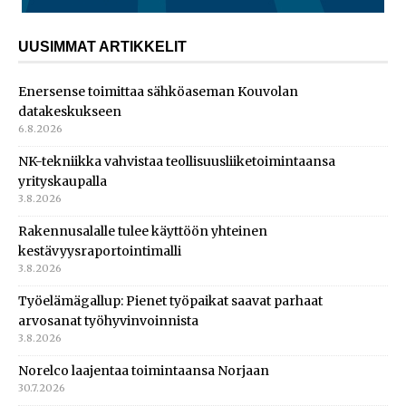
UUSIMMAT ARTIKKELIT
Enersense toimittaa sähköaseman Kouvolan
datakeskukseen
6.8.2026
NK-tekniikka vahvistaa teollisuusliiketoimintaansa
yrityskaupalla
3.8.2026
Rakennusalalle tulee käyttöön yhteinen
kestävyysraportointimalli
3.8.2026
Työelämägallup: Pienet työpaikat saavat parhaat
arvosanat työhyvinvoinnista
3.8.2026
Norelco laajentaa toimintaansa Norjaan
30.7.2026