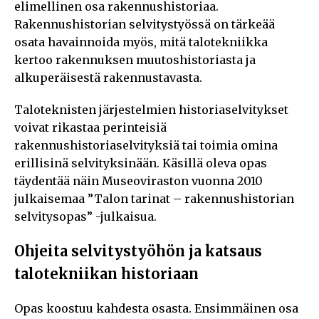
elimellinen osa rakennushistoriaa.
Rakennushistorian selvitystyössä on tärkeää
osata havainnoida myös, mitä talotekniikka
kertoo rakennuksen muutoshistoriasta ja
alkuperäisestä rakennustavasta.
Taloteknisten järjestelmien historiaselvitykset
voivat rikastaa perinteisiä
rakennushistoriaselvityksiä tai toimia omina
erillisinä selvityksinään. Käsillä oleva opas
täydentää näin Museoviraston vuonna 2010
julkaisemaa ”Talon tarinat – rakennushistorian
selvitysopas” -julkaisua.
Ohjeita selvitystyöhön ja katsaus
talotekniikan historiaan
Opas koostuu kahdesta osasta. Ensimmäinen osa