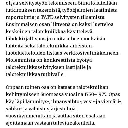
ohjaa selvitystyön tekemiseen. Siinä käsitellään
tutkimuksen tekemistä, työohjelmien laatimista,
raportointia ja TATE-selvitysten tilaamista.
Ensimmäisen osan liitteenä on kaksi luetteloa:
keskeinen talotekniikkaa käsittelevä
lähdekirjallisuus ja muita aiheen mukaisia
lähteitä sekä talotekniikka-aiheisten
tuoteluetteloiden listaus verkkosivulinkkeineen.
Molemmista on konkreettista hyötyä
talotekniikkaselvityksen laatijalle ja
talotekniikkaa tutkivalle.
Oppaan toinen osa on katsaus talotekniikan
kehittymiseen Suomessa vuosina 1750–1975. Opas
käy läpi lämmitys-, ilmanvaihto-, vesi- ja viemäri-,
sähkö- ja valaistusjärjestelmät
vuosikymmenittäin ja auttaa siten osaltaan
ajoittamaan vastaan tulevia rakenteita.