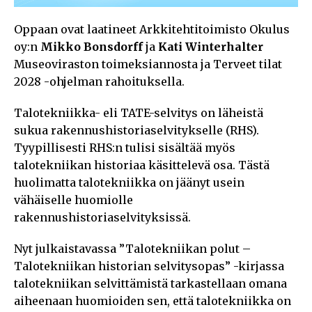
Oppaan ovat laatineet Arkkitehtitoimisto Okulus
oy:n
Mikko Bonsdorff
ja
Kati Winterhalter
Museoviraston toimeksiannosta ja Terveet tilat
2028 -ohjelman rahoituksella.
Talotekniikka- eli TATE-selvitys on läheistä
sukua rakennushistoriaselvitykselle (RHS).
Tyypillisesti RHS:n tulisi sisältää myös
talotekniikan historiaa käsittelevä osa. Tästä
huolimatta talotekniikka on jäänyt usein
vähäiselle huomiolle
rakennushistoriaselvityksissä.
Nyt julkaistavassa ”Talotekniikan polut –
Talotekniikan historian selvitysopas” -kirjassa
talotekniikan selvittämistä tarkastellaan omana
aiheenaan huomioiden sen, että talotekniikka on