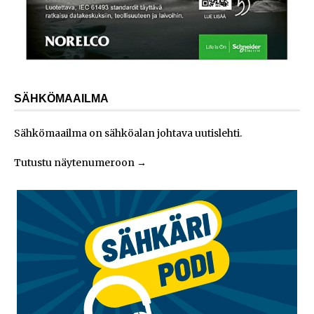
SÄHKÖMAAILMA
Sähkömaailma on sähköalan johtava uutislehti.
Tutustu näytenumeroon
→