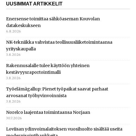
UUSIMMAT ARTIKKELIT
Enersense toimittaa sähköaseman Kouvolan
datakeskukseen
6.8.2026
NK-tekniikka vahvistaa teollisuusliiketoimintaansa
yrityskaupalla
3.8.2026
Rakennusalalle tulee käyttöön yhteinen
kestävyysraportointimalli
3.8.2026
Työelämägallup: Pienet työpaikat saavat parhaat
arvosanat työhyvinvoinnista
3.8.2026
Norelco laajentaa toimintaansa Norjaan
30.7.2026
Loviisan ydinvoimalaitoksen vuosihuolto sisältää useita
modernisointihankkeita