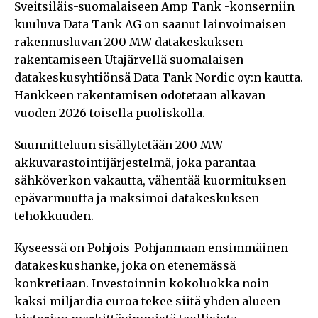
Sveitsiläis-suomalaiseen Amp Tank -konserniin
kuuluva Data Tank AG on saanut lainvoimaisen
rakennusluvan 200 MW datakeskuksen
rakentamiseen Utajärvellä suomalaisen
datakeskusyhtiönsä Data Tank Nordic oy:n kautta.
Hankkeen rakentamisen odotetaan alkavan
vuoden 2026 toisella puoliskolla.
Suunnitteluun sisällytetään 200 MW
akkuvarastointijärjestelmä, joka parantaa
sähköverkon vakautta, vähentää kuormituksen
epävarmuutta ja maksimoi datakeskuksen
tehokkuuden.
Kyseessä on Pohjois-Pohjanmaan ensimmäinen
datakeskushanke, joka on etenemässä
konkretiaan. Investoinnin kokoluokka noin
kaksi miljardia euroa tekee siitä yhden alueen