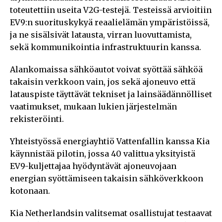
toteutettiin useita V2G-testejä. Testeissä arvioitiin
EV9:n suorituskykyä reaalielämän ympäristöissä,
ja ne sisälsivät latausta, virran luovuttamista,
sekä kommunikointia infrastruktuurin kanssa.
Alankomaissa sähköautot voivat syöttää sähköä
takaisin verkkoon vain, jos sekä ajoneuvo että
latauspiste täyttävät tekniset ja lainsäädännölliset
vaatimukset, mukaan lukien järjestelmän
rekisteröinti.
Yhteistyössä energiayhtiö Vattenfallin kanssa Kia
käynnistää pilotin, jossa 40 valittua yksityistä
EV9-kuljettajaa hyödyntävät ajoneuvojaan
energian syöttämiseen takaisin sähköverkkoon
kotonaan.
Kia Netherlandsin valitsemat osallistujat testaavat