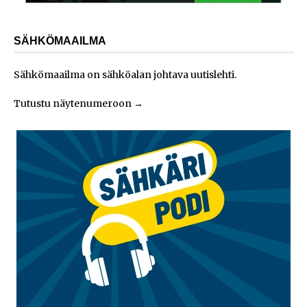
SÄHKÖMAAILMA
Sähkömaailma on sähköalan johtava uutislehti.
Tutustu näytenumeroon
→