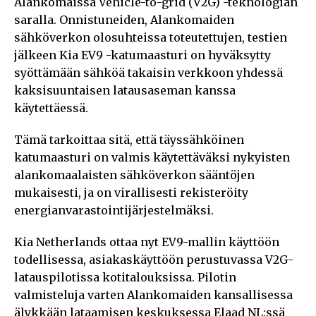
Alankomaissa Vehicle-to-grid (V2G) -teknologian
saralla. Onnistuneiden, Alankomaiden
sähköverkon olosuhteissa toteutettujen, testien
jälkeen Kia EV9 -katumaasturi on hyväksytty
syöttämään sähköä takaisin verkkoon yhdessä
kaksisuuntaisen latausaseman kanssa
käytettäessä.
Tämä tarkoittaa sitä, että täyssähköinen
katumaasturi on valmis käytettäväksi nykyisten
alankomaalaisten sähköverkon sääntöjen
mukaisesti, ja on virallisesti rekisteröity
energianvarastointijärjestelmäksi.
Kia Netherlands ottaa nyt EV9-mallin käyttöön
todellisessa, asiakaskäyttöön perustuvassa V2G-
latauspilotissa kotitalouksissa. Pilotin
valmisteluja varten Alankomaiden kansallisessa
älykkään lataamisen keskuksessa Elaad NL:ssä