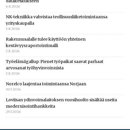
datakeskukseen
6.8.2026
NK-tekniikka vahvistaa teollisuusliiketoimintaansa
yrityskaupalla
3.8.2026
Rakennusalalle tulee käyttöön yhteinen
kestävyysraportointimalli
3.8.2026
Työelämägallup: Pienet työpaikat saavat parhaat
arvosanat työhyvinvoinnista
3.8.2026
Norelco laajentaa toimintaansa Norjaan
30.7.2026
Loviisan ydinvoimalaitoksen vuosihuolto sisältää useita
modernisointihankkeita
29.7.2026