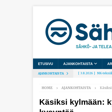
ETUSIVU
AJANKOHTAISTA
AR
[ 3.8.2026 ]
NK-teknii
AJANKOHTAISTA
AJANKOHTAISTA
HOME
AJANKOHTAISTA
Käsiksi
[ 3.8.2026 ]
Rakennusa
AJANKOHTAISTA
Käsiksi kylmään: k
[ 3.8.2026 ]
Työelämäg