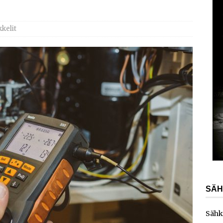
AJANKOHTAISTA
laajentaa toimintaansa Norjaan
AJANKOHTAISTA
kkelit
ydinvoimalaitoksen vuosihuolto sisältää useita
ita
AJANKOHTAISTA
e toimittaa sähköaseman Kouvolan datakeskukseen
SÄH
Sähk