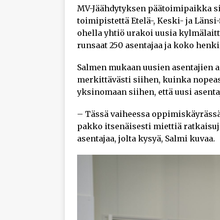
MV-Jäähdytyksen päätoimipaikka sija
toimipistettä Etelä-, Keski- ja Län
ohella yhtiö urakoi uusia kylmälait
runsaat 250 asentajaa ja koko henki
Salmen mukaan uusien asentajien a
merkittävästi siihen, kuinka nopeast
yksinomaan siihen, että uusi asenta
– Tässä vaiheessa oppimiskäyrässä
pakko itsenäisesti miettiä ratkaisu
asentajaa, jolta kysyä, Salmi kuvaa.