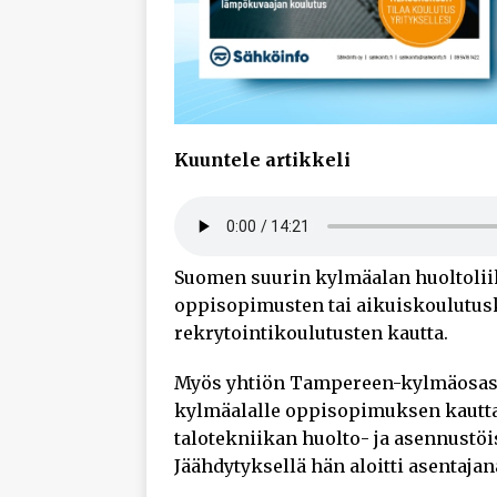
Kuuntele artikkeli
Suomen suurin kylmäalan huoltoliik
oppisopimusten tai aikuiskoulutus
rekrytointikoulutusten kautta.
Myös yhtiön Tampereen-kylmäosas
kylmäalalle oppisopimuksen kautta 
talotekniikan huolto- ja asennustö
Jäähdytyksellä hän aloitti asentajana