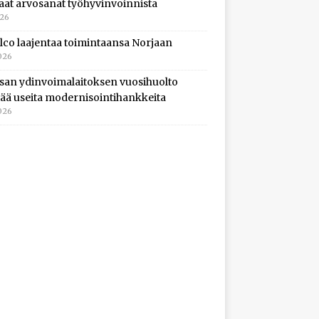
aat arvosanat työhyvinvoinnista
026
lco laajentaa toimintaansa Norjaan
026
isan ydinvoimalaitoksen vuosihuolto
ltää useita modernisointihankkeita
026