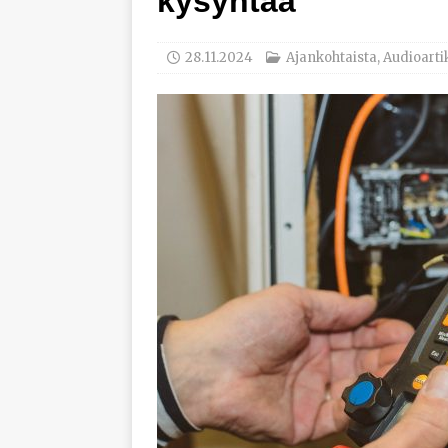
kysyntää
työhyvinvoinnista
[ 30.7.2026 ]
Norelco 
28.11.2024
Ajankohtaista
,
Audioarti
[ 29.7.2026 ]
Loviisan 
modernisointihankke
[ 6.8.2026 ]
Enersens
AJANKOHTAISTA