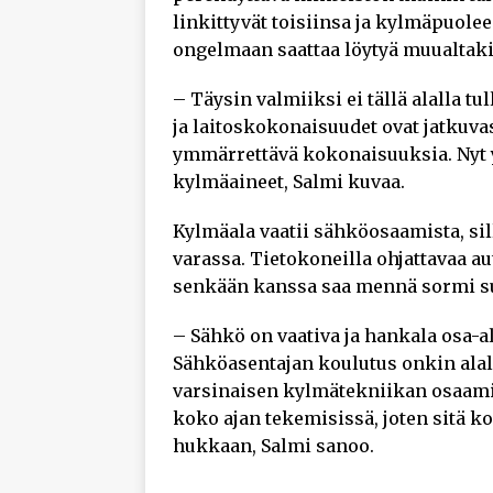
linkittyvät toisiinsa ja kylmäpuole
ongelmaan saattaa löytyä muualtaki
– Täysin valmiiksi ei tällä alalla tul
ja laitoskokonaisuudet ovat jatkuvas
ymmärrettävä kokonaisuuksia. Nyt y
kylmäaineet, Salmi kuvaa.
Kylmäala vaatii sähköosaamista, sil
varassa. Tietokoneilla ohjattavaa 
senkään kanssa saa mennä sormi s
– Sähkö on vaativa ja hankala osa-a
Sähköasentajan koulutus onkin alall
varsinaisen kylmätekniikan osaam
koko ajan tekemisissä, joten sitä 
hukkaan, Salmi sanoo.