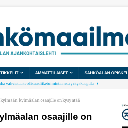
TIKKELIT
AMMATTILAISET
SÄHKÖALAN OPISKE
kka vahvistaa teollisuusliiketoimintaansa yrityskaupalla
 kylmään: kylmäalan osaajille on kysyntää
lalle tulee käyttöön yhteinen kestävyysraportointimalli
ylmäalan osaajille on
allup: Pienet työpaikat saavat parhaat arvosanat