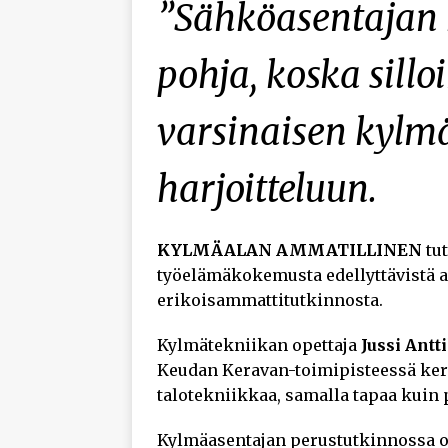
”Sähköasentajan 
pohja, koska silloi
varsinaisen kylm
harjoitteluun.
KYLMÄALAN AMMATILLINEN
tu
työelämäkokemusta edellyttävistä 
erikoisammattitutkinnosta.
Kylmätekniikan opettaja
Jussi Antt
Keudan Keravan-toimipisteessä ker
talotekniikkaa, samalla tapaa kuin 
Kylmäasentajan perustutkinnossa o