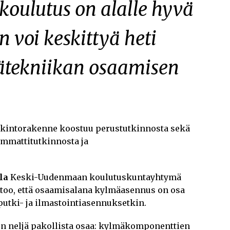
koulutus on alalle hyvä
n voi keskittyä heti
ätekniikan osaamisen
tkintorakenne koostuu perustutkinnosta sekä
ammattitutkinnosta ja
ila
Keski-Uudenmaan koulutuskuntayhtymä
too, että osaamisalana kylmäasennus on osa
putki- ja ilmastointiasennuksetkin.
n neljä pakollista osaa: kylmäkomponenttien