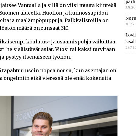
parh
itsee Vantaalla ja sillä on viisi muuta kiinteää
3.8.2
si-Suomen alueella. Huollon ja kunnossapidon
Nore
teita ja maalämpöpuppuja. Palkkalistoilla on
30.7.2
löstön määrä on runsaat 310.
Lovi
ikaisempi koulutus- ja osaamispohja vaikuttaa
sisä
29.7.2
i he sisäistävät asiat. Vuosi tai kaksi tarvitaan
ja pystyy itsenäiseen työhön.
 tapahtuu usein nopea nousu, kun asentajan on
ja ongelmiin eikä vieressä ole enää kokenutta