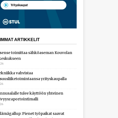
IMMAT ARTIKKELIT
sense toimittaa sähköaseman Kouvolan
keskukseen
026
ekniikka vahvistaa
isuusliiketoimintaansa yrityskaupalla
026
nnusalalle tulee käyttöön yhteinen
ävyysraportointimalli
026
lämägallup: Pienet työpaikat saavat