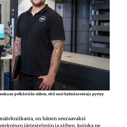
ukaan pelkästään siihen, että uusi kylmäasentaja pystyy
mätekniikasta, on hänen seuraavaksi
oteknisen järjestelmiin ja siihen, kuinka ne