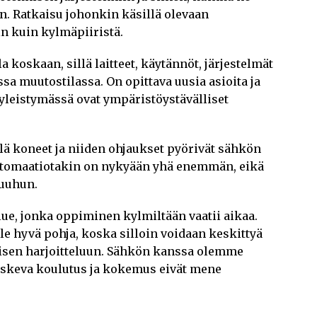
en. Ratkaisu johonkin käsillä olevaan
n kuin kylmäpiiristä.
la koskaan, sillä laitteet, käytännöt, järjestelmät
sa muutostilassa. On opittava uusia asioita ja
leistymässä ovat ympäristöystävälliset
lä koneet ja niiden ohjaukset pyörivät sähkön
automaatiotakin on nykyään yhä enemmän, eikä
uuhun.
lue, jonka oppiminen kylmiltään vaatii aikaa.
e hyvä pohja, koska silloin voidaan keskittyä
isen harjoitteluun. Sähkön kanssa olemme
koskeva koulutus ja kokemus eivät mene