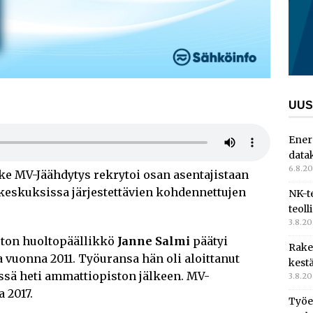
UUS
Ener
data
6.8.2
e MV-Jäähdytys rekrytoi osan asentajistaan
keskuksissa järjestettävien kohdennettujen
NK-t
teoll
3.8.2
ton huoltopäällikkö
Janne Salmi
päätyi
Rake
vuonna 2011. Työuransa hän oli aloittanut
kest
issä heti ammattiopiston jälkeen. MV-
3.8.2
 2017.
Työe