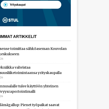
IMMAT ARTIKKELIT
sense toimittaa sähköaseman Kouvolan
keskukseen
026
ekniikka vahvistaa
isuusliiketoimintaansa yrityskaupalla
026
nnusalalle tulee käyttöön yhteinen
ävyysraportointimalli
026
lämägallup: Pienet työpaikat saavat