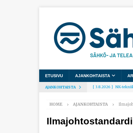
ETUSIVU
AJANKOHTAISTA
AR
[ 3.8.2026 ]
NK-teknii
AJANKOHTAISTA
AJANKOHTAISTA
HOME
AJANKOHTAISTA
Ilmajoh
[ 3.8.2026 ]
Rakennusa
AJANKOHTAISTA
Ilmajohtostandardi 
[ 3.8.2026 ]
Työelämäg