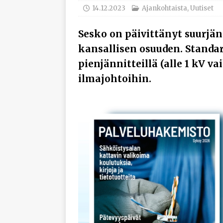
työhyvinvoinnista
14.12.2023
Ajankohtaista
,
Uutiset
[ 30.7.2026 ]
Norelco 
Sesko on päivittänyt suurjä
[ 29.7.2026 ]
Loviisan 
kansallisen osuuden. Standa
modernisointihankke
pienjännitteillä (alle 1 kV va
[ 6.8.2026 ]
Enersens
ilmajohtoihin.
AJANKOHTAISTA