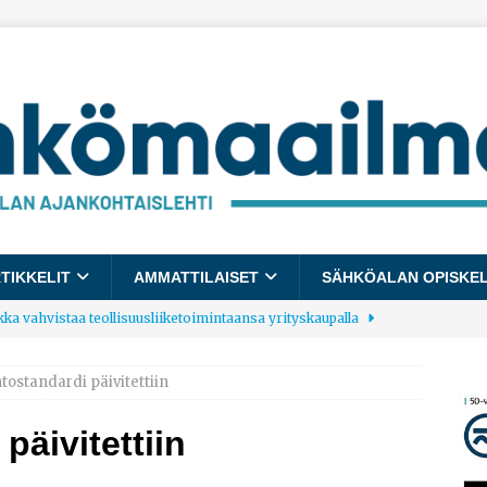
TIKKELIT
AMMATTILAISET
SÄHKÖALAN OPISKE
kka vahvistaa teollisuusliiketoimintaansa yrityskaupalla
tostandardi päivitettiin
lalle tulee käyttöön yhteinen kestävyysraportointimalli
päivitettiin
allup: Pienet työpaikat saavat parhaat arvosanat