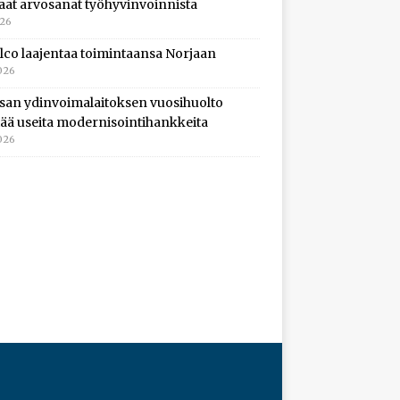
aat arvosanat työhyvinvoinnista
026
lco laajentaa toimintaansa Norjaan
026
isan ydinvoimalaitoksen vuosihuolto
ltää useita modernisointihankkeita
026