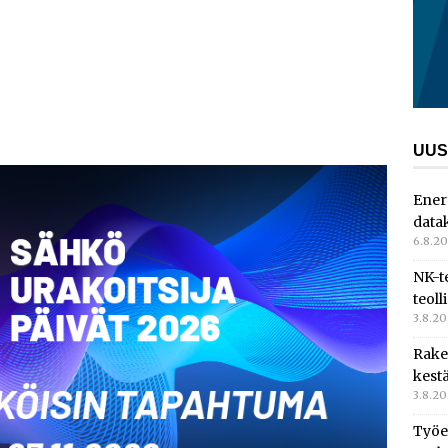
UUS
Ener
data
6.8.2
NK-t
teoll
3.8.2
Rake
kest
3.8.2
Työe