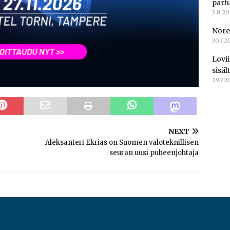
parh
3.8.2
Nore
30.7.2
Lovi
sisä
29.7.2
NEXT
Aleksanteri Ekrias on Suomen valoteknillisen
seuran uusi puheenjohtaja