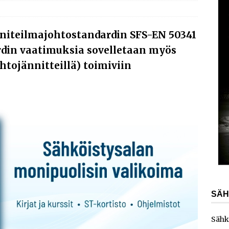
AJANKOHTAISTA
laajentaa toimintaansa Norjaan
AJANKOHTAISTA
nniteilmajohtostandardin SFS-EN 50341
ydinvoimalaitoksen vuosihuolto sisältää useita
rdin vaatimuksia sovelletaan myös
ita
AJANKOHTAISTA
ihtojännitteillä) toimiviin
e toimittaa sähköaseman Kouvolan datakeskukseen
SÄH
Sähk