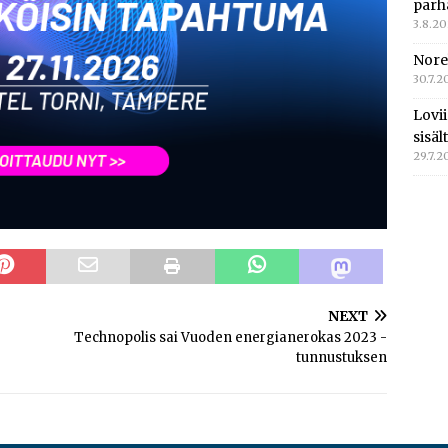
parh
3.8.2
Nore
30.7.2
Lovi
sisä
29.7.2
NEXT
Technopolis sai Vuoden energianerokas 2023 -
tunnustuksen