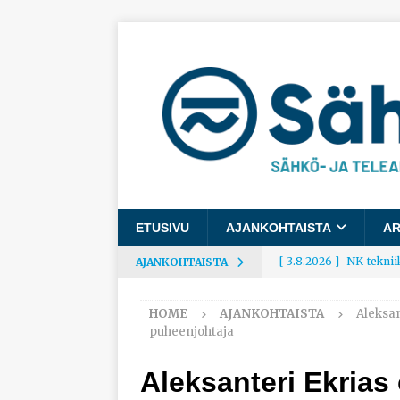
ETUSIVU
AJANKOHTAISTA
AR
[ 3.8.2026 ]
NK-teknii
AJANKOHTAISTA
AJANKOHTAISTA
HOME
AJANKOHTAISTA
Aleksan
[ 3.8.2026 ]
Rakennusa
puheenjohtaja
AJANKOHTAISTA
Aleksanteri Ekria
[ 3.8.2026 ]
Työelämäg