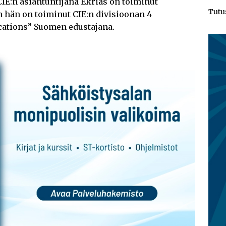
IE:n asiantuntijana Ekrias on toiminut
Tutu
n hän on toiminut CIE:n divisioonan 4
cations” Suomen edustajana.