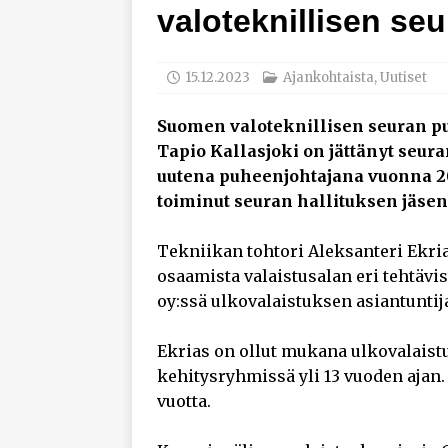
valoteknillisen se
työhyvinvoinnista
[ 30.7.2026 ]
Norelco 
15.12.2023
Ajankohtaista
,
Uutiset
[ 29.7.2026 ]
Loviisan 
modernisointihankke
Suomen valoteknillisen seuran pu
Tapio Kallasjoki on jättänyt seur
[ 6.8.2026 ]
Enersens
uutena puheenjohtajana vuonna 20
AJANKOHTAISTA
toiminut seuran hallituksen jäse
Tekniikan tohtori Aleksanteri Ekri
osaamista valaistusalan eri tehtävis
oy:ssä ulkovalaistuksen asiantuntij
Ekrias on ollut mukana ulkovalaistu
kehitysryhmissä yli 13 vuoden ajan. 
vuotta.