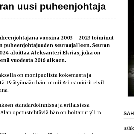
uran uusi puheenjohtaja
AJANKOHTAISTA
laajentaa toimintaansa Norjaan
AJANKOHTAISTA
ydinvoimalaitoksen vuosihuolto sisältää useita
ita
AJANKOHTAISTA
heenjohtajana vuosina 2003 – 2023 toiminut
an puheenjohtajuuden seuraajalleen. Seuran
e toimittaa sähköaseman Kouvolan datakeskukseen
24 aloittaa Aleksanteri Ekrias, joka on
nenä vuodesta 2016 alkaen.
aksella on monipuolista kokemusta ja
tä. Päätyönään hän toimii A-insinöörit civil
ana.
ksen standardoinnissa ja erilaisissa
Alan opetustehtäviä hän on hoitanut yli 15
SÄH
Sähk