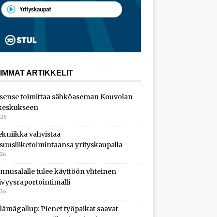
IMMAT ARTIKKELIT
sense toimittaa sähköaseman Kouvolan
keskukseen
026
ekniikka vahvistaa
isuusliiketoimintaansa yrityskaupalla
026
nnusalalle tulee käyttöön yhteinen
ävyysraportointimalli
026
lämägallup: Pienet työpaikat saavat