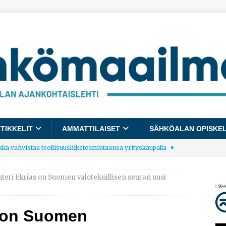
TIKKELIT
AMMATTILAISET
SÄHKÖALAN OPISKE
kka vahvistaa teollisuusliiketoimintaansa yrityskaupalla
teri Ekrias on Suomen valoteknillisen seuran uusi
lalle tulee käyttöön yhteinen kestävyysraportointimalli
s on Suomen
allup: Pienet työpaikat saavat parhaat arvosanat