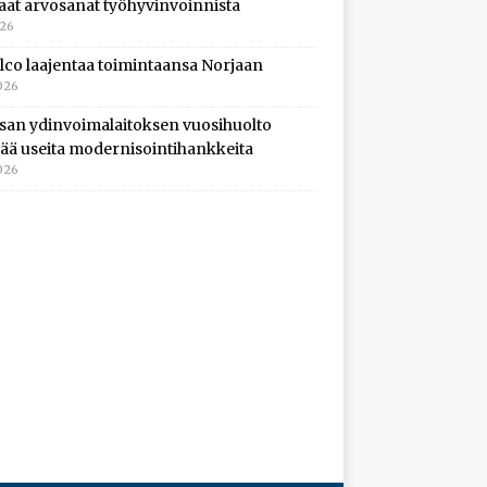
aat arvosanat työhyvinvoinnista
026
lco laajentaa toimintaansa Norjaan
026
isan ydinvoimalaitoksen vuosihuolto
ltää useita modernisointihankkeita
026