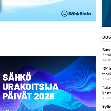
UUS
Ener
data
6.8.2
NK-t
teoll
3.8.2
Rake
kest
3.8.2
Työe