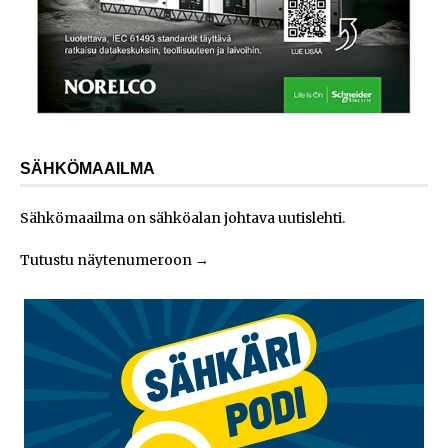
SÄHKÖMAAILMA
Sähkömaailma on sähköalan johtava uutislehti.
Tutustu näytenumeroon
→