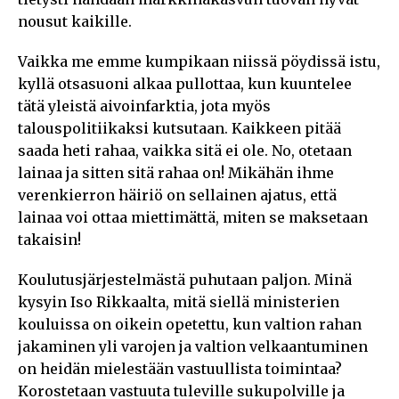
nousut kaikille.
Vaikka me emme kumpikaan niissä pöydissä istu,
kyllä otsasuoni alkaa pullottaa, kun kuuntelee
tätä yleistä aivoinfarktia, jota myös
talouspolitiikaksi kutsutaan. Kaikkeen pitää
saada heti rahaa, vaikka sitä ei ole. No, otetaan
lainaa ja sitten sitä rahaa on! Mikähän ihme
verenkierron häiriö on sellainen ajatus, että
lainaa voi ottaa miettimättä, miten se maksetaan
takaisin!
Koulutusjärjestelmästä puhutaan paljon. Minä
kysyin Iso Rikkaalta, mitä siellä ministerien
kouluissa on oikein opetettu, kun valtion rahan
jakaminen yli varojen ja valtion velkaantuminen
on heidän mielestään vastuullista toimintaa?
Korostetaan vastuuta tuleville sukupolville ja