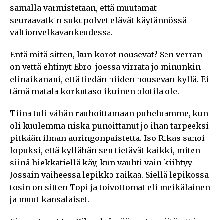
samalla varmistetaan, että muutamat
seuraavatkin sukupolvet elävät käytännössä
valtionvelkavankeudessa.
Entä mitä sitten, kun korot nousevat? Sen verran
on vettä ehtinyt Ebro-joessa virrata jo minunkin
elinaikanani, että tiedän niiden nousevan kyllä. Ei
tämä matala korkotaso ikuinen olotila ole.
Tiina tuli vähän rauhoittamaan puheluamme, kun
oli kuulemma niska punoittanut jo ihan tarpeeksi
pitkään ilman auringonpaistetta. Iso Rikas sanoi
lopuksi, että kyllähän sen tietävät kaikki, miten
siinä hiekkatiellä käy, kun vauhti vain kiihtyy.
Jossain vaiheessa lepikko raikaa. Siellä lepikossa
tosin on sitten Topi ja toivottomat eli meikälainen
ja muut kansalaiset.