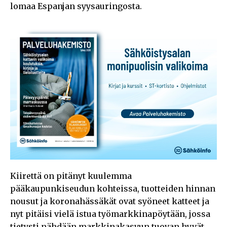
lomaa Espanjan syysauringosta.
Kiirettä on pitänyt kuulemma
pääkaupunkiseudun kohteissa, tuotteiden hinnan
nousut ja koronahässäkät ovat syöneet katteet ja
nyt pitäisi vielä istua työmarkkinapöytään, jossa
tietysti nähdään markkinakasvun tuovan hyvät