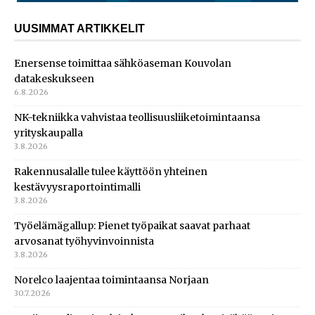
UUSIMMAT ARTIKKELIT
Enersense toimittaa sähköaseman Kouvolan
datakeskukseen
6.8.2026
NK-tekniikka vahvistaa teollisuusliiketoimintaansa
yrityskaupalla
3.8.2026
Rakennusalalle tulee käyttöön yhteinen
kestävyysraportointimalli
3.8.2026
Työelämägallup: Pienet työpaikat saavat parhaat
arvosanat työhyvinvoinnista
3.8.2026
Norelco laajentaa toimintaansa Norjaan
30.7.2026