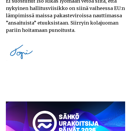
Ei suostunut Iso Rikas lyömään vetoa siitä, että
nykyinen hallitusviisikko on siinä vaiheessa EU:n
lämpimissä maissa pakasteviroissa nauttimassa
”ansaituista” etuuksistaan. Siirryin kolajuoman
pariin hoitamaan punoitusta.