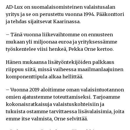
AD-Lux on suomalaisomisteinen valaistusalan
yritys ja se on perustettu vuonna 1994. Pääkonttori
ja tehdas sijaitsevat Kaarinassa.
– Tänä vuonna liikevaihtomme on ennusteen
mukaan yli miljoonaa euroa ja yrityksessämme
työskentelee viisi henkeä, Pekka Orne kertoo.
Hänen mukaansa lisätyöntekijöiden palkkaus
riippuu siitä, missä vaiheessa maailmanlaajuinen
komponenttipula alkaa hellittää.
– Vuonna 2019 aloitimme oman valaisintuotannon
omien ajatustemme toteuttamiseksi. Tarjoamme
kokonaisratkaisuja valaistuskohteisiin ja
tukuista ostamme tarvittaessa lisävalaisimia, joita
emme itse valmista, Orne selvittää.