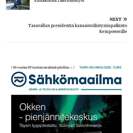
Ennakoidut rakennustyöt
NEXT
Tasavallan presidentin kansainvälistymispalkinto
Kempowerille