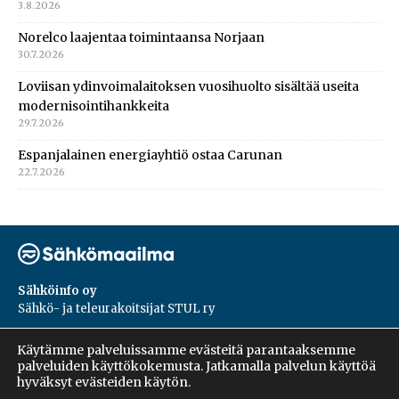
3.8.2026
Norelco laajentaa toimintaansa Norjaan
30.7.2026
Loviisan ydinvoimalaitoksen vuosihuolto sisältää useita
modernisointihankkeita
29.7.2026
Espanjalainen energiayhtiö ostaa Carunan
22.7.2026
Sähköinfo oy
Sähkö- ja teleurakoitsijat STUL ry
PL 55, 02601, Espoo
Käytämme palveluissamme evästeitä parantaaksemme
Harakantie 18 B
palveluiden käyttökokemusta. Jatkamalla palvelun käyttöä
09 5476 1422
hyväksyt evästeiden käytön.