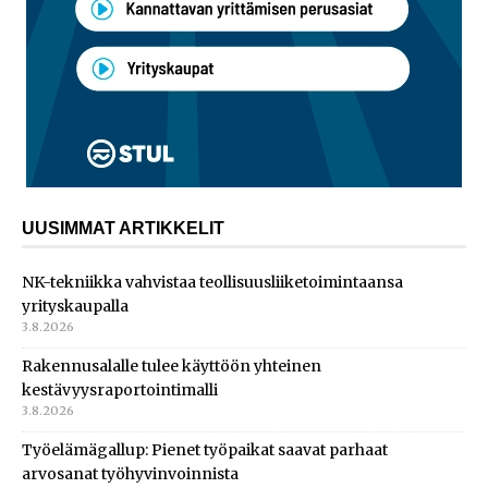
UUSIMMAT ARTIKKELIT
NK-tekniikka vahvistaa teollisuusliiketoimintaansa
yrityskaupalla
3.8.2026
Rakennusalalle tulee käyttöön yhteinen
kestävyysraportointimalli
3.8.2026
Työelämägallup: Pienet työpaikat saavat parhaat
arvosanat työhyvinvoinnista