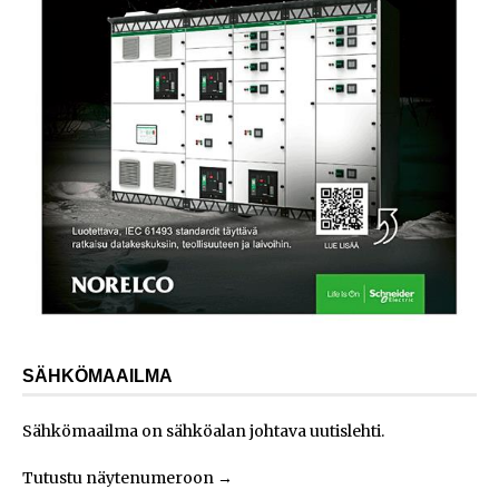
SÄHKÖMAAILMA
Sähkömaailma on sähköalan johtava uutislehti.
Tutustu näytenumeroon
→