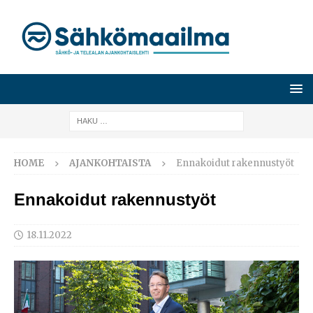
HOME
AJANKOHTAISTA
Ennakoidut rakennustyöt
Ennakoidut rakennustyöt
18.11.2022