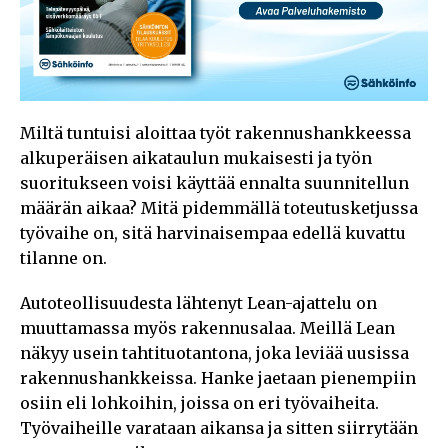
Miltä tuntuisi aloittaa työt rakennushankkeessa
alkuperäisen aikataulun mukaisesti ja työn
suoritukseen voisi käyttää ennalta suunnitellun
määrän aikaa? Mitä pidemmällä toteutusketjussa
työvaihe on, sitä harvinaisempaa edellä kuvattu
tilanne on.
Autoteollisuudesta lähtenyt Lean-ajattelu on
muuttamassa myös rakennusalaa. Meillä Lean
näkyy usein tahtituotantona, joka leviää uusissa
rakennushankkeissa. Hanke jaetaan pienempiin
osiin eli lohkoihin, joissa on eri työvaiheita.
Työvaiheille varataan aikansa ja sitten siirrytään