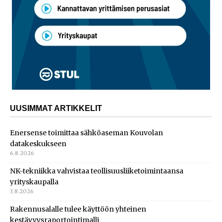
UUSIMMAT ARTIKKELIT
Enersense toimittaa sähköaseman Kouvolan
datakeskukseen
6.8.2026
NK-tekniikka vahvistaa teollisuusliiketoimintaansa
yrityskaupalla
3.8.2026
Rakennusalalle tulee käyttöön yhteinen
kestävyysraportointimalli