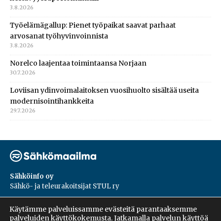
3.8.2026
Työelämägallup: Pienet työpaikat saavat parhaat
arvosanat työhyvinvoinnista
3.8.2026
Norelco laajentaa toimintaansa Norjaan
30.7.2026
Loviisan ydinvoimalaitoksen vuosihuolto sisältää useita
modernisointihankkeita
29.7.2026
Sähköinfo oy
Sähkö- ja teleurakoitsijat STUL ry
PL 55, 02601, Espoo
Käytämme palveluissamme evästeitä parantaaksemme
Harakantie 18 B
palveluiden käyttökokemusta. Jatkamalla palvelun käyttöä