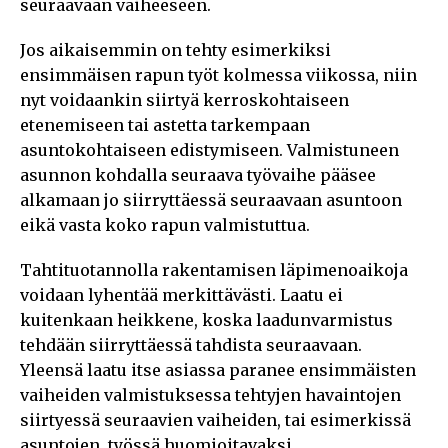
seuraavaan vaiheeseen.
Jos aikaisemmin on tehty esimerkiksi
ensimmäisen rapun työt kolmessa viikossa, niin
nyt voidaankin siirtyä kerroskohtaiseen
etenemiseen tai astetta tarkempaan
asuntokohtaiseen edistymiseen. Valmistuneen
asunnon kohdalla seuraava työvaihe pääsee
alkamaan jo siirryttäessä seuraavaan asuntoon
eikä vasta koko rapun valmistuttua.
Tahtituotannolla rakentamisen läpimenoaikoja
voidaan lyhentää merkittävästi. Laatu ei
kuitenkaan heikkene, koska laadunvarmistus
tehdään siirryttäessä tahdista seuraavaan.
Yleensä laatu itse asiassa paranee ensimmäisten
vaiheiden valmistuksessa tehtyjen havaintojen
siirtyessä seuraavien vaiheiden, tai esimerkissä
asuntojen, työssä huomioitavaksi.