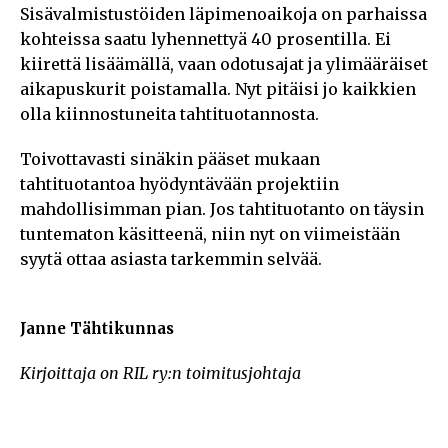
Sisävalmistustöiden läpimenoaikoja on parhaissa
kohteissa saatu lyhennettyä 40 prosentilla. Ei
kiirettä lisäämällä, vaan odotusajat ja ylimääräiset
aikapuskurit poistamalla. Nyt pitäisi jo kaikkien
olla kiinnostuneita tahtituotannosta.
Toivottavasti sinäkin pääset mukaan
tahtituotantoa hyödyntävään projektiin
mahdollisimman pian. Jos tahtituotanto on täysin
tuntematon käsitteenä, niin nyt on viimeistään
syytä ottaa asiasta tarkemmin selvää.
Janne Tähtikunnas
Kirjoittaja on RIL ry:n toimitusjohtaja