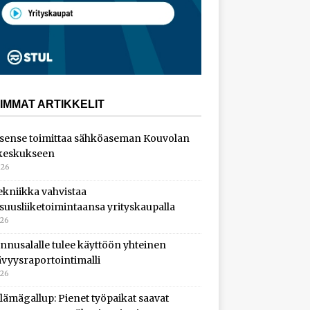
IMMAT ARTIKKELIT
sense toimittaa sähköaseman Kouvolan
keskukseen
026
ekniikka vahvistaa
isuusliiketoimintaansa yrityskaupalla
026
nnusalalle tulee käyttöön yhteinen
ävyysraportointimalli
026
lämägallup: Pienet työpaikat saavat