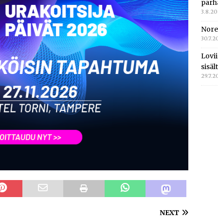
parh
3.8.2
Nore
30.7.2
Lovi
sisä
29.7.2
NEXT