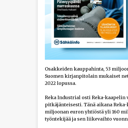
Osakkeiden kauppahinta, 53 miljoon
Suomen kirjanpitolain mukaiset net
2022 lopussa.
Reka Industrial osti Reka-kaapelin 
pitkäjänteisesti. Tänä aikana Reka-
miljoonan euron yhtiöstä yli 160 mi
työntekijää ja sen liikevaihto vuonn