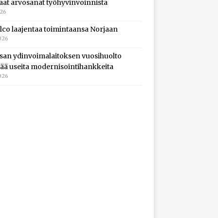
aat arvosanat työhyvinvoinnista
026
lco laajentaa toimintaansa Norjaan
026
isan ydinvoimalaitoksen vuosihuolto
ltää useita modernisointihankkeita
026