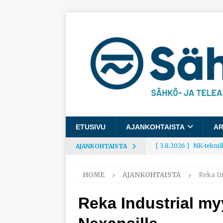
ETUSIVU
AJANKOHTAISTA
AR
[ 3.8.2026 ]
NK-teknii
AJANKOHTAISTA
AJANKOHTAISTA
HOME
AJANKOHTAISTA
Reka In
[ 3.8.2026 ]
Rakennusa
AJANKOHTAISTA
Reka Industrial my
[ 3.8.2026 ]
Työelämäg