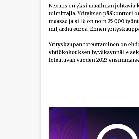
Nexans on yksi maailman johtavia k
toimittajia. Yrityksen pääkonttori o
maassa ja sillä on noin 25 000 työnt
miljardia euroa. Ennen yrityskauppa
Yrityskaupan toteuttaminen on ehdo
yhtiökokouksen hyväksynnälle sek
toteutuvan vuoden 2023 ensimmäisel