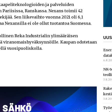
aapeliteknologioiden ja palveluiden
n Pariisissa, Ranskassa. Nexans toimii 42
ekijää. Sen liikevaihto vuonna 2021 oli 6,1
a Nexansilla ei ole ollut tuotantoa Suomessa.
llinen Reka Industrialin ylimääräisen
UUS
ä viranomaishyväksynnöille. Kaupan odotetaan
lä vuosipuoliskolla.
Ener
data
6.8.2
NK-t
teoll
3.8.2
Rake
kest
3.8.2
Työe