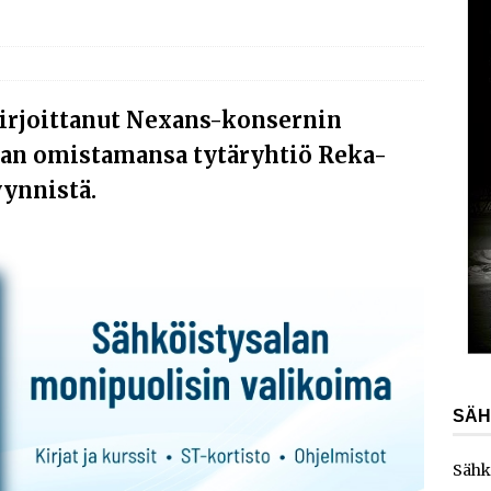
AJANKOHTAISTA
laajentaa toimintaansa Norjaan
AJANKOHTAISTA
ydinvoimalaitoksen vuosihuolto sisältää useita
kirjoittanut Nexans-konsernin
ita
AJANKOHTAISTA
an omistamansa tytäryhtiö Reka-
e toimittaa sähköaseman Kouvolan datakeskukseen
ynnistä.
SÄH
Sähk