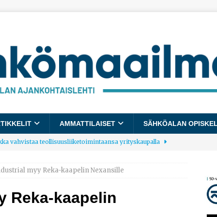
TIKKELIT
AMMATTILAISET
SÄHKÖALAN OPISKE
kka vahvistaa teollisuusliiketoimintaansa yrityskaupalla
dustrial myy Reka-kaapelin Nexansille
lalle tulee käyttöön yhteinen kestävyysraportointimalli
y Reka-kaapelin
allup: Pienet työpaikat saavat parhaat arvosanat