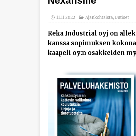
Nexansille
työhyvinvoinnista
[ 30.7.2026 ]
Norelco 
11.11.2022
Ajankohtaista
,
Uutiset
[ 29.7.2026 ]
Loviisan 
Reka Industrial oyj on alle
modernisointihankke
kanssa sopimuksen kokona
[ 6.8.2026 ]
Enersens
kaapeli oy:n osakkeiden my
AJANKOHTAISTA