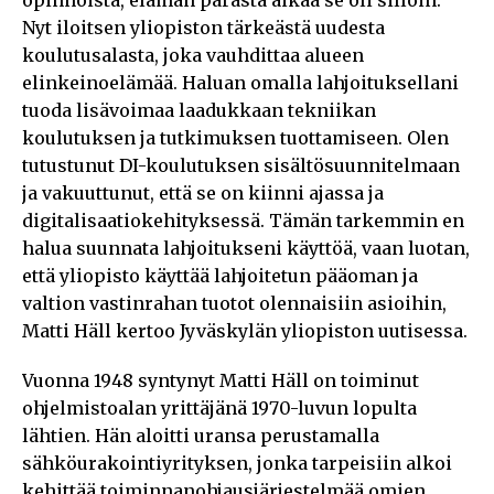
Nyt iloitsen yliopiston tärkeästä uudesta
koulutusalasta, joka vauhdittaa alueen
elinkeinoelämää. Haluan omalla lahjoituksellani
tuoda lisävoimaa laadukkaan tekniikan
koulutuksen ja tutkimuksen tuottamiseen. Olen
tutustunut DI-koulutuksen sisältösuunnitelmaan
ja vakuuttunut, että se on kiinni ajassa ja
digitalisaatiokehityksessä. Tämän tarkemmin en
halua suunnata lahjoitukseni käyttöä, vaan luotan,
että yliopisto käyttää lahjoitetun pääoman ja
valtion vastinrahan tuotot olennaisiin asioihin,
Matti Häll kertoo Jyväskylän yliopiston uutisessa.
Vuonna 1948 syntynyt Matti Häll on toiminut
ohjelmistoalan yrittäjänä 1970-luvun lopulta
lähtien. Hän aloitti uransa perustamalla
sähköurakointiyrityksen, jonka tarpeisiin alkoi
kehittää toiminnanohjausjärjestelmää omien