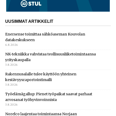
UUSIMMAT ARTIKKELIT
Enersense toimittaa sähköaseman Kouvolan
datakeskukseen
6.8.2026
NK-tekniikka vahvistaa teollisuusliiketoimintaansa
yrityskaupalla
3.8.2026
Rakennusalalle tulee käyttöön yhteinen
kestävyysraportointimalli
3.8.2026
Työelämägallup: Pienet työpaikat saavat parhaat
arvosanat työhyvinvoinnista
3.8.2026
Norelco laajentaa toimintaansa Norjaan