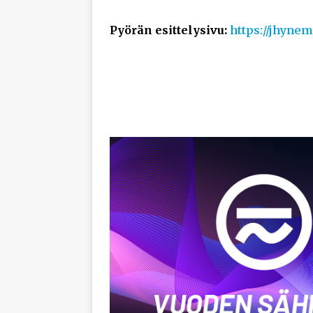
Pyörän esittelysivu:
https://jhyne