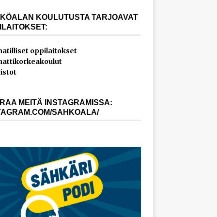
KÖALAN KOULUTUSTA TARJOAVAT
ILAITOKSET:
tilliset oppilaitokset
ttikorkeakoulut
istot
RAA MEITÄ INSTAGRAMISSA:
TAGRAM.COM/SAHKOALA/