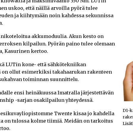
 kilowattia ja maksimivääntö 350 Nm. LUTin
 uskoo, että näillä arvoilla pyörä tulee
uden ja kiihtymään noin kahdessa sekunnissa
a.
inikoteloitua akkumoduulia. Akun kesto on
ierroksen kilpailun. Pyörän paino tulee olemaan
a, Kasurinen kertoo.
kä LUTin kone- että sähkötekniikan
lä on ollut esimerkiksi takahaarukan rakenteen
asukahvan toiminnan suunnittelu.
adalle ensi heinäkuussa Imatralla järjestettävän
ship -sarjan osakilpailun yhteydessä.
D1-kä
 esikuvayliopistomme Twente kisaa jo kahdella
rake
a on tulossa kolme tiimiä. Meidän on tarkoitus
Lisät
rtoo.