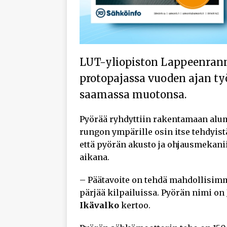
LUT-yliopiston Lappeenran
protopajassa vuoden ajan t
saamassa muotonsa.
Pyörää ryhdyttiin rakentamaan alum
rungon ympärille osin itse tehdyistä
että pyörän akusto ja ohjausmekani
aikana.
– Päätavoite on tehdä mahdollisim
pärjää kilpailuissa. Pyörän nimi o
Ikävalko
kertoo.