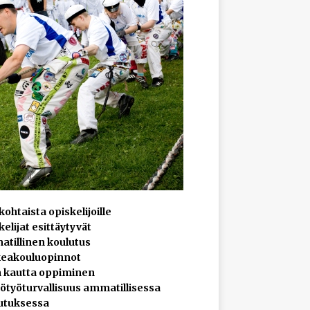
ohtaista opiskelijoille
elijat esittäytyvät
tillinen koulutus
eakouluopinnot
 kautta oppiminen
ötyöturvallisuus ammatillisessa
utuksessa