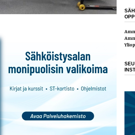
SÄH
OPP
Amma
Amma
Yliop
SEU
INS