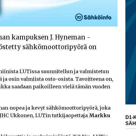
nan kampuksen J. Hyneman -
yöstetty sähkömoottoripyörä on
iinista LUTissa suunnitellun ja valmistetun
 ja osin valmiista osto-osista. Tavoitteena on,
ikka saadaan paikoilleen vielä tämän vuoden
man nopea ja kevyt sähkömoottoripyörä, joka
n JHC Ukkonen, LUTin tutkijaopettaja
Markku
D1-
SÄH