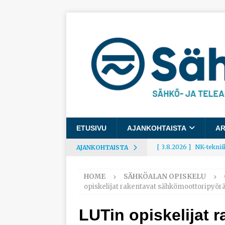
ETUSIVU
AJANKOHTAISTA
AR
[ 3.8.2026 ]
Rakennusa
AJANKOHTAISTA
AJANKOHTAISTA
HOME
SÄHKÖALAN OPISKELU
[ 3.8.2026 ]
Työelämäg
opiskelijat rakentavat sähkömoottoripyör
työhyvinvoinnista
LUTin opiskelijat 
[ 30.7.2026 ]
Norelco 