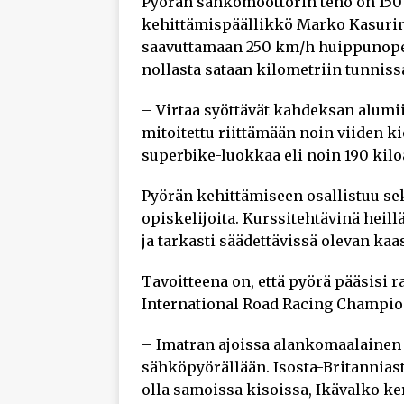
Pyörän sähkömoottorin teho on 150
kehittämispäällikkö Marko Kasurinen
saavuttamaan 250 km/h huippunope
nollasta sataan kilometriin tunniss
– Virtaa syöttävät kahdeksan alumi
mitoitettu riittämään noin viiden k
superbike-luokkaa eli noin 190 kilo
Pyörän kehittämiseen osallistuu se
opiskelijoita. Kurssitehtävinä heil
ja tarkasti säädettävissä olevan ka
Tavoitteena on, että pyörä pääsisi r
International Road Racing Champion
– Imatran ajoissa alankomaalainen
sähköpyörällään. Isosta-Britanniast
olla samoissa kisoissa, Ikävalko ke