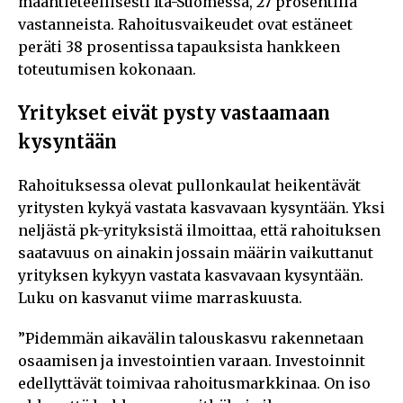
maantieteellisesti Itä-Suomessa, 27 prosentilla
vastanneista. Rahoitusvaikeudet ovat estäneet
peräti 38 prosentissa tapauksista hankkeen
toteutumisen kokonaan.
Yritykset eivät pysty vastaamaan
kysyntään
Rahoituksessa olevat pullonkaulat heikentävät
yritysten kykyä vastata kasvavaan kysyntään. Yksi
neljästä pk-yrityksistä ilmoittaa, että rahoituksen
saatavuus on ainakin jossain määrin vaikuttanut
yrityksen kykyyn vastata kasvavaan kysyntään.
Luku on kasvanut viime marraskuusta.
”Pidemmän aikavälin talouskasvu rakennetaan
osaamisen ja investointien varaan. Investoinnit
edellyttävät toimivaa rahoitusmarkkinaa. On iso