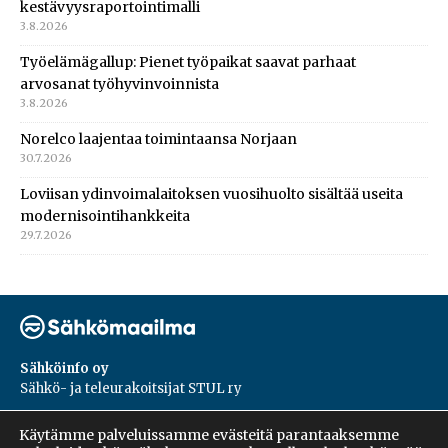
kestävyysraportointimalli
3.8.2026
Työelämägallup: Pienet työpaikat saavat parhaat
arvosanat työhyvinvoinnista
3.8.2026
Norelco laajentaa toimintaansa Norjaan
30.7.2026
Loviisan ydinvoimalaitoksen vuosihuolto sisältää useita
modernisointihankkeita
29.7.2026
Sähköinfo oy
Sähkö- ja teleurakoitsijat STUL ry
PL 55, 02601, Espoo
Käytämme palveluissamme evästeitä parantaaksemme