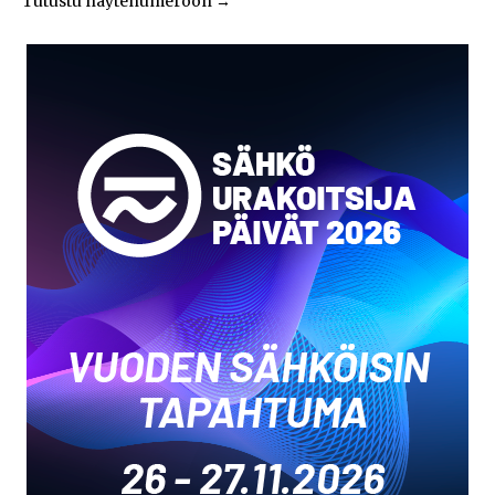
Tutustu näytenumeroon
→