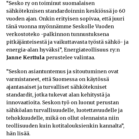
“Sesko ry on toiminut suomalaisen
sähköteknisen standardoinnin keskiössä jo 60
vuoden ajan. Onkin erityisen sopivaa, että juuri
tänä vuonna myönnämme Seskolle Vuoden
verkostoteko -palkinnon tunnustuksena
pitkäjänteisestä ja vaikuttavasta työstä sähkö- ja
energia-alan hyväksi”, Energiateollisuus ry:n
Janne Kerttula
perustelee valintaa.
”Seskon asiantuntemus ja sitoutuminen ovat
varmistaneet, että Suomessa on käytössä
ajantasaiset ja turvalliset sähkötekniset
standardit, jotka tukevat alan kehitystä ja
innovaatioita. Seskon työ on luonut perustan
sähköalan turvallisuudelle, luotettavuudelle ja
tehokkuudelle, mikä on ollut olennaista niin
teollisuuden kuin kotitalouksienkin kannalta”,
hän lisää.