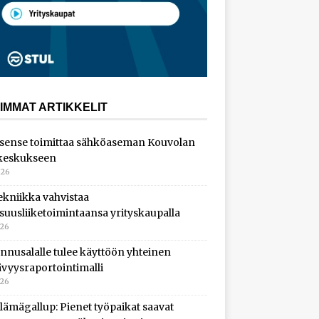
IMMAT ARTIKKELIT
sense toimittaa sähköaseman Kouvolan
keskukseen
026
ekniikka vahvistaa
isuusliiketoimintaansa yrityskaupalla
026
nnusalalle tulee käyttöön yhteinen
ävyysraportointimalli
026
lämägallup: Pienet työpaikat saavat