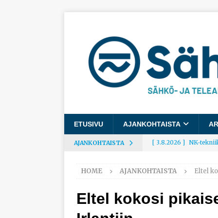
ETUSIVU
AJANKOHTAISTA
AR
[ 3.8.2026 ]
NK-teknii
AJANKOHTAISTA
AJANKOHTAISTA
HOME
AJANKOHTAISTA
Eltel k
[ 3.8.2026 ]
Rakennusa
AJANKOHTAISTA
Eltel kokosi pikai
[ 3.8.2026 ]
Työelämäg