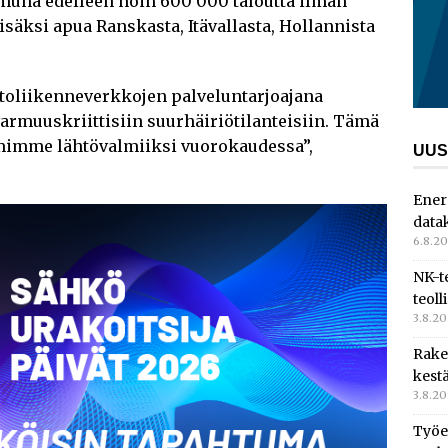
amuna edelleen noin 600 000 taloutta ilman
säksi apua Ranskasta, Itävallasta, Hollannista
tietoliikenneverkkojen palveluntarjoajana
rmuuskriittisiin suurhäiriötilanteisiin. Tämä
iimimme lähtövalmiiksi vuorokaudessa”,
UUS
Ener
data
6.8.2
NK-t
teoll
3.8.2
Rake
kest
3.8.2
Työe