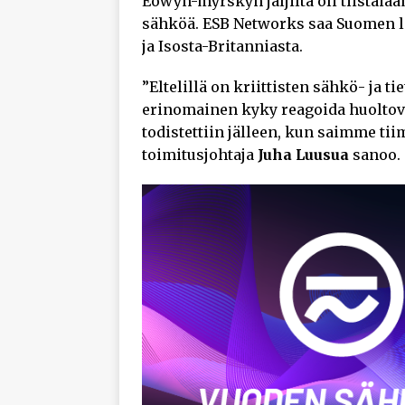
Éowyn-myrskyn jäljiltä oli tiistaia
sähköä. ESB Networks saa Suomen li
ja Isosta-Britanniasta.
”Eltelillä on kriittisten sähkö- ja 
erinomainen kyky reagoida huoltova
todistettiin jälleen, kun saimme t
toimitusjohtaja
Juha Luusua
sanoo.