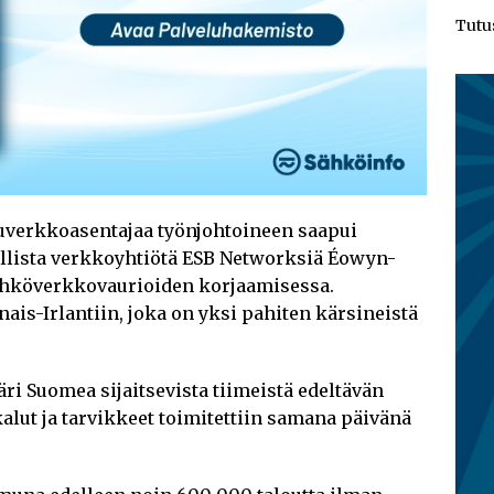
Tutu
luverkkoasentajaa työnjohtoineen saapui
llista verkkoyhtiötä ESB Networksiä Éowyn-
ähköverkkovaurioiden korjaamisessa.
ais-Irlantiin, joka on yksi pahiten kärsineistä
ri Suomea sijaitsevista tiimeistä edeltävän
alut ja tarvikkeet toimitettiin samana päivänä