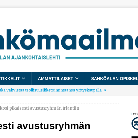
TIKKELIT
AMMATTILAISET
SÄHKÖALAN OPISKE
kka vahvistaa teollisuusliiketoimintaansa yrityskaupalla
okosi pikaisesti avustusryhmän Irlantiin
lalle tulee käyttöön yhteinen kestävyysraportointimalli
sesti avustusryhmän
allup: Pienet työpaikat saavat parhaat arvosanat