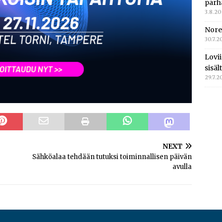
parh
3.8.2
Nore
30.7.2
Lovi
sisä
29.7.2
NEXT
Sähköalaa tehdään tutuksi toiminnallisen päivän
avulla