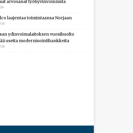
aat arvosanat työhyvinvoinnista
026
lco laajentaa toimintaansa Norjaan
026
isan ydinvoimalaitoksen vuosihuolto
ltää useita modernisointihankkeita
026