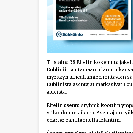
Tiistaina 38 Eltelin kokenutta jake
Dubliniin auttamaan Irlannin kansa
myrskyn aiheuttamien mittavien s
Dublinista asentajat matkasivat Loun
alueista.
Eltelin asentajaryhmä koottiin ympä
viikonlopun aikana. Asentajien työk
charter-rahtilennolla Irlantiin.