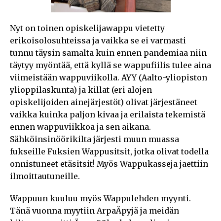
Nyt on toinen opiskelijawappu vietetty
erikoisolosuhteissa ja vaikka se ei varmasti
tunnu täysin samalta kuin ennen pandemiaa niin
täytyy myöntää, että kyllä se wappufiilis tulee aina
viimeistään wappuviikolla. AYY (Aalto-yliopiston
ylioppilaskunta) ja killat (eri alojen
opiskelijoiden ainejärjestöt) olivat järjestäneet
vaikka kuinka paljon kivaa ja erilaista tekemistä
ennen wappuviikkoa ja sen aikana.
Sähköinsinöörikilta järjesti muun muassa
fukseille Fuksien Wappusitsit, jotka olivat todella
onnistuneet etäsitsit! Myös Wappukasseja jaettiin
ilmoittautuneille.
Wappuun kuuluu myös Wappulehden myynti.
Tänä vuonna myytiin ArpaÄpyjä ja meidän