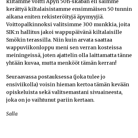
kiltamme voitti Äpyn 50h-skaban eli saimme
kerättyä kiltalaisistamme ensimmäisen 50 tunnin
aikana eniten rekisteröityjä äpymyyjiä.
Voittopalkinnoksi valitsimme 300 munkkia, joita
SIK:n hallitus jakoi wappupäivänä kiltalaisille
Smökin terassilla. Niin kuin arvata saattaa
wappuviikonloppu meni sen verran kosteissa
meiningeissä, joten ajattelin olla laittamatta tänne
yhtään kuvaa, mutta menkööt tämän kerran!
Seuraavassa postauksessa (joka tulee jo
ensiviikolla) voisin hieman kertoa tämän kevään
opiskeluista sekä valitsemastani sivuaineesta,
joka on jo vaihtunut pariin kertaan.
Salla