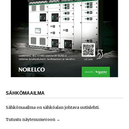
SÄHKÖMAAILMA
Sähkömaailma on sähköalan johtava uutislehti.
Tutustu näytenumeroon
→