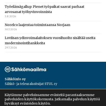
Työelämägallup: Pienet työpaikat saavat parhaat
arvosanat työhyvinvoinnista
3.8.2026
Norelco laajentaa toimintaansa Norjaan
30.7.2026
Loviisan ydinvoimalaitoksen vuosihuolto sisältää useita
modernisointihankkeita
29.7.2026
Sähköinfo oy
Sähkö- ja teleurakoitsijat STUL ry
PL 55, 02601, Espoo
Käytämme palveluissamme evästeitä parantaaksemme
Harakantie 18 B
palveluiden käyttökokemusta. Jatkamalla palvelun käyttöä
09 5476 1422
hyväksyt evästeiden käytön.