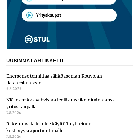
UUSIMMAT ARTIKKELIT
Enersense toimittaa sähköaseman Kouvolan
datakeskukseen
6.8.2026
NK-tekniikka vahvistaa teollisuusliiketoimintaansa
yrityskaupalla
3.8.2026
Rakennusalalle tulee käyttöön yhteinen
kestävyysraportointimalli
3.8.2026