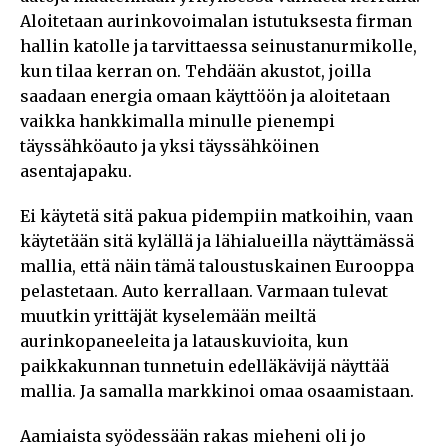
Aloitetaan aurinkovoimalan istutuksesta firman
hallin katolle ja tarvittaessa seinustanurmikolle,
kun tilaa kerran on. Tehdään akustot, joilla
saadaan energia omaan käyttöön ja aloitetaan
vaikka hankkimalla minulle pienempi
täyssähköauto ja yksi täyssähköinen
asentajapaku.
Ei käytetä sitä pakua pidempiin matkoihin, vaan
käytetään sitä kylällä ja lähialueilla näyttämässä
mallia, että näin tämä taloustuskainen Eurooppa
pelastetaan. Auto kerrallaan. Varmaan tulevat
muutkin yrittäjät kyselemään meiltä
aurinkopaneeleita ja latauskuvioita, kun
paikkakunnan tunnetuin edelläkävijä näyttää
mallia. Ja samalla markkinoi omaa osaamistaan.
Aamiaista syödessään rakas mieheni oli jo