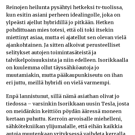
Reinojen heilunta pysähtyi hetkeksi tv-tuolissa,
kun esitin asiani perheen idealingolle, joka on
ylpeästi ajellut hybridillä jo pitkään. Hetken
pohdittuaan mies totesi, että oli toki itsekin
miettinyt asiaa, mutta ei ajatellut sen olevan vielä
ajankohtainen. Ja sitten alkoivat perusteelliset
selitykset autojen toimintasäteistä ja
talvikelpoisuuksista ja niin edelleen. Isorikkaalla
on kuulemma ollut täyssähköautoja jo
muutamiakin, mutta pääkaupunkiseutu on ihan
eri juttu, meillä hybridi on vielä varmempi.
Enpä lannistunut, sillä nämä asiathan olivat jo
tiedossa – varsinkin Isorikkaan uusin Tesla, josta
on meidänkin keittiön pöydän ääressä moneen
kertaan puhuttu. Kerroin arvoisalle miehelleni,
sähkötekniikan ylijumalalle, että eihän kaikkia
autoja muutenkaan yrityksessä vaihdeta kerralla.