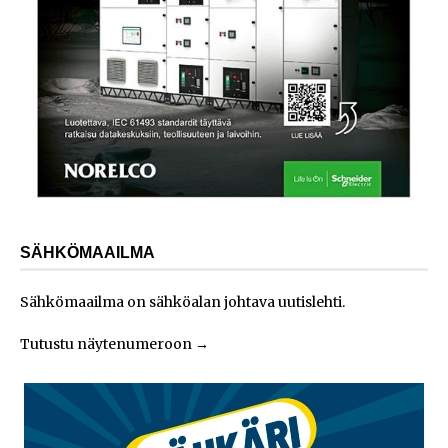
SÄHKÖMAAILMA
Sähkömaailma on sähköalan johtava uutislehti.
Tutustu näytenumeroon
→