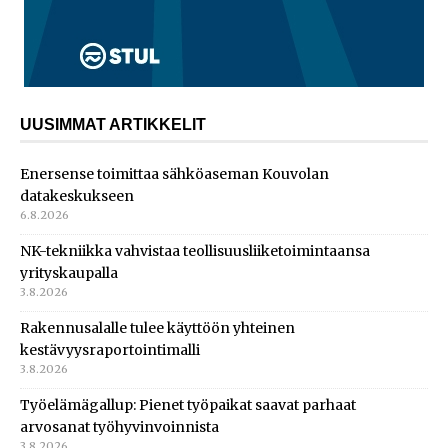
UUSIMMAT ARTIKKELIT
Enersense toimittaa sähköaseman Kouvolan
datakeskukseen
6.8.2026
NK-tekniikka vahvistaa teollisuusliiketoimintaansa
yrityskaupalla
3.8.2026
Rakennusalalle tulee käyttöön yhteinen
kestävyysraportointimalli
3.8.2026
Työelämägallup: Pienet työpaikat saavat parhaat
arvosanat työhyvinvoinnista
3.8.2026