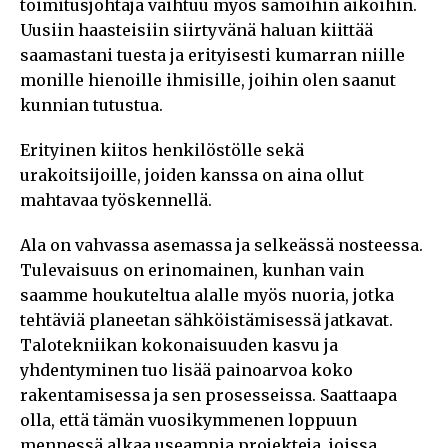
toimitusjohtaja vaihtuu myös samoihin aikoihin.
Uusiin haasteisiin siirtyvänä haluan kiittää
saamastani tuesta ja erityisesti kumarran niille
monille hienoille ihmisille, joihin olen saanut
kunnian tutustua.
Erityinen kiitos henkilöstölle sekä
urakoitsijoille, joiden kanssa on aina ollut
mahtavaa työskennellä.
Ala on vahvassa asemassa ja selkeässä nosteessa.
Tulevaisuus on erinomainen, kunhan vain
saamme houkuteltua alalle myös nuoria, jotka
tehtäviä planeetan sähköistämisessä jatkavat.
Talotekniikan kokonaisuuden kasvu ja
yhdentyminen tuo lisää painoarvoa koko
rakentamisessa ja sen prosesseissa. Saattaapa
olla, että tämän vuosikymmenen loppuun
mennessä alkaa useampia projekteja, joissa