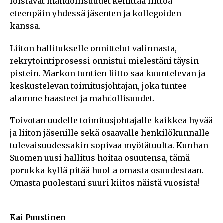
loistavat mahdollisuudet kehittää liittoa
eteenpäin yhdessä jäsenten ja kollegoiden
kanssa.
Liiton hallitukselle onnittelut valinnasta,
rekrytointiprosessi onnistui mielestäni täysin
pistein. Markon tuntien liitto saa kuuntelevan ja
keskustelevan toimitusjohtajan, joka tuntee
alamme haasteet ja mahdollisuudet.
Toivotan uudelle toimitusjohtajalle kaikkea hyvää
ja liiton jäsenille sekä osaavalle henkilökunnalle
tulevaisuudessakin sopivaa myötätuulta. Kunhan
Suomen uusi hallitus hoitaa osuutensa, tämä
porukka kyllä pitää huolta omasta osuudestaan.
Omasta puolestani suuri kiitos näistä vuosista!
Kai Puustinen