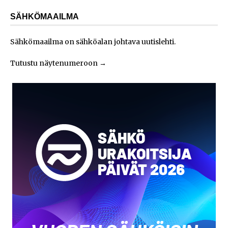
SÄHKÖMAAILMA
Sähkömaailma on sähköalan johtava uutislehti.
Tutustu näytenumeroon
→