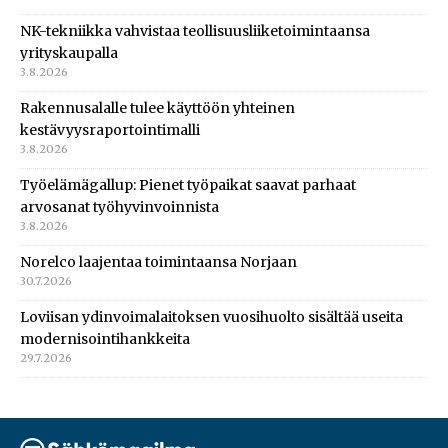
NK-tekniikka vahvistaa teollisuusliiketoimintaansa
yrityskaupalla
3.8.2026
Rakennusalalle tulee käyttöön yhteinen
kestävyysraportointimalli
3.8.2026
Työelämägallup: Pienet työpaikat saavat parhaat
arvosanat työhyvinvoinnista
3.8.2026
Norelco laajentaa toimintaansa Norjaan
30.7.2026
Loviisan ydinvoimalaitoksen vuosihuolto sisältää useita
modernisointihankkeita
29.7.2026