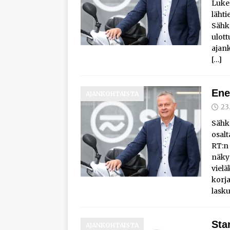
Luke
lähti
Sähk
ulott
ajank
[…]
Ene
AJANKOHTAISTA
23
Sähk
osalt
RT:n
näky
vielä
korj
lask
Sta
AJANKOHTAISTA