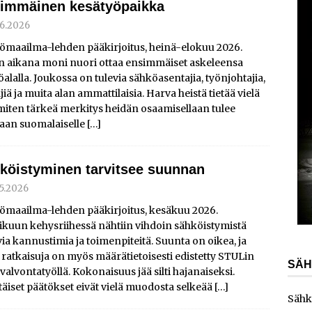
immäinen kesätyöpaikka
AJANKOHTAISTA
.6.2026
laajentaa toimintaansa Norjaan
AJANKOHTAISTA
ömaailma-lehden pääkirjoitus, heinä-elokuu 2026.
ydinvoimalaitoksen vuosihuolto sisältää useita
n aikana moni nuori ottaa ensimmäiset askeleensa
alalla. Joukossa on tulevia sähköasentajia, työnjohtajia,
ita
AJANKOHTAISTA
äjiä ja muita alan ammattilaisia. Harva heistä tietää vielä
e toimittaa sähköaseman Kouvolan datakeskukseen
 miten tärkeä merkitys heidän osaamisellaan tulee
aan suomalaiselle
[…]
köistyminen tarvitsee suunnan
.5.2026
ömaailma-lehden pääkirjoitus, kesäkuu 2026.
ikuun kehysriihessä nähtiin vihdoin sähköistymistä
ia kannustimia ja toimenpiteitä. Suunta on oikea, ja
 ratkaisuja on myös määrätietoisesti edistetty STULin
SÄH
alvontatyöllä. Kokonaisuus jää silti hajanaiseksi.
täiset päätökset eivät vielä muodosta selkeää
[…]
Sähk