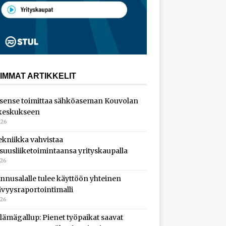
IMMAT ARTIKKELIT
sense toimittaa sähköaseman Kouvolan
keskukseen
026
ekniikka vahvistaa
isuusliiketoimintaansa yrityskaupalla
026
nnusalalle tulee käyttöön yhteinen
ävyysraportointimalli
026
lämägallup: Pienet työpaikat saavat