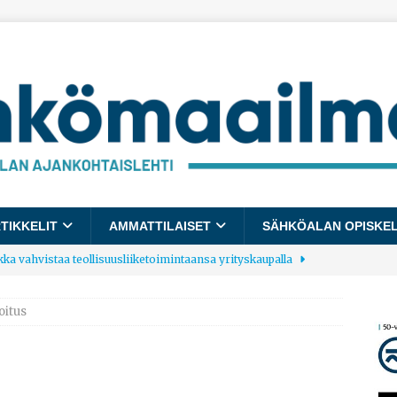
TIKKELIT
AMMATTILAISET
SÄHKÖALAN OPISKE
kka vahvistaa teollisuusliiketoimintaansa yrityskaupalla
oitus
lalle tulee käyttöön yhteinen kestävyysraportointimalli
allup: Pienet työpaikat saavat parhaat arvosanat