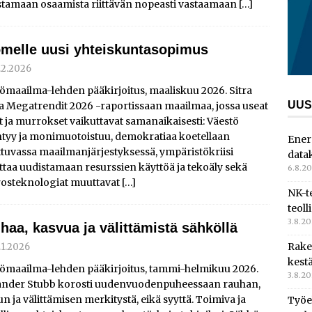
stamaan osaamista riittävän nopeasti vastaamaan
[…]
melle uusi yhteiskuntasopimus
.2.2026
ömaailma-lehden pääkirjoitus, maaliskuu 2026. Sitra
UUS
a Megatrendit 2026 -raportissaan maailmaa, jossa useat
it ja murrokset vaikuttavat samanaikaisesti: Väestö
ntyy ja monimuotoistuu, demokratiaa koetellaan
Ener
tuvassa maailmanjärjestyksessä, ympäristökriisi
data
taa uudistamaan resurssien käyttöä ja tekoäly sekä
6.8.2
osteknologiat muuttavat
[…]
NK-t
teoll
3.8.2
haa, kasvua ja välittämistä sähköllä
Rake
.1.2026
kest
ömaailma-lehden pääkirjoitus, tammi-helmikuu 2026.
3.8.2
ander Stubb korosti uudenvuodenpuheessaan rauhan,
n ja välittämisen merkitystä, eikä syyttä. Toimiva ja
Työe