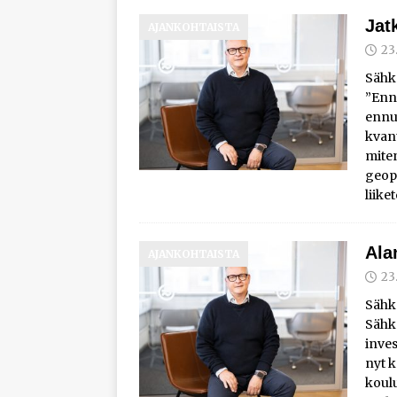
Jat
AJANKOHTAISTA
23
Sähk
”Enn
ennus
kvant
miten
geopo
liik
Ala
AJANKOHTAISTA
23
Sähk
Sähkö
inves
nyt k
koul