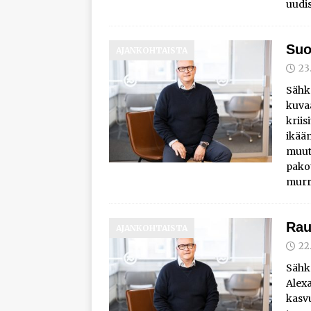
uudi
Suo
AJANKOHTAISTA
23
Sähk
kuva
kriis
ikää
muut
pakot
murr
Rau
AJANKOHTAISTA
22
Sähk
Alex
kasvu