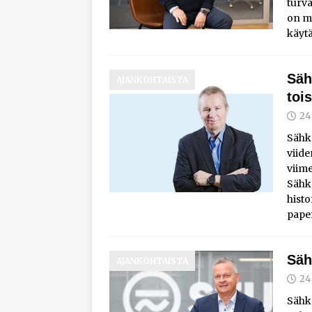
turva
on m
käytä
Säh
AJANKOHTAISTA
tois
24
Sähk
viid
viim
Sähkö
histo
pape
Säh
AJANKOHTAISTA
24
Sähk