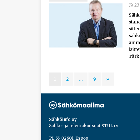
23
Sähk
stand
sitte
sähkö
amma
laitt
Tärk
1
2
…
9
»
Sähköinfo oy
Sähkö- ja teleurakoitsijat STUL ry
PL 55, 02601, Espoo