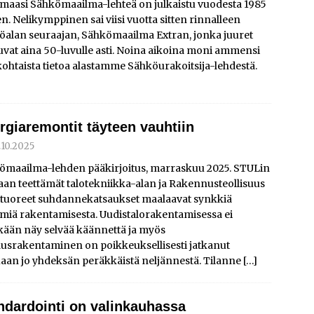
maasi Sähkömaailma-lehteä on julkaistu vuodesta 1985
en. Nelikymppinen sai viisi vuotta sitten rinnalleen
öalan seuraajan, Sähkömaailma Extran, jonka juuret
uvat aina 50-luvulle asti. Noina aikoina moni ammensi
ohtaista tietoa alastamme Sähköurakoitsija-lehdestä.
rgiaremontit täyteen vauhtiin
.10.2025
ömaailma-lehden pääkirjoitus, marraskuu 2025. STULin
aan teettämät talotekniikka-alan ja Rakennusteollisuus
 tuoreet suhdannekatsaukset maalaavat synkkiä
miä rakentamisesta. Uudistalorakentamisessa ei
kään näy selvää käännettä ja myös
ausrakentaminen on poikkeuksellisesti jatkanut
uaan jo yhdeksän peräkkäistä neljännestä. Tilanne
[…]
ndardointi on valinkauhassa