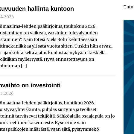
Tutu
kuvuuden hallinta kuntoon
.4.2026
ömaailma-lehden pääkirjoitus, toukokuu 2026.
ustaminen on vaikeaa, varsinkin tulevaisuuden
taminen”. Näin totesi Niels Bohr kehittäessään
timekaniikkaa yli sata vuotta sitten. Tuskin hän arvasi,
 ajankohtaiselta ajatus kuulostaa nykyään keskellä
litiikan myllerrystä. Hyvä ennustettavuus on
etoiminnan
[…]
nvaihto on investointi
.3.2026
ömaailma-lehden pääkirjoitus, huhtikuu 2026.
istyvä yhteiskunta, puhdas siirtymä ja teolliset
toinnit tarvitsevat tekijöitä. Sähköalalla osaajapula on jo
onkreettinen kasvun este. Kyse ei ole vain
utuspaikkojen määrästä, vaan siitä, pystymmekö