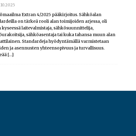
.10.2025
ömaailma Extran 4/2025 pääkirjoitus. Sähköalan
ardeilla on tärkeä rooli alan toimijoiden arjessa, oli
n kyseessä laitevalmistaja, sähkösuunnittelija,
urakoitsija, sähköasentaja tai kuka tahansa muun alan
ttilainen. Standardeja hyödyntämällä varmistetaan
eiden ja asennusten yhteensopivuus ja turvallisuus.
eää
[…]