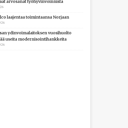
aat arvosanat työhyvinvoinnista
026
lco laajentaa toimintaansa Norjaan
026
isan ydinvoimalaitoksen vuosihuolto
ltää useita modernisointihankkeita
026