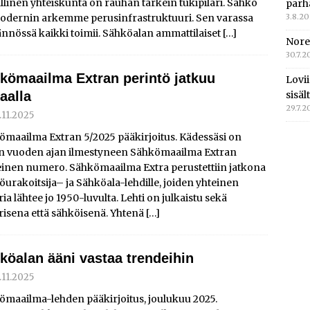
llinen yhteiskunta on rauhan tärkein tukipilari. Sähkö
parh
odernin arkemme perusinfrastruktuuri. Sen varassa
3.8.2
nnössä kaikki toimii. Sähköalan ammattilaiset
[…]
Nore
30.7.2
kömaailma Extran perintö jatkuu
Lovi
aalla
sisä
29.7.2
.11.2025
ömaailma Extran 5/2025 pääkirjoitus. Kädessäsi on
en vuoden ajan ilmestyneen Sähkömaailma Extran
einen numero. Sähkömaailma Extra perustettiin jatkona
urakoitsija– ja Sähköala-lehdille, joiden yhteinen
ria lähtee jo 1950-luvulta. Lehti on julkaistu sekä
risena että sähköisenä. Yhtenä
[…]
köalan ääni vastaa trendeihin
.11.2025
ömaailma-lehden pääkirjoitus, joulukuu 2025.